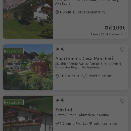
Alta Badia
1.8 km
z Corvara centrum
Od 100€
1 noc / 1 byt Včetně DPH
Na vyžádání
Apartments Cësa Pancheri
St. Ulrich/Urtijëi/Ortisei/Urtijëi, Urtijëi/Ortisei,
Dolomites Region Val Gardena
516 m
z Urtijëi/Ortisei centrum
Na vyžádání
Ederhof
Prettau/Predoi, Ahrntal/Valle Aurina
4.2 km
z Prettau/Predoi centrum