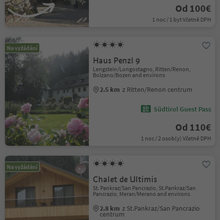
Od 100€
1 noc / 1 byt Včetně DPH
Na vyžádání
Haus Penzl 9
Lengstein/Longostagno, Ritten/Renon,
Bolzano/Bozen and environs
2.5 km
z Ritten/Renon centrum
Südtirol Guest Pass
Od 110€
1 noc / 2 osob(y) Včetně DPH
Na vyžádání
Chalet de Ultimis
St. Pankraz/San Pancrazio, St.Pankraz/San
Pancrazio, Meran/Merano and environs
2.8 km
z St.Pankraz/San Pancrazio
centrum