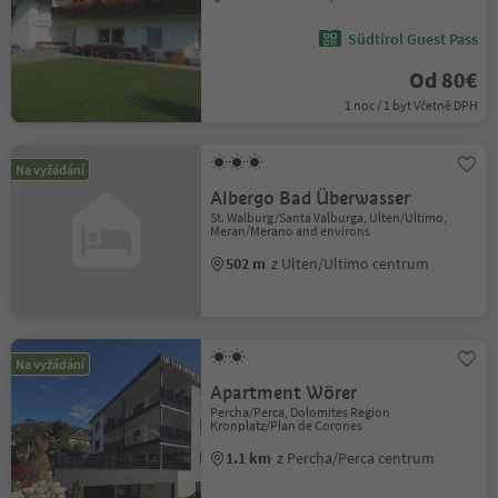
Südtirol Guest Pass
Od 80€
1 noc / 1 byt Včetně DPH
Na vyžádání
Albergo Bad Überwasser
St. Walburg/Santa Valburga, Ulten/Ultimo,
Meran/Merano and environs
502 m
z Ulten/Ultimo centrum
Na vyžádání
Apartment Wörer
Percha/Perca, Dolomites Region
Kronplatz/Plan de Corones
1.1 km
z Percha/Perca centrum