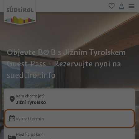
odk
oblíbené
uživatel
Objevte B&B s Jižním Tyrolskem
Guest Pass - Rezervujte nyní na
suedtirol.info
Kam chcete jet?
Jižní Tyrolsko
Vybrat termín
Hosté a pokoje