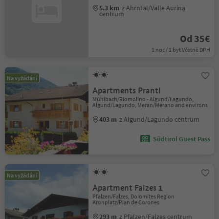
5.3 km
z Ahrntal/Valle Aurina
centrum
Od 35€
1 noc / 1 byt Včetně DPH
Na vyžádání
Apartments Prantl
Mühlbach/Riomolino - Algund/Lagundo,
Algund/Lagundo, Meran/Merano and environs
403 m
z Algund/Lagundo centrum
Südtirol Guest Pass
Na vyžádání
Apartment Falzes 1
Pfalzen/Falzes, Dolomites Region
Kronplatz/Plan de Corones
293 m
z Pfalzen/Falzes centrum