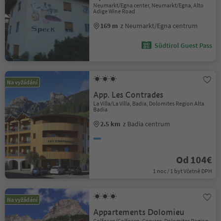
Neumarkt/Egna center, Neumarkt/Egna, Alto
Adige Wine Road
169 m
z Neumarkt/Egna centrum
Südtirol Guest Pass
Na vyžádání
App. Les Contrades
La Villa/La Villa, Badia, Dolomites Region Alta
Badia
2.5 km
z Badia centrum
Od 104€
1 noc / 1 byt Včetně DPH
Na vyžádání
Appartements Dolomieu
Colfosco/Colfosco, Corvara, Dolomites Region