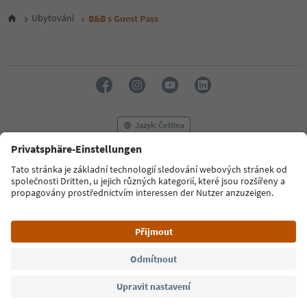
5
6
Ubytování
B&B s Guest Pass
7
8
9
10
11
12
13
14
Jazyk: Čeština
15
16
17
FAQ
Kontaktujte nás
Tisk
MICE
18
Zásady ochrany osobních údajů
Podmínky a ujednání
Tiráž
19
20
Zásady používání souborů cookie
Filmová komise
O nás
21
Prohlášení o přístupnosti
South Tyrol B2B
22
23
24
© 2026 IDM Südtirol
25
26
27