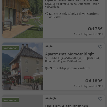
Sëlva/Selva di Val Gardena, Dolomites Region
Val Gardena
1.1 km
z Sëlva/Selva di Val Gardena
centrum
Od 78€
1 noc / 1 byt Včetně DPH
Na vyžádání
Apartments Moroder Birgit
St. Ulrich/Urtijëi/Ortisei/Urtijëi, Urtijëi/Ortisei,
Dolomites Region Val Gardena
69 m
z Urtijëi/Ortisei centrum
Od 180€
1 noc / 1 byt Včetně DPH
Na vyžádání
Haus am Alten Brunnen