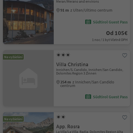
Meran/Merano and environs
91 m
z Ulten/Ultimo centrum
Südtirol Guest Pass
Od 105€
1 noc / 1 byt Včetně DPH
Na vyžádání
Villa Christina
Innichen/S. Candido, Innichen/San Candido,
Dolomites Region 3 Zinnen
254 m
z Innichen/San Candido
centrum
Südtirol Guest Pass
Na vyžádání
App. Rosra
La Villa/La Villa, Badia, Dolomites Region Alta