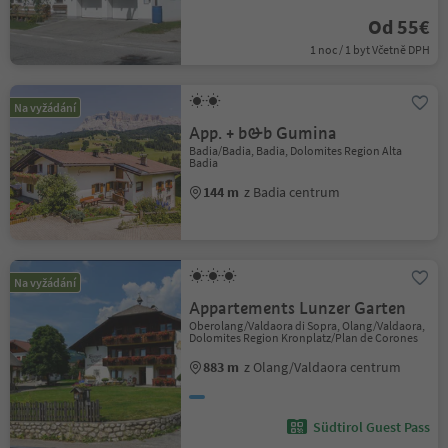
Od 55€
1 noc / 1 byt Včetně DPH
Na vyžádání
App. + b&b Gumina
Badia/Badia, Badia, Dolomites Region Alta
Badia
144 m
z Badia centrum
Na vyžádání
Appartements Lunzer Garten
Oberolang/Valdaora di Sopra, Olang/Valdaora,
Dolomites Region Kronplatz/Plan de Corones
883 m
z Olang/Valdaora centrum
Südtirol Guest Pass