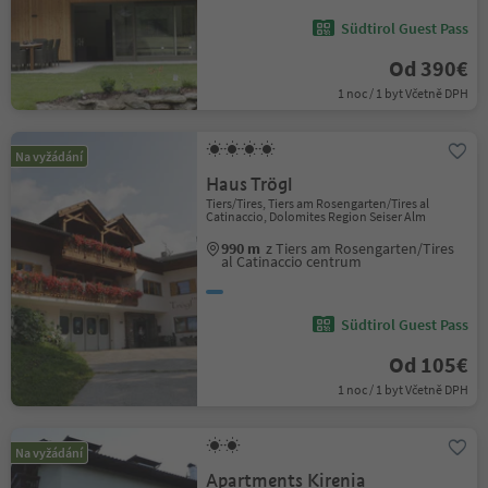
Südtirol Guest Pass
Od 390€
1 noc / 1 byt Včetně DPH
Na vyžádání
Haus Trögl
Tiers/Tires, Tiers am Rosengarten/Tires al
Catinaccio, Dolomites Region Seiser Alm
990 m
z Tiers am Rosengarten/Tires
al Catinaccio centrum
Südtirol Guest Pass
Od 105€
1 noc / 1 byt Včetně DPH
Na vyžádání
Apartments Kirenia