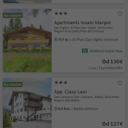
Na vyžádání
Apartments Insam Margot
San Vigilio, Al Plan/San Vigilio, Dolomites
Region Kronplatz/Plan de Corones
757 m
z Al Plan/San Vigilio centrum
Südtirol Guest Pass
Od 130€
1 noc / 1 byt Včetně DPH
Na vyžádání
App. Ciasa Laoi
San Cassiano/San Cassiano, Badia, Dolomites
Region Alta Badia
4.4 km
z Badia centrum
Od 127€