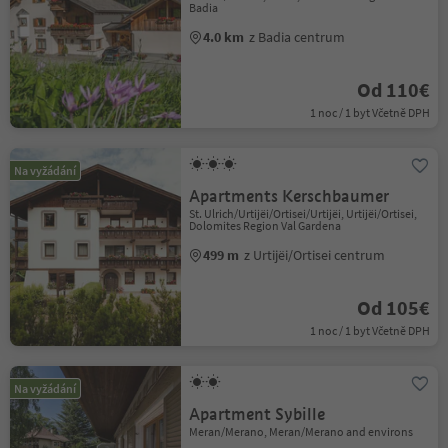
Badia
4.0 km
z Badia centrum
Od 110€
1 noc / 1 byt Včetně DPH
Na vyžádání
Apartments Kerschbaumer
St. Ulrich/Urtijëi/Ortisei/Urtijëi, Urtijëi/Ortisei,
Dolomites Region Val Gardena
499 m
z Urtijëi/Ortisei centrum
Od 105€
1 noc / 1 byt Včetně DPH
Na vyžádání
Apartment Sybille
Meran/Merano, Meran/Merano and environs