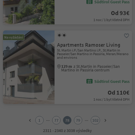
Südtirol Guest Pass
Od 93€
1 noc / 1 byt Včetně DPH
Na vyžádání
Apartments Ramoser Living
St. Martin i.P./San Martino i.P., St.Martin in
Passeier/San Martino in Passiria, Meran/Merano
and environs
129 m
z St.Martin in Passeier/San
Martino in Passiria centrum
Südtirol Guest Pass
Od 110€
1 noc / 1 byt Včetně DPH
1
2
...
...
1
77
78
79
102
3
4
2311 - 2340 z 3038 výsledky