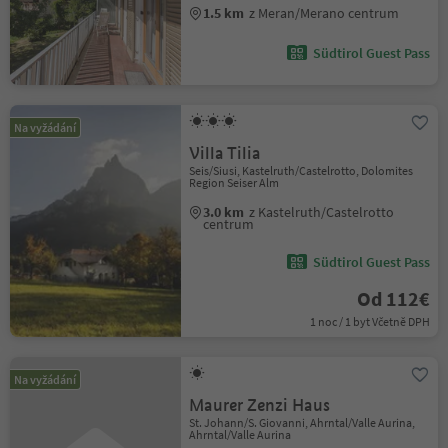
1.5 km
z Meran/Merano centrum
Südtirol Guest Pass
Na vyžádání
Villa Tilia
Seis/Siusi, Kastelruth/Castelrotto, Dolomites
Region Seiser Alm
3.0 km
z Kastelruth/Castelrotto
centrum
Südtirol Guest Pass
Od 112€
1 noc / 1 byt Včetně DPH
Na vyžádání
Maurer Zenzi Haus
St. Johann/S. Giovanni, Ahrntal/Valle Aurina,
Ahrntal/Valle Aurina