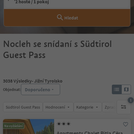
2 hosté / 1 pokoj
Hledat
Nocleh se snídaní s Südtirol
Guest Pass
3038
Výsledky
- Jižní Tyrolsko
Doporučeno
Objednat:
1
Südtirol Guest Pass
Hodnocení
Kategorie
Zpracovává
1 aktywn
Na vyžádání
Apartments Chalet Pitla Cësa