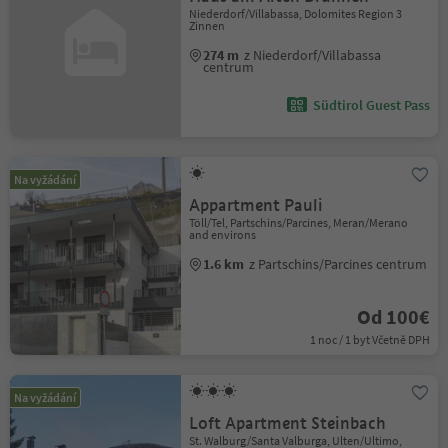
Niederdorf/Villabassa, Dolomites Region 3
Zinnen
274 m
z Niederdorf/Villabassa
centrum
Südtirol Guest Pass
Na vyžádání
Appartment Pauli
Töll/Tel, Partschins/Parcines, Meran/Merano
and environs
1.6 km
z Partschins/Parcines centrum
Od 100€
1 noc / 1 byt Včetně DPH
Na vyžádání
Loft Apartment Steinbach
St. Walburg/Santa Valburga, Ulten/Ultimo,