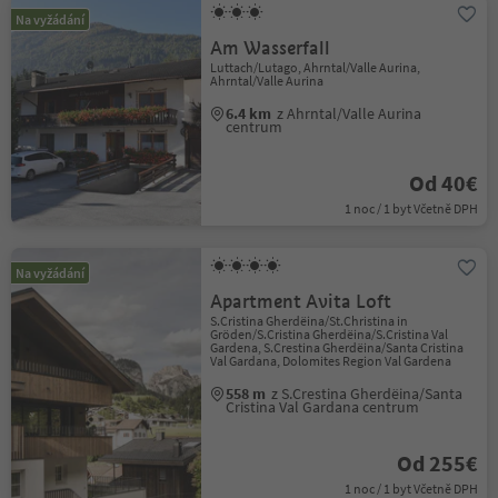
Na vyžádání
Am Wasserfall
Luttach/Lutago, Ahrntal/Valle Aurina,
Ahrntal/Valle Aurina
6.4 km
z Ahrntal/Valle Aurina
centrum
Od 40€
1 noc / 1 byt Včetně DPH
Na vyžádání
Apartment Avita Loft
S.Cristina Gherdëina/St.Christina in
Gröden/S.Cristina Gherdëina/S.Cristina Val
Gardena, S.Crestina Gherdëina/Santa Cristina
Val Gardana, Dolomites Region Val Gardena
558 m
z S.Crestina Gherdëina/Santa
Cristina Val Gardana centrum
Od 255€
1 noc / 1 byt Včetně DPH