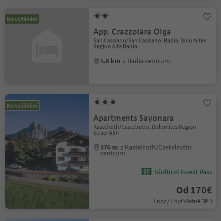
Na vyžádání
App. Crazzolara Olga
San Cassiano/San Cassiano, Badia, Dolomites
Region Alta Badia
5.8 km
z Badia centrum
Na vyžádání
Apartments Sayonara
Kastelruth/Castelrotto, Dolomites Region
Seiser Alm
376 m
z Kastelruth/Castelrotto
centrum
Südtirol Guest Pass
Od 170€
1 noc / 1 byt Včetně DPH