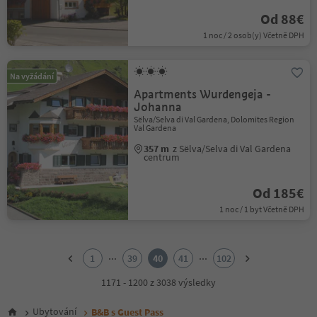
Od 88€
1 noc / 2 osob(y) Včetně DPH
Na vyžádání
Apartments Wurdengeja -
Johanna
Sëlva/Selva di Val Gardena, Dolomites Region
Val Gardena
357 m
z Sëlva/Selva di Val Gardena
centrum
Od 185€
1 noc / 1 byt Včetně DPH
1
2
...
...
1
39
40
41
102
3
4
1171 - 1200 z 3038 výsledky
5
6
Ubytování
B&B s Guest Pass