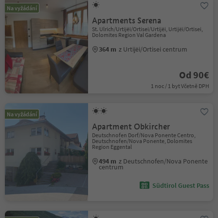
Na vyžádání
Apartments Serena
St. Ulrich/Urtijëi/Ortisei/Urtijëi, Urtijëi/Ortisei,
Dolomites Region Val Gardena
364 m
z Urtijëi/Ortisei centrum
Od 90€
1 noc / 1 byt Včetně DPH
Na vyžádání
Apartment Obkircher
Deutschnofen Dorf/Nova Ponente Centro,
Deutschnofen/Nova Ponente, Dolomites
Region Eggental
494 m
z Deutschnofen/Nova Ponente
centrum
Südtirol Guest Pass