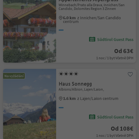
Winnebach/Prato alla Drava, Innichen/San
Candido, Dolomites Region 3 Zinnen
6.0 km
z Innichen/San Candido
centrum
Südtirol Guest Pass
Od 63€
1 noc / 1 byt Včetně DPH
Na vyžádání
Haus Sonnegg
Albions/Albion, Lajen/Laion,
1.6 km
z Lajen/Laion centrum
Südtirol Guest Pass
Od 108€
1 noc / 1 byt Včetně DPH