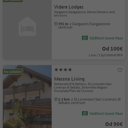
Videre Lodges
Gargazon/Gargazzone, Meran/Merano and
environs
391 m
z Gargazon/Gargazzone
centrum
Südtirol Guest Pass
Od 100€
1 noc / 1 byt Včetně DPH
Na vyžádání
Messna Living
Stefansdorf/S.Stefano, St.Lorenzen/San
Lorenzo di Sebato, Dolomites Region
Kronplatz/Plan de Corones
2.3 km
z St.Lorenzen/San Lorenzo di
Sebato centrum
Südtirol Guest Pass
Od 90€