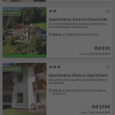
Na vyžádání
Apartments Solaria Dolomites
St. Ulrich/Urtijëi/Ortisei/Urtijëi, Urtijëi/Ortisei,
Dolomites Region Val Gardena
810 m
z Urtijëi/Ortisei centrum
Od 81€
1 noc / 1 byt Včetně DPH
Na vyžádání
Apartments Romys Apartment
Sëlva/Selva di Val Gardena, Dolomites Region
Val Gardena
225 m
z Sëlva/Selva di Val Gardena
centrum
Od 250€
1 noc / 1 byt Včetně DPH