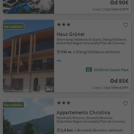
Od 90€
1 noc / 1 byt Včetně DPH
Na vyžádání
Haus Grüner
Oberolang/Valdaora di Sopra, Olang/Valdaora,
Dolomites Region Kronplatz/Plan de Corones
936 m
z Olang/Valdaora centrum
Südtirol Guest Pass
Od 85€
1 noc / 1 byt Včetně DPH
Na vyžádání
Appartements Christina
Reischach/Riscone, Bruneck/Brunico,
Dolomites Region Kronplatz/Plan de Corones
2.8 km
z Bruneck/Brunico centrum