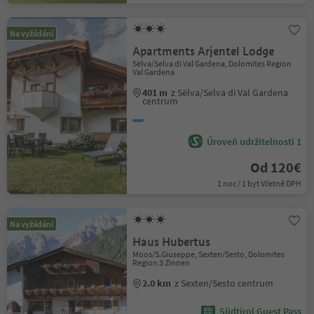
Na vyžádání
Apartments Arjentel Lodge
Sëlva/Selva di Val Gardena, Dolomites Region
Val Gardena
401 m
z Sëlva/Selva di Val Gardena
centrum
Úroveň udržitelnosti 1
Od 120€
1 noc / 1 byt Včetně DPH
Na vyžádání
Haus Hubertus
Moos/S.Giuseppe, Sexten/Sesto, Dolomites
Region 3 Zinnen
2.0 km
z Sexten/Sesto centrum
Südtirol Guest Pass