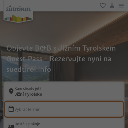
odk
oblíbené
uživatel
Objevte B&B s Jižním Tyrolskem
Guest Pass - Rezervujte nyní na
suedtirol.info
Kam chcete jet?
Jižní Tyrolsko
Vybrat termín
Hosté a pokoje