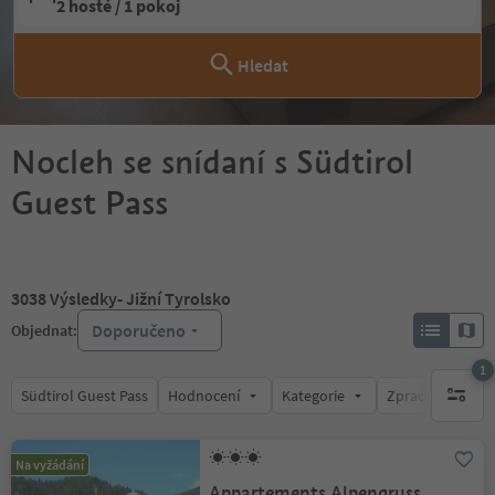
2 hosté / 1 pokoj
Hledat
Nocleh se snídaní s Südtirol
Guest Pass
3038
Výsledky
- Jižní Tyrolsko
Doporučeno
Objednat:
1
Südtirol Guest Pass
Hodnocení
Kategorie
Zpracovává
1 aktywn
Na vyžádání
Appartements Alpengruss