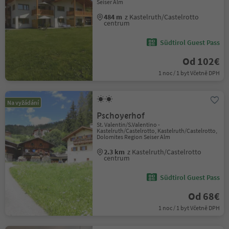
Seiser Alm
484 m
z Kastelruth/Castelrotto
centrum
Südtirol Guest Pass
Od 102€
1 noc / 1 byt Včetně DPH
Na vyžádání
Pschoyerhof
St. Valentin/S.Valentino -
Kastelruth/Castelrotto, Kastelruth/Castelrotto,
Dolomites Region Seiser Alm
2.3 km
z Kastelruth/Castelrotto
centrum
Südtirol Guest Pass
Od 68€
1 noc / 1 byt Včetně DPH