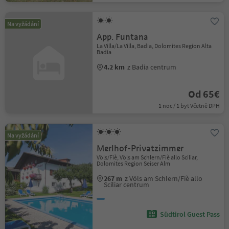
Na vyžádání
App. Funtana
La Villa/La Villa, Badia, Dolomites Region Alta
Badia
4.2 km
z Badia centrum
Od 65€
1 noc / 1 byt Včetně DPH
Na vyžádání
Merlhof-Privatzimmer
Völs/Fiè, Völs am Schlern/Fiè allo Sciliar,
Dolomites Region Seiser Alm
267 m
z Völs am Schlern/Fiè allo
Sciliar centrum
Südtirol Guest Pass