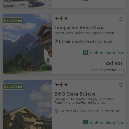
Na vyžádání
Lampacher Anna Maria
Sexten/Sesto, Dolomites Region 3 Zinnen
1.5 km
z Sexten/Sesto centrum
Südtirol Guest Pass
Od 80€
1 noc / 1 byt Včetně DPH
Na vyžádání
B&B Ciasa Brüscia
San Vigilio, Al Plan/San Vigilio, Dolomites
Region Kronplatz/Plan de Corones
537 m
z Al Plan/San Vigilio centrum
Südtirol Guest Pass