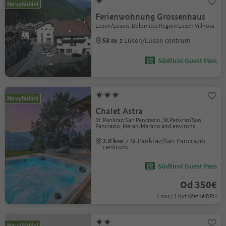
Na vyžádání
Ferienwohnung Grossenhaus
Lüsen/Luson, Dolomites Region Lüsen Villnöss
58 m
z Lüsen/Luson centrum
Südtirol Guest Pass
Na vyžádání
Chalet Astra
St. Pankraz/San Pancrazio, St.Pankraz/San
Pancrazio, Meran/Merano and environs
2.0 km
z St.Pankraz/San Pancrazio
centrum
Südtirol Guest Pass
Od 350€
1 noc / 1 byt Včetně DPH
Na vyžádání