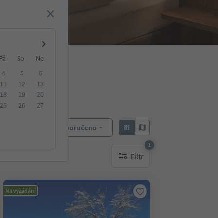
Pá
So
Ne
4
5
6
11
12
13
18
19
20
25
26
27
Doporučeno
Objednat:
1
Filtr
1 aktywny filtr
Na vyžádání