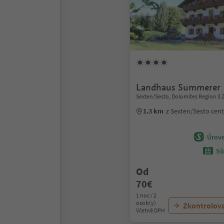
Landhaus Summerer
Sexten/Sesto, Dolomites Region 3 
1.3 km
z Sexten/Sesto cen
Úrove
Sü
Od
70€
1 noc / 2
osob(y)
Zkontrolov
Včetně DPH