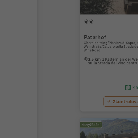
Paterhof
Oberplanitzing/Pianizza di Sopra, 
Weinstraße/Caldaro sulla Strada de
Wine Road
2.5 km
z Kaltern an der W
sulla Strada del Vino cent
Sü
Zkontrolov
Na vyžádání