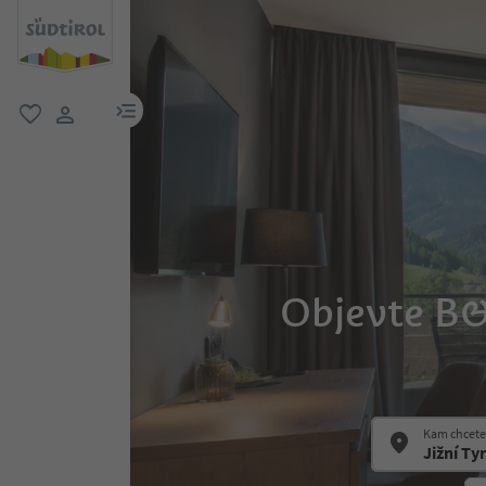
odkaz na menu
oblíbené
uživatelský odkaz
Objevte B&
Kam chcete 