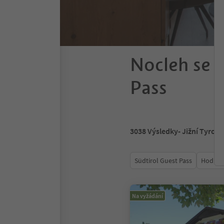
Nocleh se s
Pass
3038
Výsledky
- Jižní Tyrols
Südtirol Guest Pass
Hodnoc
Na vyžádání