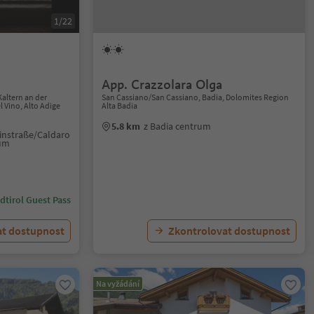
1/22
App. Crazzolara Olga
Kaltern an der
San Cassiano/San Cassiano, Badia, Dolomites Region
l Vino, Alto Adige
Alta Badia
5.8 km
z Badia centrum
einstraße/Caldaro
rum
dtirol Guest Pass
at dostupnost
Zkontrolovat dostupnost
Na vyžádání