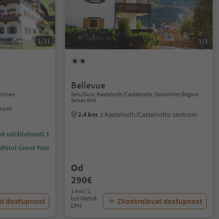
1/31
1/3
Bellevue
Zinnen
Seis/Siusi, Kastelruth/Castelrotto, Dolomites Region
Seiser Alm
trum
2.4 km
z Kastelruth/Castelrotto centrum
ň udržitelnosti 1
dtirol Guest Pass
Od
290€
1 noc / 1
byt Včetně
at dostupnost
Zkontrolovat dostupnost
DPH