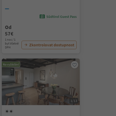
Südtirol Guest Pass
Od
57€
1 noc / 1
byt Včetně
Zkontrolovat dostupnost
DPH
Na vyžádání
1/13