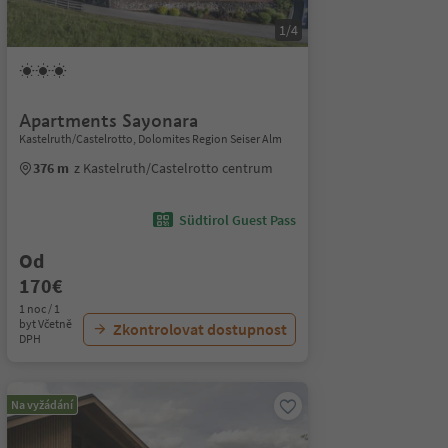
1/4
Apartments Sayonara
Kastelruth/Castelrotto, Dolomites Region Seiser Alm
376 m
z Kastelruth/Castelrotto centrum
Südtirol Guest Pass
Od
170€
1 noc / 1
byt Včetně
Zkontrolovat dostupnost
DPH
Na vyžádání