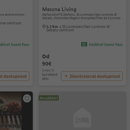
Messna Living
no and environs
Stefansdorf/S.Stefano, St.Lorenzen/San Lorenzo di
Sebato, Dolomites Region Kronplatz/Plan de Corones
zone centrum
2.3 km
z St.Lorenzen/San Lorenzo di
Sebato centrum
dtirol Guest Pass
Südtirol Guest Pass
Od
90€
1 noc / 1
byt Včetně
at dostupnost
Zkontrolovat dostupnost
DPH
Na vyžádání