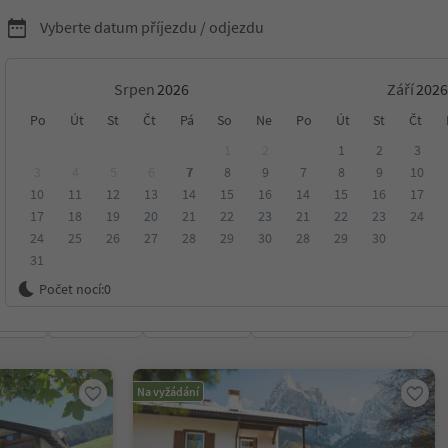
Vyberte datum příjezdu / odjezdu
Srpen
Září
nídaní s Südtirol Guest
Po
Út
St
Čt
Pá
So
Ne
Po
Út
St
Čt
1
2
1
2
3
3
4
5
6
7
8
9
7
8
9
10
10
11
12
13
14
15
16
14
15
16
17
17
18
19
20
21
22
23
21
22
23
24
24
25
26
27
28
29
30
28
29
30
31
ko
Počet nocí:
0
ení
Kategorie
Zpracovává
Udržitelné ubytování
Na vyžádání