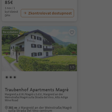
85€
1 noc / 1
byt Včetně
Zkontrolovat dostupnost
DPH
Na vyžádání
1/5
Traubenhof Apartments Magrè
Margreid a.d.W./Magrè s.S.d.V., Margreid an der
Weinstraße/Magrè sulla Strada del Vino, Alto Adige
Wine Road
381 m
z Margreid an der Weinstraße/Magrè
sulla Strada del Vino centrum