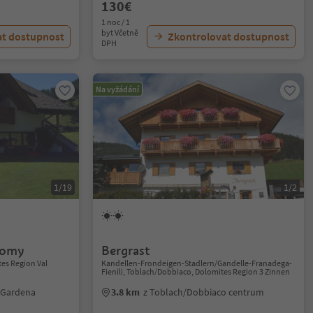
130€
1 noc / 1
byt Včetně
at dostupnost
Zkontrolovat dostupnost
DPH
Na vyžádání
1/19
1/2
Romy
Bergrast
tes Region Val
Kandellen-Frondeigen-Stadlern/Gandelle-Franadega-
Fienili, Toblach/Dobbiaco, Dolomites Region 3 Zinnen
l Gardena
3.8 km
z Toblach/Dobbiaco centrum