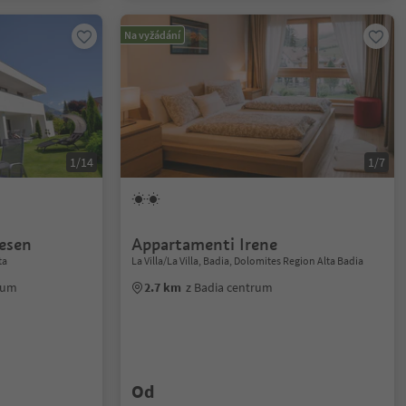
Na vyžádání
1/14
1/7
esen
Appartamenti Irene
ta
La Villa/La Villa, Badia, Dolomites Region Alta Badia
rum
2.7 km
z Badia centrum
Od