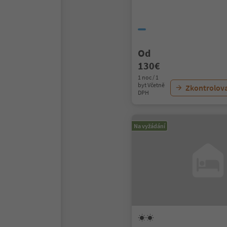
Od
130€
1 noc / 1
byt Včetně
Zkontrolov
DPH
Na vyžádání