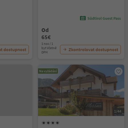
Südtirol Guest Pass
Od
65€
1 noc / 1
byt Včetně
at dostupnost
Zkontrolovat dostupnost
DPH
Na vyžádání
1/44