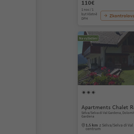
110€
1 noc / 1
byt Včetně
Zkontrolov
DPH
Na vyžádání
Apartments Chalet 
Sëlva/Selva di Val Gardena, Dolomi
Gardena
1.5 km
z Sëlva/Selva di Va
centrum