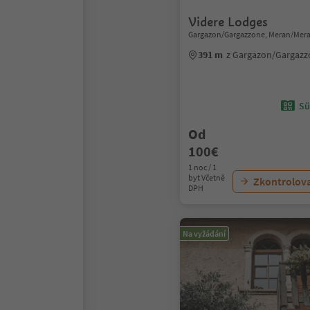
Videre Lodges
Gargazon/Gargazzone, Meran/Mera
391 m
z Gargazon/Gargaz
Sü
Od
100€
1 noc / 1
byt Včetně
Zkontrolov
DPH
Na vyžádání