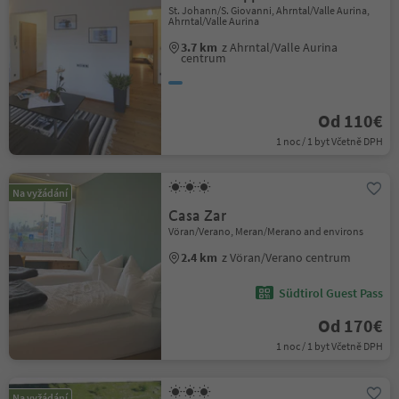
St. Johann/S. Giovanni, Ahrntal/Valle Aurina,
Ahrntal/Valle Aurina
3.7 km
z Ahrntal/Valle Aurina
centrum
Od 110€
1 noc / 1 byt Včetně DPH
Na vyžádání
Casa Zar
Vöran/Verano, Meran/Merano and environs
2.4 km
z Vöran/Verano centrum
Südtirol Guest Pass
Od 170€
1 noc / 1 byt Včetně DPH
Na vyžádání