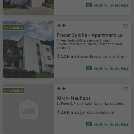
Südtirol Guest Pass
Na vyžádání
Prader Sybille - Apartment 42
Brixen Umland/Bressanone dintorni,
Brixen/Bressanone, Brixen/Bressanone and
environs
1.1 km
z Brixen/Bressanone centrum
Südtirol Guest Pass
Na vyžádání
Kirch-Neuhaus
St. Peter/S. Pietro - Lajen/Laion, Lajen/Laion,
3.6 km
z Lajen/Laion centrum
Südtirol Guest Pass