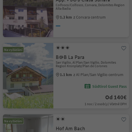
Colfosco/Colfosco, Corvara, Dolomites Region
Alta Badia
1.2 km
z Corvara centrum
Na vyžádání
B&B La Para
San Vigilio, Al Plan/San Vigilio, Dolomites
Region Kronplatz/Plan de Corones
1.1 km
z Al Plan/San Vigilio centrum
Südtirol Guest Pass
Od 140€
1 noc / 2 osob(y) Včetně DPH
Na vyžádání
Hof Am Bach