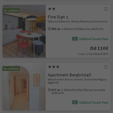
Na vyžádání
Fine Sign 1
Naturns/Naturno, Meran/Merano and environs
445 m
z Naturns/Naturno centrum
Südtirol Guest Pass
Od 110€
1 noc / 1 byt Včetně DPH
Na vyžádání
Apartment Bergkristall
Welschnofen/Nova Levante, Dolomites Region
Eggental
437 m
z Welschnofen/Nova Levante
centrum
Südtirol Guest Pass