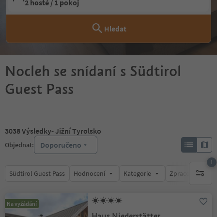
2 hosté / 1 pokoj
Hledat
Nocleh se snídaní s Südtirol
Guest Pass
3038
Výsledky
- Jižní Tyrolsko
Doporučeno
Objednat:
1
Südtirol Guest Pass
Hodnocení
Kategorie
Zpracovává
1 aktywn
Na vyžádání
Haus Niederstätter