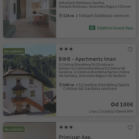
Alttoblach/Dobbiaco Vecchia,
Toblach/Dobbiaco, Dolomites Region 3 Zinnen
124 m
z Toblach/Dobbiaco centrum
Südtirol Guest Pass
Na vyžádání
B&B - Apartments Iman
S.Cristina Gherdëina/St.Christina in
Gröden/S.Cristina Gherdëina/S.Cristina Val
Gardena, S.Crestina Gherdëina/Santa Cristina
Val Gardana, Dolomites Region Val Gardena
640 m
z S.Crestina Gherdëina/Santa
Cristina Val Gardana centrum
Od 100€
1 noc / 2 osob(y) Včetně DPH
Na vyžádání
Primisser App.