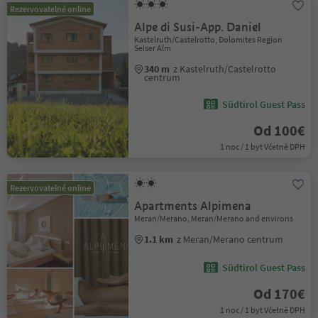
Rezervovatelné online
Alpe di Susi-App. Daniel
Kastelruth/Castelrotto, Dolomites Region
Seiser Alm
340 m
z Kastelruth/Castelrotto
centrum
Südtirol Guest Pass
Od 100€
1 noc / 1 byt Včetně DPH
Rezervovatelné online
Apartments Alpimena
Meran/Merano, Meran/Merano and environs
1.1 km
z Meran/Merano centrum
Südtirol Guest Pass
Od 170€
1 noc / 1 byt Včetně DPH