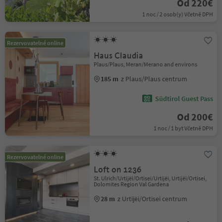
Od 220€
1 noc / 2 osob(y) Včetně DPH
Rezervovatelné online
Haus Claudia
Plaus/Plaus, Meran/Merano and environs
185 m
z Plaus/Plaus centrum
Südtirol Guest Pass
Od 200€
1 noc / 1 byt Včetně DPH
Rezervovatelné online
Loft on 1236
St. Ulrich/Urtijëi/Ortisei/Urtijëi, Urtijëi/Ortisei,
Dolomites Region Val Gardena
28 m
z Urtijëi/Ortisei centrum