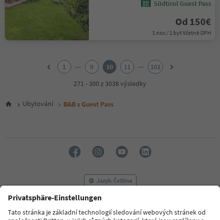
Südtirol Guest Pass
Od 150€
1 noc / 1 byt Včetně DPH
1
2
...
...
1
9
10
11
102
3
4
271 - 300 z 3038 výsledky
5
6
Ubytování
B&B s Guest Pass
7
8
9
10
11
12
13
14
Jazyk: Čeština
15
16
17
FAQ
Kontaktujte nás
Tisk
MICE
18