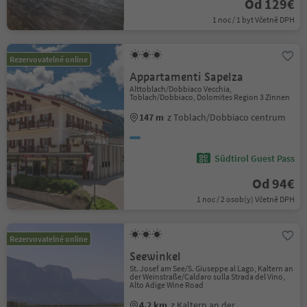
Od 129€
1 noc / 1 byt Včetně DPH
Rezervovatelné online
Appartamenti Sapelza
Alttoblach/Dobbiaco Vecchia,
Toblach/Dobbiaco, Dolomites Region 3 Zinnen
147 m
z Toblach/Dobbiaco centrum
Südtirol Guest Pass
Od 94€
1 noc / 2 osob(y) Včetně DPH
Rezervovatelné online
Seewinkel
St. Josef am See/S. Giuseppe al Lago, Kaltern an
der Weinstraße/Caldaro sulla Strada del Vino,
Alto Adige Wine Road
4.2 km
z Kaltern an der