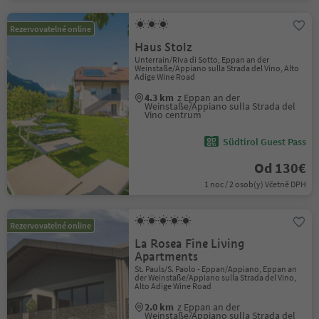
Rezervovatelné online
Haus Stolz
Unterrain/Riva di Sotto, Eppan an der
Weinstaße/Appiano sulla Strada del Vino, Alto
Adige Wine Road
4.3 km
z Eppan an der
Weinstaße/Appiano sulla Strada del
Vino centrum
Südtirol Guest Pass
Od 130€
1 noc / 2 osob(y) Včetně DPH
Rezervovatelné online
La Rosea Fine Living
Apartments
St. Pauls/S. Paolo - Eppan/Appiano, Eppan an
der Weinstaße/Appiano sulla Strada del Vino,
Alto Adige Wine Road
2.0 km
z Eppan an der
Weinstaße/Appiano sulla Strada del