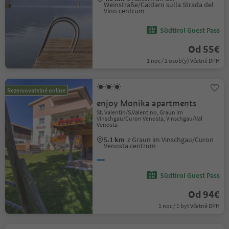
Weinstraße/Caldaro sulla Strada del
Vino centrum
Südtirol Guest Pass
Od 55€
1 noc / 2 osob(y) Včetně DPH
Rezervovatelné online
enjoy Monika apartments
St. Valentin/S.Valentino, Graun im
Vinschgau/Curon Venosta, Vinschgau/Val
Venosta
5.1 km
z Graun im Vinschgau/Curon
Venosta centrum
Südtirol Guest Pass
Od 94€
1 noc / 1 byt Včetně DPH