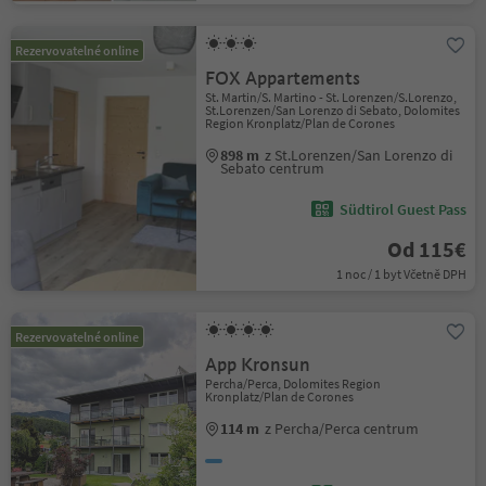
Rezervovatelné online
FOX Appartements
St. Martin/S. Martino - St. Lorenzen/S.Lorenzo,
St.Lorenzen/San Lorenzo di Sebato, Dolomites
Region Kronplatz/Plan de Corones
898 m
z St.Lorenzen/San Lorenzo di
Sebato centrum
Südtirol Guest Pass
Od 115€
1 noc / 1 byt Včetně DPH
Rezervovatelné online
App Kronsun
Percha/Perca, Dolomites Region
Kronplatz/Plan de Corones
114 m
z Percha/Perca centrum