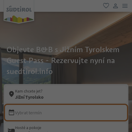
odk
oblíbené
uživatel
Objevte B&B s Jižním Tyrolskem
Guest Pass - Rezervujte nyní na
suedtirol.info
Kam chcete jet?
Jižní Tyrolsko
Vybrat termín
Hosté a pokoje