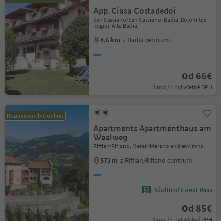
App. Ciasa Costadedoi
San Cassiano/San Cassiano, Badia, Dolomites
Region Alta Badia
4.6 km
z Badia centrum
Od 66€
1 noc / 1 byt Včetně DPH
Rezervovatelné online
Apartments Apartmenthaus am
Waalweg
Riffian/Rifiano, Meran/Merano and environs
572 m
z Riffian/Rifiano centrum
Südtirol Guest Pass
Od 85€
1 noc / 1 byt Včetně DPH