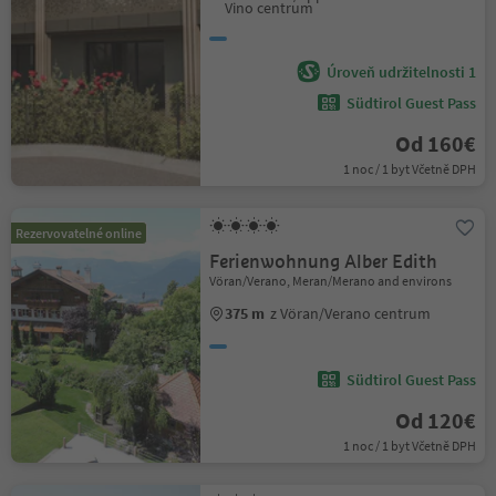
Vino centrum
Úroveň udržitelnosti 1
Südtirol Guest Pass
Od 160€
1 noc / 1 byt Včetně DPH
Rezervovatelné online
Ferienwohnung Alber Edith
Vöran/Verano, Meran/Merano and environs
375 m
z Vöran/Verano centrum
Südtirol Guest Pass
Od 120€
1 noc / 1 byt Včetně DPH