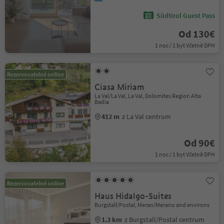
Südtirol Guest Pass
Od 130€
1 noc / 1 byt Včetně DPH
Rezervovatelné online
Ciasa Miriam
La Val/La Val, La Val, Dolomites Region Alta
Badia
412 m
z La Val centrum
Od 90€
1 noc / 1 byt Včetně DPH
Rezervovatelné online
Haus Hidalgo-Suites
Burgstall/Postal, Meran/Merano and environs
1.3 km
z Burgstall/Postal centrum