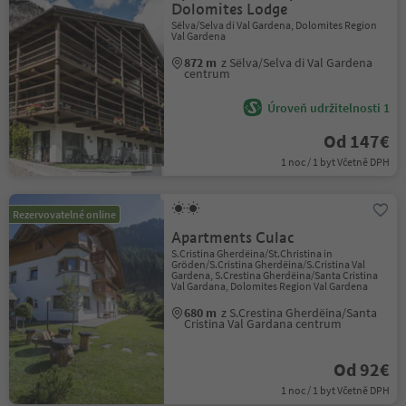
Dolomites Lodge
Sëlva/Selva di Val Gardena, Dolomites Region
Val Gardena
872 m
z Sëlva/Selva di Val Gardena
centrum
Úroveň udržitelnosti 1
Od 147€
1 noc / 1 byt Včetně DPH
Rezervovatelné online
Apartments Culac
S.Cristina Gherdëina/St.Christina in
Gröden/S.Cristina Gherdëina/S.Cristina Val
Gardena, S.Crestina Gherdëina/Santa Cristina
Val Gardana, Dolomites Region Val Gardena
680 m
z S.Crestina Gherdëina/Santa
Cristina Val Gardana centrum
Od 92€
1 noc / 1 byt Včetně DPH