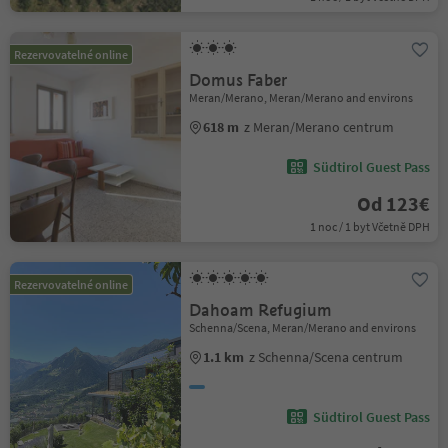
Rezervovatelné online
Domus Faber
Meran/Merano, Meran/Merano and environs
618 m
z Meran/Merano centrum
Südtirol Guest Pass
Od 123€
1 noc / 1 byt Včetně DPH
Rezervovatelné online
Dahoam Refugium
Schenna/Scena, Meran/Merano and environs
1.1 km
z Schenna/Scena centrum
Südtirol Guest Pass