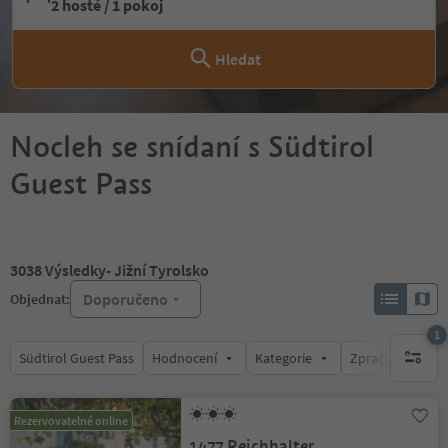
2 hosté / 1 pokoj
Hledat
Nocleh se snídaní s Südtirol
Guest Pass
3038
Výsledky
- Jižní Tyrolsko
Doporučeno
Objednat:
1
Südtirol Guest Pass
Hodnocení
Kategorie
Zpracovává
1 aktywn
Rezervovatelné online
1477 Reichhalter