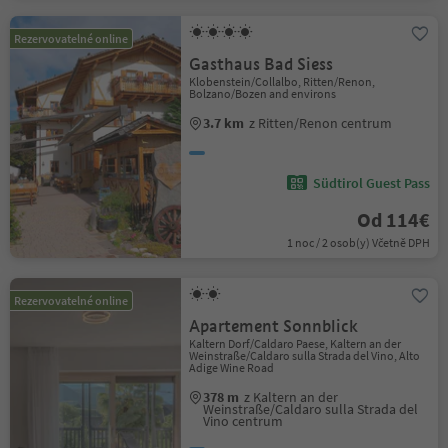
Rezervovatelné online
Gasthaus Bad Siess
Klobenstein/Collalbo, Ritten/Renon,
Bolzano/Bozen and environs
3.7 km
z Ritten/Renon centrum
Südtirol Guest Pass
Od 114€
1 noc / 2 osob(y) Včetně DPH
Rezervovatelné online
Apartement Sonnblick
Kaltern Dorf/Caldaro Paese, Kaltern an der
Weinstraße/Caldaro sulla Strada del Vino, Alto
Adige Wine Road
378 m
z Kaltern an der
Weinstraße/Caldaro sulla Strada del
Vino centrum