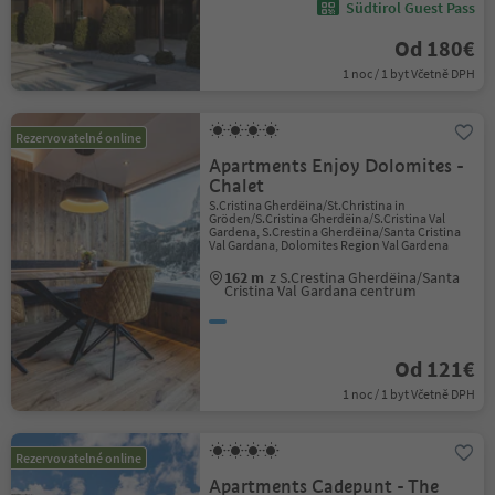
Südtirol Guest Pass
Od 180€
1 noc / 1 byt Včetně DPH
Rezervovatelné online
Apartments Enjoy Dolomites -
Chalet
S.Cristina Gherdëina/St.Christina in
Gröden/S.Cristina Gherdëina/S.Cristina Val
Gardena, S.Crestina Gherdëina/Santa Cristina
Val Gardana, Dolomites Region Val Gardena
162 m
z S.Crestina Gherdëina/Santa
Cristina Val Gardana centrum
Od 121€
1 noc / 1 byt Včetně DPH
Rezervovatelné online
Apartments Cadepunt - The