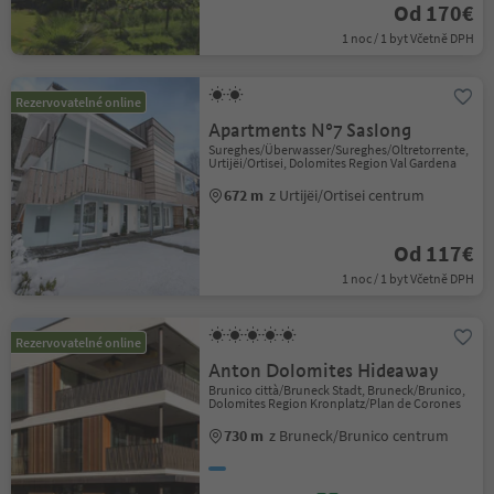
Od 170€
1 noc / 1 byt Včetně DPH
Rezervovatelné online
Apartments N°7 Saslong
Sureghes/Überwasser/Sureghes/Oltretorrente,
Urtijëi/Ortisei, Dolomites Region Val Gardena
672 m
z Urtijëi/Ortisei centrum
Od 117€
1 noc / 1 byt Včetně DPH
Rezervovatelné online
Anton Dolomites Hideaway
Brunico città/Bruneck Stadt, Bruneck/Brunico,
Dolomites Region Kronplatz/Plan de Corones
730 m
z Bruneck/Brunico centrum