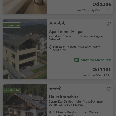
Od 130€
1 noc / 2 osob(y) Včetně DPH
Na vyžádání
Apartment Helga
Kastelruth/Castelrotto, Dolomites Region
Seiser Alm
490 m
z Kastelruth/Castelrotto
centrum
Südtirol Guest Pass
Od 110€
1 noc / 1 byt Včetně DPH
Na vyžádání
Haus Kranebitt
Eggen/Ega, Deutschnofen/Nova Ponente,
Dolomites Region Eggental
6.1 km
z Deutschnofen/Nova
Ponente centrum