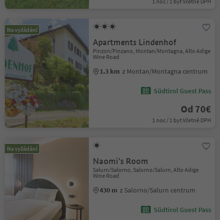
1 noc / 1 byt Včetně DPH
Na vyžádání
Apartments Lindenhof
Pinzon/Pinzano, Montan/Montagna, Alto Adige
Wine Road
1.3 km
z Montan/Montagna centrum
Südtirol Guest Pass
Od 70€
1 noc / 1 byt Včetně DPH
Na vyžádání
Naomi's Room
Salurn/Salorno, Salorno/Salurn, Alto Adige
Wine Road
430 m
z Salorno/Salurn centrum
Südtirol Guest Pass