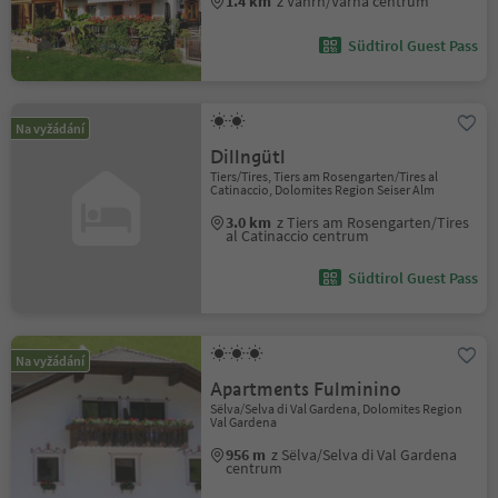
1.4 km
z Vahrn/Varna centrum
Südtirol Guest Pass
Na vyžádání
Dillngütl
Tiers/Tires, Tiers am Rosengarten/Tires al
Catinaccio, Dolomites Region Seiser Alm
3.0 km
z Tiers am Rosengarten/Tires
al Catinaccio centrum
Südtirol Guest Pass
Na vyžádání
Apartments Fulminino
Sëlva/Selva di Val Gardena, Dolomites Region
Val Gardena
956 m
z Sëlva/Selva di Val Gardena
centrum