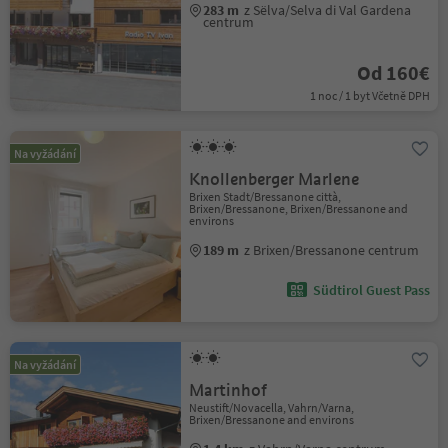
283 m
z Sëlva/Selva di Val Gardena
centrum
Od 160€
1 noc / 1 byt Včetně DPH
Na vyžádání
Knollenberger Marlene
Brixen Stadt/Bressanone città,
Brixen/Bressanone, Brixen/Bressanone and
environs
189 m
z Brixen/Bressanone centrum
Südtirol Guest Pass
Na vyžádání
Martinhof
Neustift/Novacella, Vahrn/Varna,
Brixen/Bressanone and environs