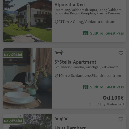
Alpinvilla Keil
Oberolang/Valdaora di Sopra, Olang/Valdaora,
Dolomites Region Kronplatz/Plan de Corones
677 m
z Olang/Valdaora centrum
Südtirol Guest Pass
Na vyžádání
S*Stella Apartment
Schlanders/Silandro, Vinschgau/Val Venosta
10 m
z Schlanders/Silandro centrum
Südtirol Guest Pass
Od 100€
1 noc / 1 byt Včetně DPH
Na vyžádání
Haus Bernhart