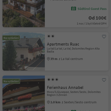
Südtirol Guest Pass
Od 100€
1 noc / 1 byt Včetně DPH
Na vyžádání
Apartments Ruac
La Val/La Val, La Val, Dolomites Region Alta
Badia
39 m
z La Val centrum
Na vyžádání
Ferienhaus Annabel
Moos/S.Giuseppe, Sexten/Sesto, Dolomites
Region 3 Zinnen
2.0 km
z Sexten/Sesto centrum