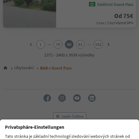
Südtirol Guest Pass
Od 75€
1 noc / 1 byt Včetně DPH
1
2
...
...
1
79
80
81
102
3
4
2371 - 2400 z 3038 výsledky
5
6
Ubytování
B&B s Guest Pass
7
8
9
10
11
12
13
14
Jazyk: Čeština
15
16
17
FAQ
Kontaktujte nás
Tisk
MICE