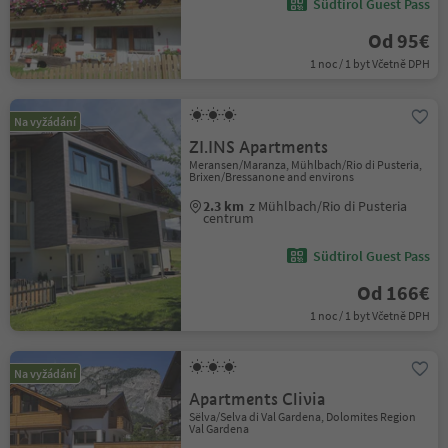
Südtirol Guest Pass
Od 95€
1 noc / 1 byt Včetně DPH
Na vyžádání
ZI.INS Apartments
Meransen/Maranza, Mühlbach/Rio di Pusteria,
Brixen/Bressanone and environs
2.3 km
z Mühlbach/Rio di Pusteria
centrum
Südtirol Guest Pass
Od 166€
1 noc / 1 byt Včetně DPH
Na vyžádání
Apartments Clivia
Sëlva/Selva di Val Gardena, Dolomites Region
Val Gardena