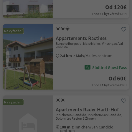
Od 120€
1 noc / 1 byt Včetně DPH
Na vyžádání
Appartements Rastives
Burgeis/Burgusio, Mals/Malles, Vinschgau/Val
Venosta
2.4 km
z Mals/Malles centrum
Südtirol Guest Pass
Od 60€
1 noc / 1 byt Včetně DPH
Na vyžádání
Apartments Rader Hartl-Hof
Innichen/S. Candido, Innichen/San Candido,
Dolomites Region 3 Zinnen
108 m
z Innichen/San Candido
centrum