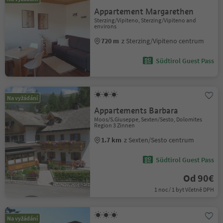
Appartement Margarethen
Sterzing/Vipiteno, Sterzing/Vipiteno and
environs
720 m
z Sterzing/Vipiteno centrum
Südtirol Guest Pass
Na vyžádání
Appartements Barbara
Moos/S.Giuseppe, Sexten/Sesto, Dolomites
Region 3 Zinnen
1.7 km
z Sexten/Sesto centrum
Südtirol Guest Pass
Od 90€
1 noc / 1 byt Včetně DPH
Na vyžádání