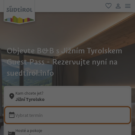
odk
oblíbené
uživatel
Objevte B&B s Jižním Tyrolskem
Guest Pass - Rezervujte nyní na
suedtirol.info
Kam chcete jet?
Jižní Tyrolsko
Vybrat termín
Hosté a pokoje