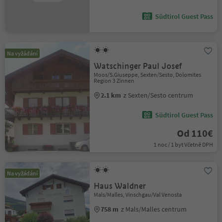
Südtirol Guest Pass
Na vyžádání
Watschinger Paul Josef
Moos/S.Giuseppe, Sexten/Sesto, Dolomites
Region 3 Zinnen
2.1 km
z Sexten/Sesto centrum
Südtirol Guest Pass
Od 110€
1 noc / 1 byt Včetně DPH
Na vyžádání
Haus Waldner
Mals/Malles, Vinschgau/Val Venosta
758 m
z Mals/Malles centrum