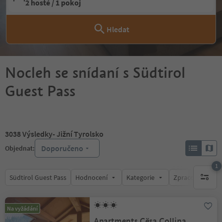
2 hosté / 1 pokoj
Hledat
Nocleh se snídaní s Südtirol
Guest Pass
3038
Výsledky
- Jižní Tyrolsko
Doporučeno
Objednat:
1
Südtirol Guest Pass
Hodnocení
Kategorie
Zpracovává
1 aktywn
Na vyžádání
Apartments Cësa Collina