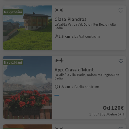
Na vyžádání
Ciasa Plandros
La Val/La Val, La Val, Dolomites Region Alta
Badia
2.5 km
z La Val centrum
Na vyžádání
App. Ciasa d'Munt
La Villa/La Villa, Badia, Dolomites Region Alta
Badia
1.8 km
z Badia centrum
Od 120€
1 noc / 1 byt Včetně DPH