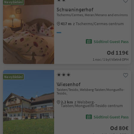
Na vyžádání
Schwaningerhof
Tscherms/Cermes, Meran/Merano and environs
417 m
z Tscherms/Cermes centrum
Südtirol Guest Pass
Od 119€
1 noc / 1 byt Včetně DPH
Na vyžádání
Wiesenhof
Taisten/Tesido, Welsberg-Taisten/Monguelfo-
Tesido,
2.2 km
z Welsberg-
Taisten/Monguelfo-Tesido centrum
Südtirol Guest Pass
Od 80€