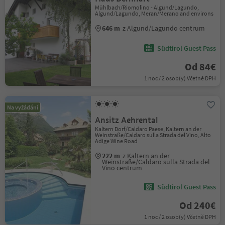
Mühlbach/Riomolino - Algund/Lagundo,
Algund/Lagundo, Meran/Merano and environs
646 m
z Algund/Lagundo centrum
Südtirol Guest Pass
Od 84€
1 noc / 2 osob(y) Včetně DPH
Na vyžádání
Ansitz Aehrental
Kaltern Dorf/Caldaro Paese, Kaltern an der
Weinstraße/Caldaro sulla Strada del Vino, Alto
Adige Wine Road
222 m
z Kaltern an der
Weinstraße/Caldaro sulla Strada del
Vino centrum
Südtirol Guest Pass
Od 240€
1 noc / 2 osob(y) Včetně DPH