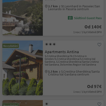
2.7 km
z St.Leonhard in Passeier/San
Leonardo in Passiria centrum
Südtirol Guest Pass
Od 140€
1 noc / 1 byt Včetně DPH
Na vyžádání
Apartments Antina
S.Cristina Gherdëina/St.Christina in
Gröden/S.Cristina Gherdëina/S.Cristina Val
Gardena, S.Crestina Gherdëina/Santa Cristina
Val Gardana, Dolomites Region Val Gardena
1.3 km
z S.Crestina Gherdëina/Santa
Cristina Val Gardana centrum
Od 97€
1 noc / 1 byt Včetně DPH
Na vyžádání