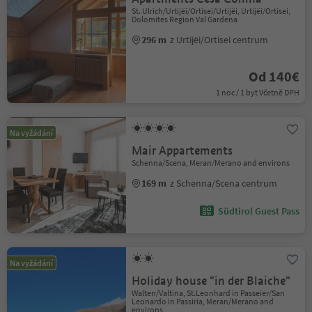
St. Ulrich/Urtijëi/Ortisei/Urtijëi, Urtijëi/Ortisei,
Dolomites Region Val Gardena
296 m
z Urtijëi/Ortisei centrum
Od 140€
1 noc / 1 byt Včetně DPH
Na vyžádání
Mair Appartements
Schenna/Scena, Meran/Merano and environs
169 m
z Schenna/Scena centrum
Südtirol Guest Pass
Na vyžádání
Holiday house "in der Blaiche"
Walten/Valtina, St.Leonhard in Passeier/San
Leonardo in Passiria, Meran/Merano and
environs