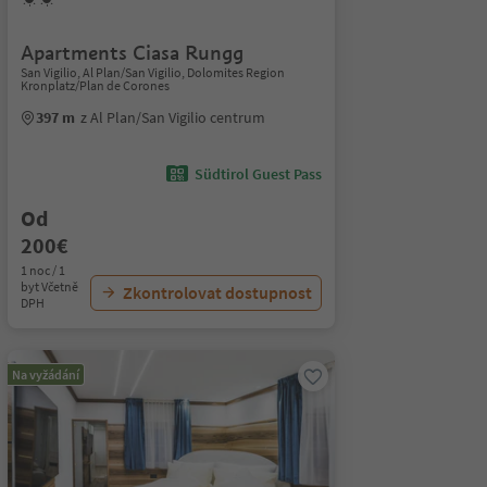
Apartments Ciasa Rungg
San Vigilio, Al Plan/San Vigilio, Dolomites Region
Kronplatz/Plan de Corones
397 m
z Al Plan/San Vigilio centrum
Südtirol Guest Pass
Od
200€
1 noc / 1
byt Včetně
Zkontrolovat dostupnost
DPH
Na vyžádání