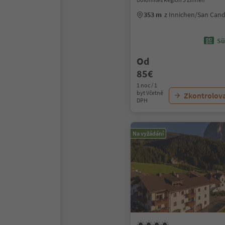
353 m
z Innichen/San Can
Sü
Od
85€
1 noc / 1
byt Včetně
Zkontrolov
DPH
Na vyžádání