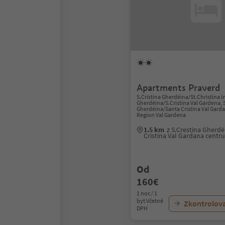
Apartments Praverd
S.Cristina Gherdëina/St.Christina i
Gherdëina/S.Cristina Val Gardena, 
Gherdëina/Santa Cristina Val Gard
Region Val Gardena
1.5 km
z S.Crestina Gherd
Cristina Val Gardana centr
Od
160€
1 noc / 1
byt Včetně
Zkontrolov
DPH