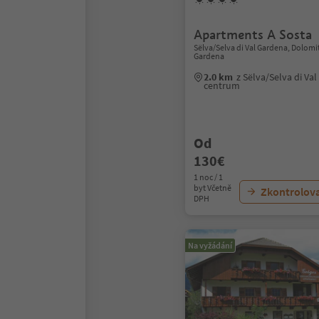
Apartments A Sosta
Sëlva/Selva di Val Gardena, Dolomi
Gardena
2.0 km
z Sëlva/Selva di Va
centrum
Od
130€
1 noc / 1
byt Včetně
Zkontrolov
DPH
Na vyžádání