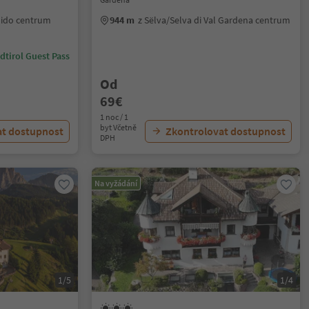
dido centrum
944 m
z Sëlva/Selva di Val Gardena centrum
dtirol Guest Pass
Od
69€
1 noc / 1
byt Včetně
at dostupnost
Zkontrolovat dostupnost
DPH
Na vyžádání
1/5
1/4