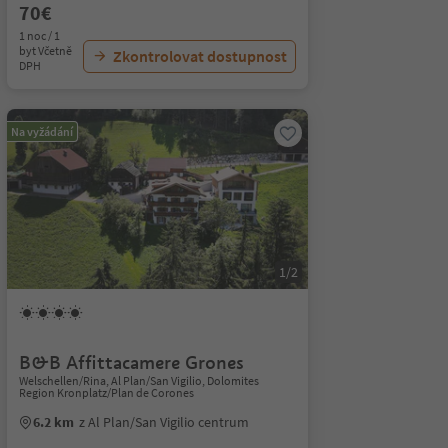
70€
1 noc / 1
byt Včetně
Zkontrolovat dostupnost
DPH
Na vyžádání
1/2
B&B Affittacamere Grones
Welschellen/Rina, Al Plan/San Vigilio, Dolomites
Region Kronplatz/Plan de Corones
6.2 km
z Al Plan/San Vigilio centrum