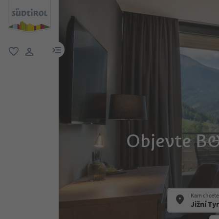
odkaz na menu
oblíbené
uživatelský odkaz
Objevte B&
Kam chcete 