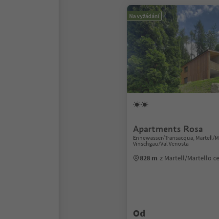
Na vyžádání
Apartments Rosa
Ennewasser/Transacqua, Martell/Ma
Vinschgau/Val Venosta
828 m
z Martell/Martello 
Od