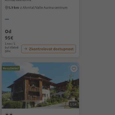
5.9 km
z Ahrntal/Valle Aurina centrum
Od
95€
1 noc / 1
byt Včetně
Zkontrolovat dostupnost
DPH
Na vyžádání
1/14