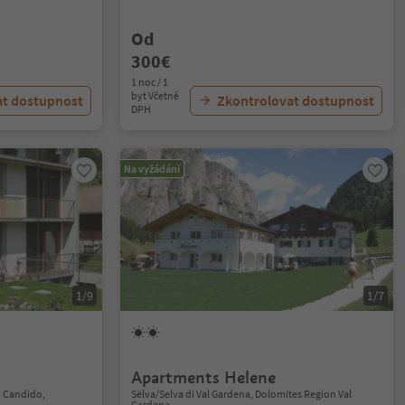
Od
300€
1 noc / 1
byt Včetně
at dostupnost
Zkontrolovat dostupnost
DPH
Na vyžádání
1/9
1/7
Apartments Helene
n Candido,
Sëlva/Selva di Val Gardena, Dolomites Region Val
Gardena