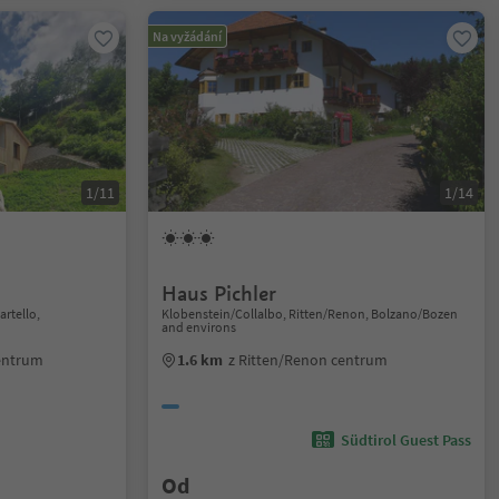
Na vyžádání
1/11
1/14
Haus Pichler
rtello,
Klobenstein/Collalbo, Ritten/Renon, Bolzano/Bozen
and environs
centrum
1.6 km
z Ritten/Renon centrum
Südtirol Guest Pass
Od