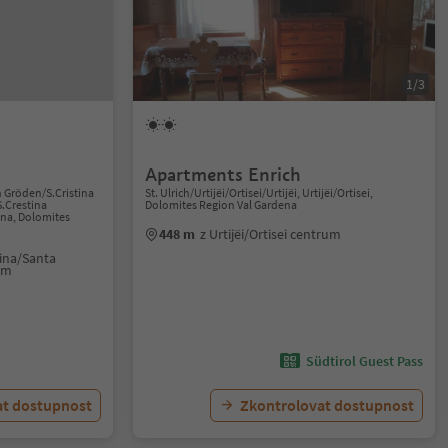
1/3
Apartments Enrich
n Gröden/S.Cristina
St. Ulrich/Urtijëi/Ortisei/Urtijëi, Urtijëi/Ortisei,
S.Crestina
Dolomites Region Val Gardena
ana, Dolomites
448 m
z Urtijëi/Ortisei centrum
ëina/Santa
um
Südtirol Guest Pass
at dostupnost
Zkontrolovat dostupnost