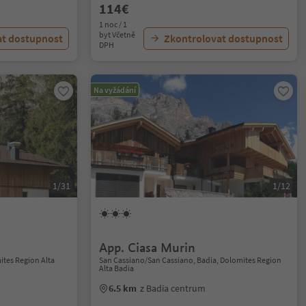
114€
1 noc / 1
byt Včetně
at dostupnost
Zkontrolovat dostupnost
DPH
Na vyžádání
1/31
1/12
App. Ciasa Murin
ites Region Alta
San Cassiano/San Cassiano, Badia, Dolomites Region
Alta Badia
6.5 km
z Badia centrum