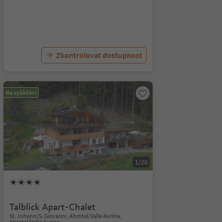
Zkontrolovat dostupnost
Na vyžádání
1/20
Talblick Apart-Chalet
St. Johann/S. Giovanni, Ahrntal/Valle Aurina,
Ahrntal/Valle Aurina