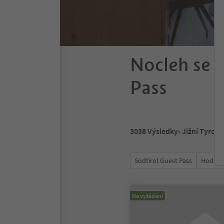
Nocleh se s
Pass
3038
Výsledky
- Jižní Tyrols
Südtirol Guest Pass
Hodnoc
Na vyžádání