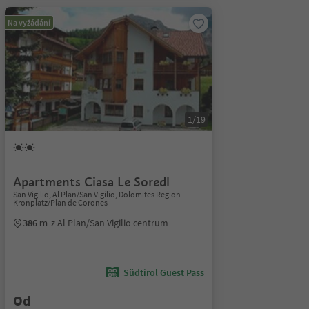
Na vyžádání
1/19
Apartments Ciasa Le Soredl
San Vigilio, Al Plan/San Vigilio, Dolomites Region
Kronplatz/Plan de Corones
386 m
z Al Plan/San Vigilio centrum
Südtirol Guest Pass
Od