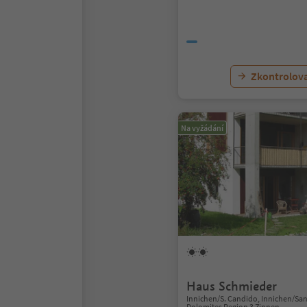
Zkontrolov
Na vyžádání
Haus Schmieder
Innichen/S. Candido, Innichen/Sa
Dolomites Region 3 Zinnen