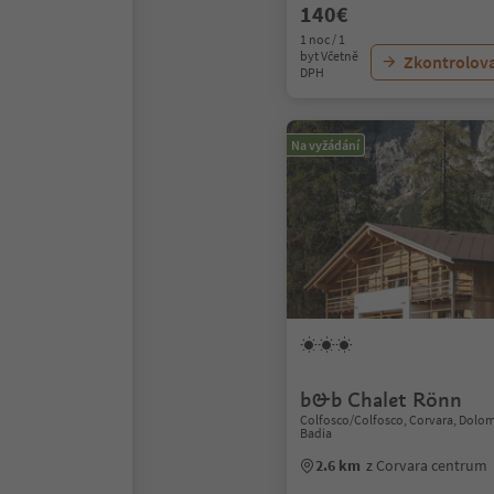
140€
1 noc / 1
byt Včetně
Zkontrolov
DPH
Na vyžádání
b&b Chalet Rönn
Colfosco/Colfosco, Corvara, Dolom
Badia
2.6 km
z Corvara centrum