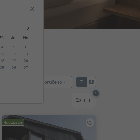
Pá
So
Ne
4
5
6
11
12
13
18
19
20
25
26
27
Doporučeno
Objednat:
1
Filtr
1 aktywny filtr
Na vyžádání