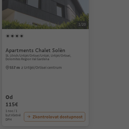
1/20
Apartments Chalet Solèn
St. Ulrich/Urtijëi/Ortisei/Urtijëi, Urtijëi/Ortisei,
Dolomites Region Val Gardena
557 m
z Urtijëi/Ortisei centrum
Od
115€
1 noc / 1
byt Včetně
Zkontrolovat dostupnost
DPH