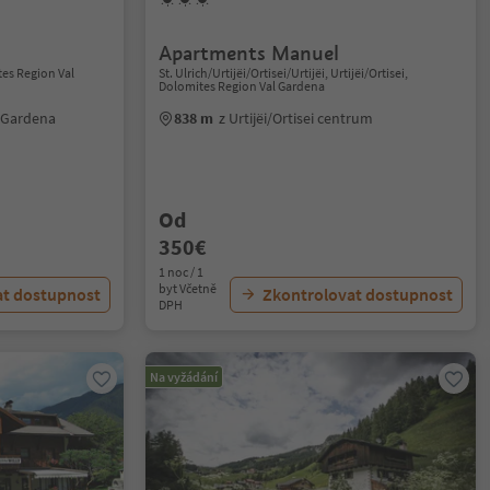
Apartments Manuel
tes Region Val
St. Ulrich/Urtijëi/Ortisei/Urtijëi, Urtijëi/Ortisei,
Dolomites Region Val Gardena
l Gardena
838 m
z Urtijëi/Ortisei centrum
Od
350€
1 noc / 1
byt Včetně
at dostupnost
Zkontrolovat dostupnost
DPH
Na vyžádání