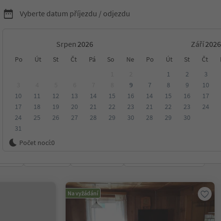
Vyberte datum příjezdu / odjezdu
Srpen
Září
nídaní s Südtirol Guest
Po
Út
St
Čt
Pá
So
Ne
Po
Út
St
Čt
1
2
1
2
3
3
4
5
6
7
8
9
7
8
9
10
10
11
12
13
14
15
16
14
15
16
17
17
18
19
20
21
22
23
21
22
23
24
24
25
26
27
28
29
30
28
29
30
31
ko
Počet nocí:
0
ení
Kategorie
Zpracovává
Udržitelné ubytování
Na vyžádání