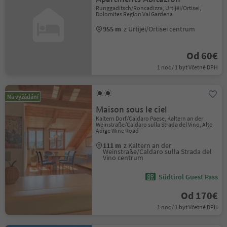
Runggaditsch/Roncadizza, Urtijëi/Ortisei,
Dolomites Region Val Gardena
955 m
z Urtijëi/Ortisei centrum
Od 60€
1 noc / 1 byt Včetně DPH
Na vyžádání
Maison sous le ciel
Kaltern Dorf/Caldaro Paese, Kaltern an der
Weinstraße/Caldaro sulla Strada del Vino, Alto
Adige Wine Road
111 m
z Kaltern an der
Weinstraße/Caldaro sulla Strada del
Vino centrum
Südtirol Guest Pass
Od 170€
1 noc / 1 byt Včetně DPH