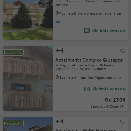
Brixen/Bressanone, Brixen/Bressanone and
environs
485 m
z Brixen/Bressanone centrum
Südtirol Guest Pass
Na vyžádání
Apartments Comploi Giuseppe
San Vigilio, Al Plan/San Vigilio, Dolomites
Region Kronplatz/Plan de Corones
153 m
z Al Plan/San Vigilio centrum
Südtirol Guest Pass
Od 130€
1 noc / 1 byt Včetně DPH
Na vyžádání
Apartments Hofer Hermann