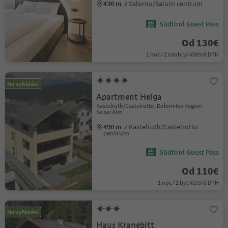
430 m
z Salorno/Salurn centrum
Südtirol Guest Pass
Od 130€
1 noc / 2 osob(y) Včetně DPH
Na vyžádání
Apartment Helga
Kastelruth/Castelrotto, Dolomites Region
Seiser Alm
490 m
z Kastelruth/Castelrotto
centrum
Südtirol Guest Pass
Od 110€
1 noc / 1 byt Včetně DPH
Na vyžádání
Haus Kranebitt