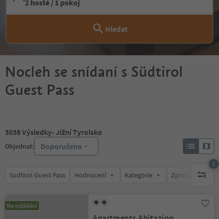
2 hosté / 1 pokoj
Hledat
Nocleh se snídaní s Südtirol
Guest Pass
3038
Výsledky
- Jižní Tyrolsko
Doporučeno
Objednat:
1
Südtirol Guest Pass
Hodnocení
Kategorie
Zpracovává
1 aktywn
Na vyžádání
Apartments Abitazion