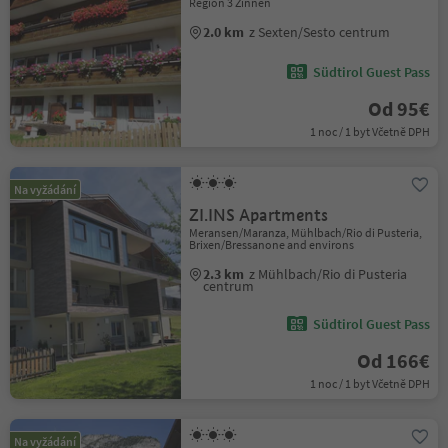
Region 3 Zinnen
2.0 km
z Sexten/Sesto centrum
Südtirol Guest Pass
Od 95€
1 noc / 1 byt Včetně DPH
Na vyžádání
ZI.INS Apartments
Meransen/Maranza, Mühlbach/Rio di Pusteria,
Brixen/Bressanone and environs
2.3 km
z Mühlbach/Rio di Pusteria
centrum
Südtirol Guest Pass
Od 166€
1 noc / 1 byt Včetně DPH
Na vyžádání