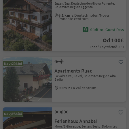
Eggen/Ega, Deutschnofen/Nova Ponente,
Dolomites Region Eggental
6.1 km
z Deutschnofen/Nova
Ponente centrum
Südtirol Guest Pass
Od 100€
1 noc / 1 byt Včetně DPH
Na vyžádání
Apartments Ruac
La Val/La Val, La Val, Dolomites Region Alta
Badia
39 m
z La Val centrum
Na vyžádání
Ferienhaus Annabel
Moos/S.Giuseppe, Sexten/Sesto, Dolomites