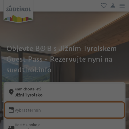
odk
oblíbené
uživatel
Objevte B&B s Jižním Tyrolskem
Guest Pass - Rezervujte nyní na
suedtirol.info
Kam chcete jet?
Jižní Tyrolsko
Vybrat termín
Hosté a pokoje