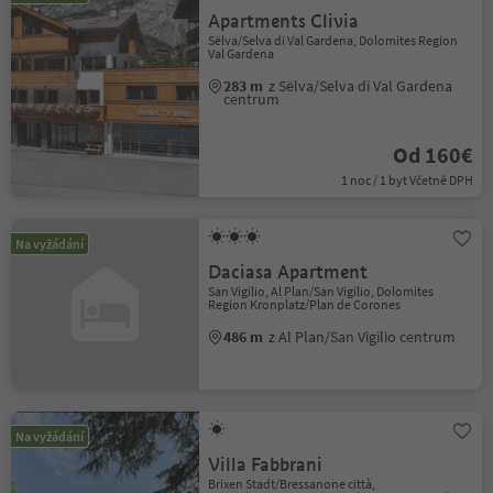
Apartments Clivia
Sëlva/Selva di Val Gardena, Dolomites Region
Val Gardena
283 m
z Sëlva/Selva di Val Gardena
centrum
Od 160€
1 noc / 1 byt Včetně DPH
Na vyžádání
Daciasa Apartment
San Vigilio, Al Plan/San Vigilio, Dolomites
Region Kronplatz/Plan de Corones
486 m
z Al Plan/San Vigilio centrum
Na vyžádání
Villa Fabbrani
Brixen Stadt/Bressanone città,