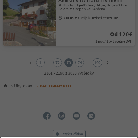
St. Ulrich/Urtijëi/Ortisei/Urtijëi, Urtijëi/Ortisei,
Dolomites Region Val Gardena
330 m
z Urtijëi/Ortisei centrum
Od 120€
1 noc / 1 byt Včetně DPH
1
2
...
...
1
72
73
74
102
3
4
2161 - 2190 z 3038 výsledky
5
6
Ubytování
B&B s Guest Pass
7
8
9
10
11
12
13
14
Jazyk: Čeština