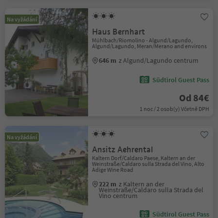
Na vyžádání
Haus Bernhart
Mühlbach/Riomolino - Algund/Lagundo,
Algund/Lagundo, Meran/Merano and environs
646 m
z Algund/Lagundo centrum
Südtirol Guest Pass
Od 84€
1 noc / 2 osob(y) Včetně DPH
Na vyžádání
Ansitz Aehrental
Kaltern Dorf/Caldaro Paese, Kaltern an der
Weinstraße/Caldaro sulla Strada del Vino, Alto
Adige Wine Road
222 m
z Kaltern an der
Weinstraße/Caldaro sulla Strada del
Vino centrum
Südtirol Guest Pass