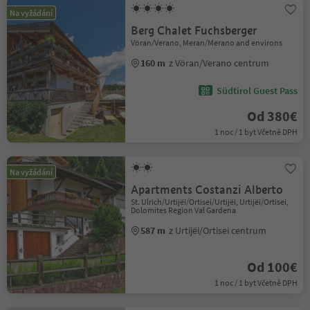
Na vyžádání
Berg Chalet Fuchsberger
Vöran/Verano, Meran/Merano and environs
160 m
z Vöran/Verano centrum
Südtirol Guest Pass
Od 380€
1 noc / 1 byt Včetně DPH
Na vyžádání
Apartments Costanzi Alberto
St. Ulrich/Urtijëi/Ortisei/Urtijëi, Urtijëi/Ortisei,
Dolomites Region Val Gardena
587 m
z Urtijëi/Ortisei centrum
Od 100€
1 noc / 1 byt Včetně DPH