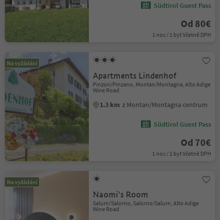
Südtirol Guest Pass
Od 80€
1 noc / 1 byt Včetně DPH
Na vyžádání
Apartments Lindenhof
Pinzon/Pinzano, Montan/Montagna, Alto Adige
Wine Road
1.3 km
z Montan/Montagna centrum
Südtirol Guest Pass
Od 70€
1 noc / 1 byt Včetně DPH
Na vyžádání
Naomi's Room
Salurn/Salorno, Salorno/Salurn, Alto Adige
Wine Road