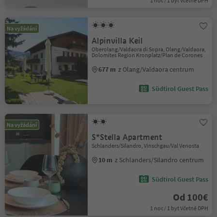
1 noc / 1 byt Včetně DPH
Na vyžádání
Alpinvilla Keil
Oberolang/Valdaora di Sopra, Olang/Valdaora,
Dolomites Region Kronplatz/Plan de Corones
677 m
z Olang/Valdaora centrum
Südtirol Guest Pass
Na vyžádání
S*Stella Apartment
Schlanders/Silandro, Vinschgau/Val Venosta
10 m
z Schlanders/Silandro centrum
Südtirol Guest Pass
Od 100€
1 noc / 1 byt Včetně DPH