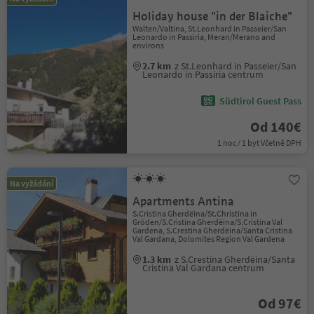
Holiday house "in der Blaiche"
Walten/Valtina, St.Leonhard in Passeier/San
Leonardo in Passiria, Meran/Merano and
environs
2.7 km
z St.Leonhard in Passeier/San
Leonardo in Passiria centrum
Südtirol Guest Pass
Od 140€
1 noc / 1 byt Včetně DPH
Na vyžádání
Apartments Antina
S.Cristina Gherdëina/St.Christina in
Gröden/S.Cristina Gherdëina/S.Cristina Val
Gardena, S.Crestina Gherdëina/Santa Cristina
Val Gardana, Dolomites Region Val Gardena
1.3 km
z S.Crestina Gherdëina/Santa
Cristina Val Gardana centrum
Od 97€