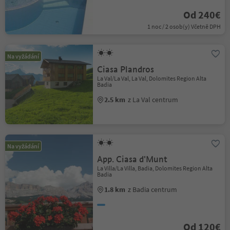
Od 240€
1 noc / 2 osob(y) Včetně DPH
Na vyžádání
Ciasa Plandros
La Val/La Val, La Val, Dolomites Region Alta
Badia
2.5 km
z La Val centrum
Na vyžádání
App. Ciasa d'Munt
La Villa/La Villa, Badia, Dolomites Region Alta
Badia
1.8 km
z Badia centrum
Od 120€