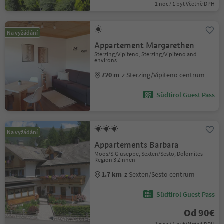
1 noc / 1 byt Včetně DPH
Na vyžádání
Appartement Margarethen
Sterzing/Vipiteno, Sterzing/Vipiteno and
environs
720 m
z Sterzing/Vipiteno centrum
Südtirol Guest Pass
Na vyžádání
Appartements Barbara
Moos/S.Giuseppe, Sexten/Sesto, Dolomites
Region 3 Zinnen
1.7 km
z Sexten/Sesto centrum
Südtirol Guest Pass
Od 90€