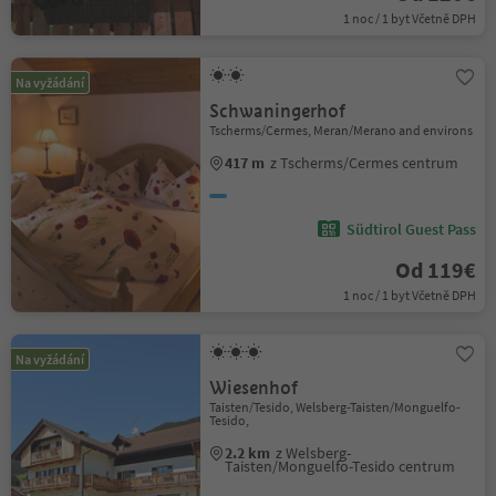
1 noc / 1 byt Včetně DPH
Na vyžádání
Schwaningerhof
Tscherms/Cermes, Meran/Merano and environs
417 m
z Tscherms/Cermes centrum
Südtirol Guest Pass
Od 119€
1 noc / 1 byt Včetně DPH
Na vyžádání
Wiesenhof
Taisten/Tesido, Welsberg-Taisten/Monguelfo-
Tesido,
2.2 km
z Welsberg-
Taisten/Monguelfo-Tesido centrum