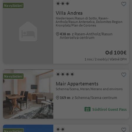
Na vyžádání
Villa Andrea
Niederrasen/Rasun di Sotto, Rasen-
Antholz/Rasun Anterselva, Dolomites Region
Kronplatz/Plan de Corones
438 m
z Rasen-Antholz/Rasun
Anterselva centrum
Od 100€
1 noc / 2 osob(y) Včetně DPH
Na vyžádání
Mair Appartements
Schenna/Scena, Meran/Merano and environs
169 m
z Schenna/Scena centrum
Südtirol Guest Pass
Na vyžádání