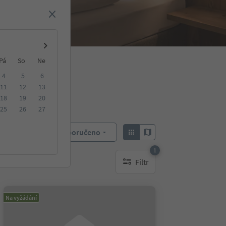
Pá
So
Ne
4
5
6
11
12
13
18
19
20
25
26
27
Doporučeno
Objednat:
1
Filtr
1 aktywny filtr
Na vyžádání