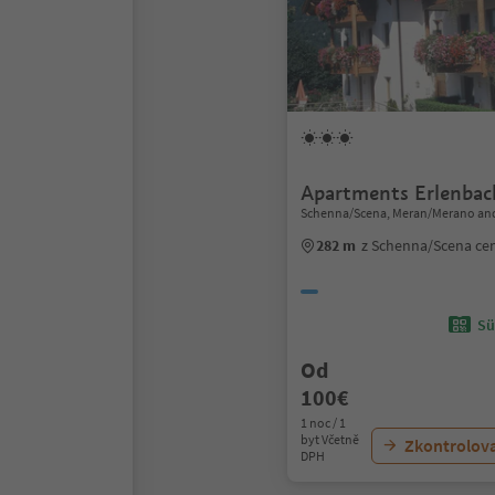
Apartments Erlenbac
Schenna/Scena, Meran/Merano and
282 m
z Schenna/Scena ce
Sü
Od
100€
1 noc / 1
byt Včetně
Zkontrolov
DPH