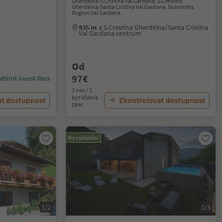
Gherdëina/S.Cristina Val Gardena, S.Crestina
Gherdëina/Santa Cristina Val Gardana, Dolomites
Region Val Gardena
835 m
z S.Crestina Gherdëina/Santa Cristina
Val Gardana centrum
Od
97€
dtirol Guest Pass
1 noc / 1
byt Včetně
at dostupnost
Zkontrolovat dostupnost
DPH
Na vyžádání
1/2
1/3