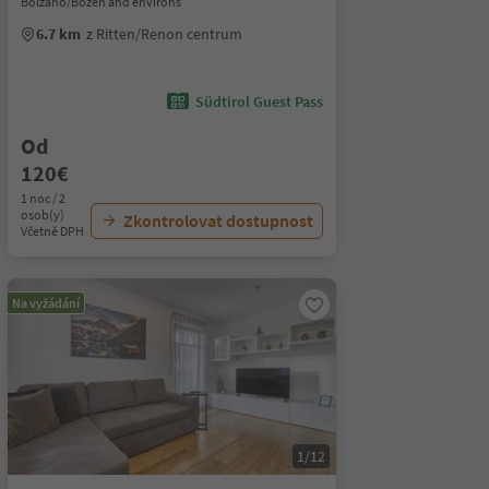
Bolzano/Bozen and environs
6.7 km
z Ritten/Renon centrum
Südtirol Guest Pass
Od
120€
1 noc / 2
osob(y)
Zkontrolovat dostupnost
Včetně DPH
Na vyžádání
1/12