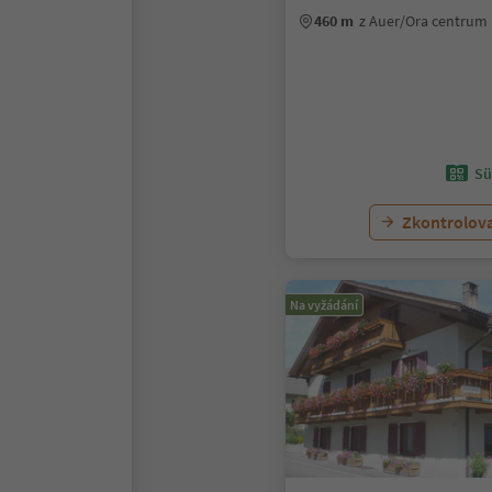
460 m
z Auer/Ora centrum
Sü
Zkontrolov
Na vyžádání