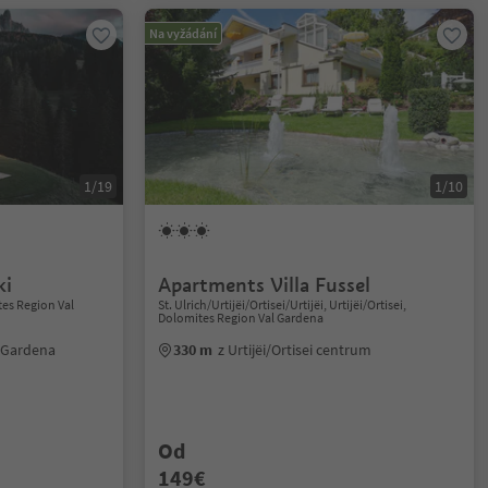
Na vyžádání
1/19
1/10
ki
Apartments Villa Fussel
tes Region Val
St. Ulrich/Urtijëi/Ortisei/Urtijëi, Urtijëi/Ortisei,
Dolomites Region Val Gardena
l Gardena
330 m
z Urtijëi/Ortisei centrum
Od
149€