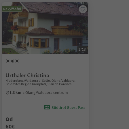
Na vyžádání
1/13
Urthaler Christina
Niederolang/Valdaora di Sotto, Olang/Valdaora,
Dolomites Region Kronplatz/Plan de Corones
1.6 km
z Olang/Valdaora centrum
Südtirol Guest Pass
Od
60€