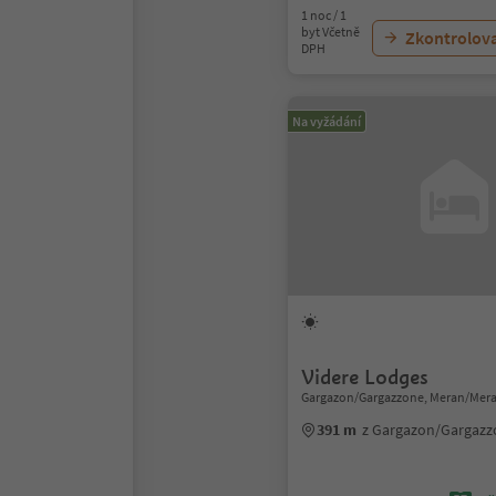
1 noc / 1
byt Včetně
Zkontrolov
DPH
Na vyžádání
Videre Lodges
Gargazon/Gargazzone, Meran/Mera
391 m
z Gargazon/Gargaz