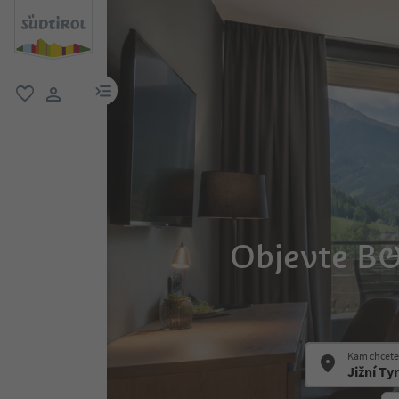
odkaz na menu
oblíbené
uživatelský odkaz
Objevte B&
Kam chcete 