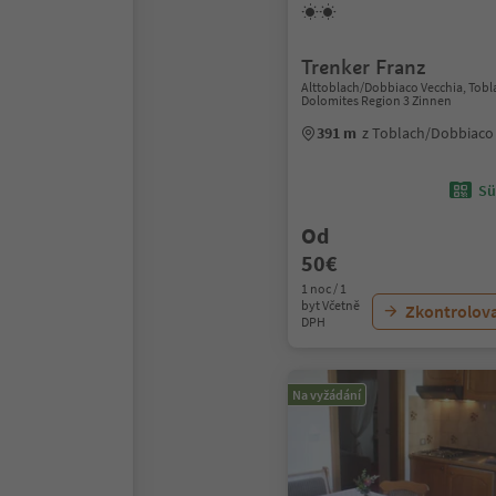
Trenker Franz
Alttoblach/Dobbiaco Vecchia, Tob
Dolomites Region 3 Zinnen
391 m
z Toblach/Dobbiaco
Sü
Od
50€
1 noc / 1
byt Včetně
Zkontrolov
DPH
Na vyžádání