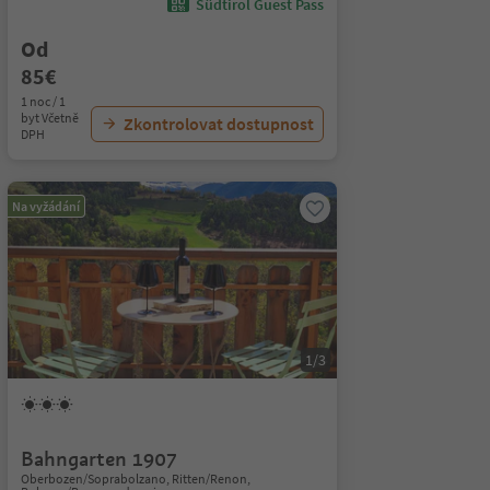
Südtirol Guest Pass
Od
85€
1 noc / 1
byt Včetně
Zkontrolovat dostupnost
DPH
Na vyžádání
1/3
Bahngarten 1907
Oberbozen/Soprabolzano, Ritten/Renon,