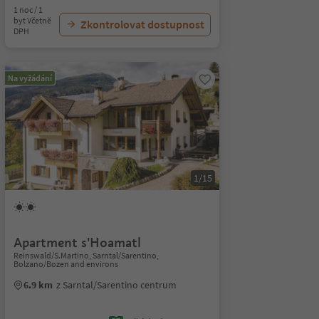
1 noc / 1
byt Včetně
Zkontrolovat dostupnost
DPH
Na vyžádání
1/15
Apartment s'Hoamatl
Reinswald/S.Martino, Sarntal/Sarentino,
Bolzano/Bozen and environs
6.9 km
z Sarntal/Sarentino centrum