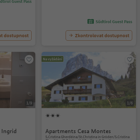
dtirol Guest Pass
Südtirol Guest Pass
at dostupnost
Zkontrolovat dostupnost
Na vyžádání
1/9
1/6
 Ingrid
Apartments Cesa Montes
S.Cristina Gherdëina/St.Christina in Gröden/S.Cristina