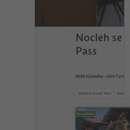
Nocleh se s
Pass
3038
Výsledky
- Jižní Tyrols
Südtirol Guest Pass
Hodnoc
Na vyžádání