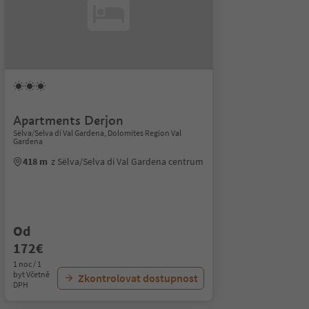
Apartments Derjon
Sëlva/Selva di Val Gardena, Dolomites Region Val
Gardena
418 m
z Sëlva/Selva di Val Gardena centrum
Od
172€
1 noc / 1
byt Včetně
Zkontrolovat dostupnost
DPH