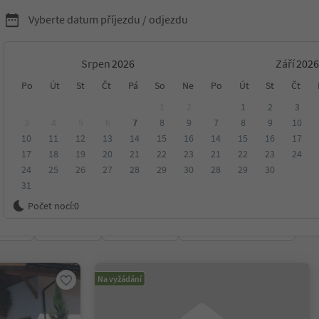
Vyberte datum příjezdu / odjezdu
Srpen
Září
nídaní s Südtirol Guest
Po
Út
St
Čt
Pá
So
Ne
Po
Út
St
Čt
1
2
1
2
3
3
4
5
6
7
8
9
7
8
9
10
10
11
12
13
14
15
16
14
15
16
17
17
18
19
20
21
22
23
21
22
23
24
24
25
26
27
28
29
30
28
29
30
31
ko
Počet nocí:
0
ení
Kategorie
Zpracovává
Udržitelné ubytování
Na vyžádání