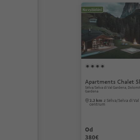
Na vyžádání
Apartments Chalet S
Sëlva/Selva di Val Gardena, Dolomi
Gardena
2.2 km
z Sëlva/Selva di Va
centrum
Od
380€