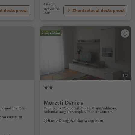
1 noc / 1
byt Včetně
at dostupnost
Zkontrolovat dostupnost
DPH
Na vyžádání
1/2
Moretti Daniela
no and environs
Mitterolang/Valdaora di Mezzo, Olang/Valdaora,
Dolomites Region Kronplatz/Plan de Corones
zone centrum
9 m
z Olang/Valdaora centrum