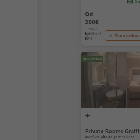
Sü
Od
200€
1 noc / 1
byt Včetně
Zkontrolov
DPH
Na vyžádání
Private Rooms Graiff
Auer/Ora, Alto Adige Wine Road