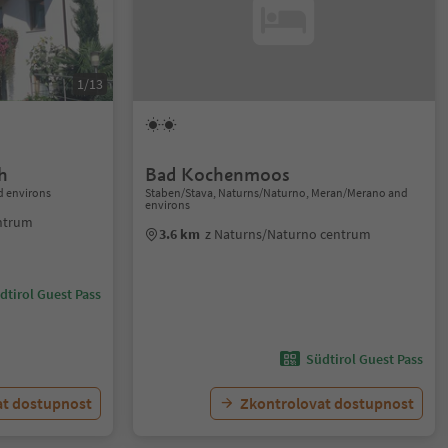
1/13
h
Bad Kochenmoos
 environs
Staben/Stava, Naturns/Naturno, Meran/Merano and
environs
ntrum
3.6 km
z Naturns/Naturno centrum
dtirol Guest Pass
Südtirol Guest Pass
at dostupnost
Zkontrolovat dostupnost