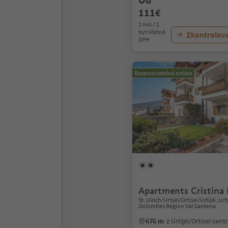
111€
1 noc / 1
byt Včetně
Zkontrolov
DPH
Rezervovatelné online
Apartments Cristina 
St. Ulrich/Urtijëi/Ortisei/Urtijëi, Urti
Dolomites Region Val Gardena
676 m
z Urtijëi/Ortisei cen