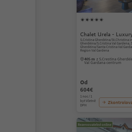
Chalet Urela - Luxu
S.Cristina Gherdëina/St.Christina i
Gherdëina/S.Cristina Val Gardena, 
Gherdëina/Santa Cristina Val Gard
Region Val Gardena
405 m
z S.Crestina Gherdëi
Val Gardana centrum
Od
604€
1 noc / 1
byt Včetně
Zkontrolov
DPH
Rezervovatelné online