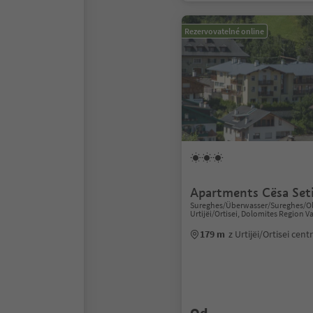
Rezervovatelné online
Apartments Cësa Seti
Sureghes/Überwasser/Sureghes/Olt
Urtijëi/Ortisei, Dolomites Region V
179 m
z Urtijëi/Ortisei cen
Od