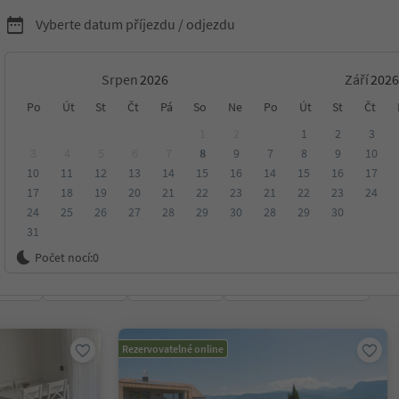
Vyberte datum příjezdu / odjezdu
Srpen
Září
nídaní s Südtirol Guest
Po
Út
St
Čt
Pá
So
Ne
Po
Út
St
Čt
1
2
1
2
3
3
4
5
6
7
8
9
7
8
9
10
10
11
12
13
14
15
16
14
15
16
17
17
18
19
20
21
22
23
21
22
23
24
24
25
26
27
28
29
30
28
29
30
31
ko
Počet nocí:
0
ení
Kategorie
Zpracovává
Udržitelné ubytování
Rezervovatelné online