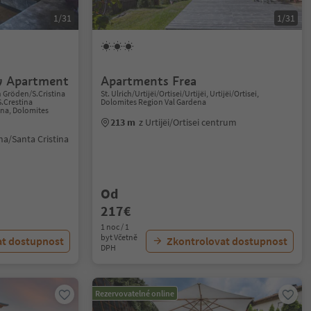
1/31
1/31
ry Apartment
Apartments Frea
n Gröden/S.Cristina
St. Ulrich/Urtijëi/Ortisei/Urtijëi, Urtijëi/Ortisei,
S.Crestina
Dolomites Region Val Gardena
ana, Dolomites
213 m
z Urtijëi/Ortisei centrum
na/Santa Cristina
Od
217€
1 noc / 1
byt Včetně
at dostupnost
Zkontrolovat dostupnost
DPH
Rezervovatelné online