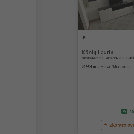
König Laurin
Meran/Merano, Meran/Merano and
954 m
z Meran/Merano ce
Sü
Zkontrolov