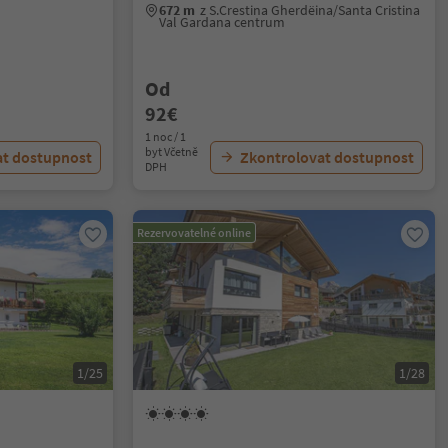
672 m
z S.Crestina Gherdëina/Santa Cristina
Val Gardana centrum
Od
92€
1 noc / 1
byt Včetně
at dostupnost
Zkontrolovat dostupnost
DPH
Rezervovatelné online
1/25
1/28