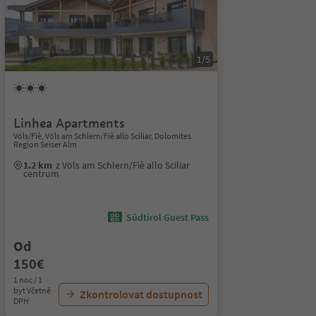
1/5
Linhea Apartments
Völs/Fiè, Völs am Schlern/Fiè allo Sciliar, Dolomites
Region Seiser Alm
1.2 km
z Völs am Schlern/Fiè allo Sciliar
centrum
Südtirol Guest Pass
Od
150€
1 noc / 1
byt Včetně
Zkontrolovat dostupnost
DPH