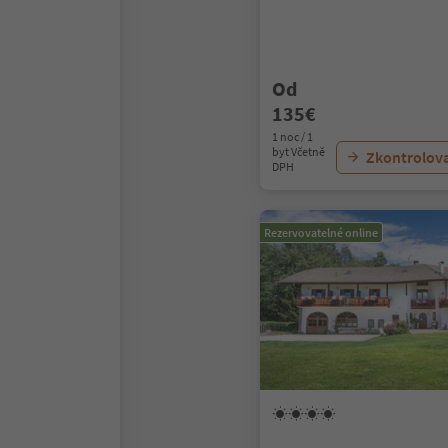
Od
135€
1 noc / 1
byt Včetně
Zkontrolov
DPH
Rezervovatelné online