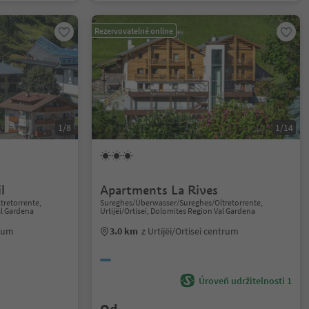
Rezervovatelné online
1/8
1/14
l
Apartments La Rives
retorrente,
Sureghes/Überwasser/Sureghes/Oltretorrente,
al Gardena
Urtijëi/Ortisei, Dolomites Region Val Gardena
trum
3.0 km
z Urtijëi/Ortisei centrum
Úroveň udržitelnosti 1
Od