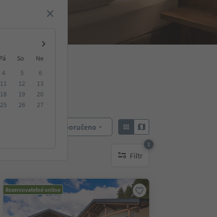
Pá
So
Ne
4
5
6
11
12
13
18
19
20
25
26
27
Doporučeno
Objednat:
1
Filtr
1 aktywny filtr
Rezervovatelné online