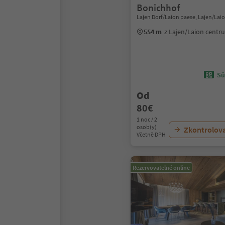
Bonichhof
Lajen Dorf/Laion paese, Lajen/Laio
554 m
z Lajen/Laion centr
Sü
Od
80€
1 noc / 2
osob(y)
Zkontrolov
Včetně DPH
Rezervovatelné online