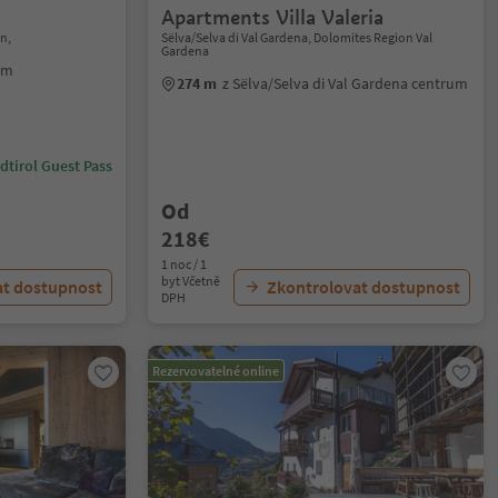
Apartments Villa Valeria
n,
Sëlva/Selva di Val Gardena, Dolomites Region Val
Gardena
um
274 m
z Sëlva/Selva di Val Gardena centrum
dtirol Guest Pass
Od
218€
1 noc / 1
byt Včetně
at dostupnost
Zkontrolovat dostupnost
DPH
Rezervovatelné online