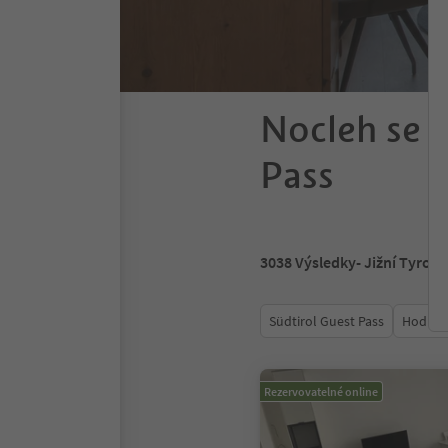
Nocleh se s
Pass
3038
Výsledky
- Jižní Tyrols
Südtirol Guest Pass
Hodnoc
Rezervovatelné online