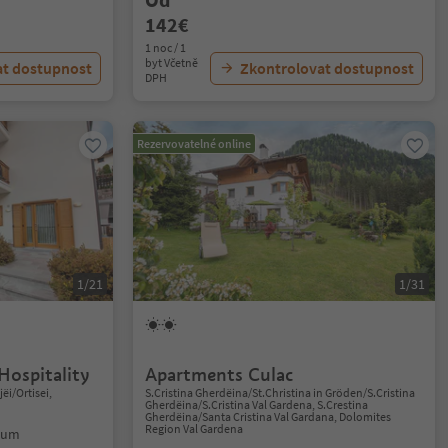
142€
1 noc / 1
byt Včetně
at dostupnost
Zkontrolovat dostupnost
DPH
Rezervovatelné online
1/21
1/31
Hospitality
Apartments Culac
jëi/Ortisei,
S.Cristina Gherdëina/St.Christina in Gröden/S.Cristina
Gherdëina/S.Cristina Val Gardena, S.Crestina
Gherdëina/Santa Cristina Val Gardana, Dolomites
Region Val Gardena
trum