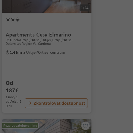
1/24
Apartments Cësa Elmarino
St. Ulrich/Urtijëi/Ortisei/Urtijëi, Urtijëi/Ortisei,
Dolomites Region Val Gardena
1.4 km
z Urtijëi/Ortisei centrum
Od
187€
1 noc / 1
byt Včetně
Zkontrolovat dostupnost
DPH
Rezervovatelné online