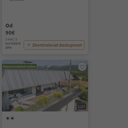
Od
90€
1 noc / 1
byt Včetně
Zkontrolovat dostupnost
DPH
Rezervovatelné online
1/27