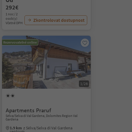
292€
1 noc / 2
osob(y)
Zkontrolovat dostupnost
Včetně DPH
Rezervovatelné online
1/28
Apartments Praruf
Sëlva/Selva di Val Gardena, Dolomites Region Val
Gardena
1.9 km
z Sëlva/Selva di Val Gardena
centrum