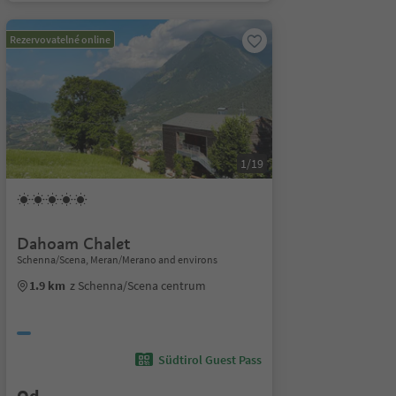
Rezervovatelné online
1/19
Dahoam Chalet
Schenna/Scena, Meran/Merano and environs
1.9 km
z Schenna/Scena centrum
Südtirol Guest Pass
Od