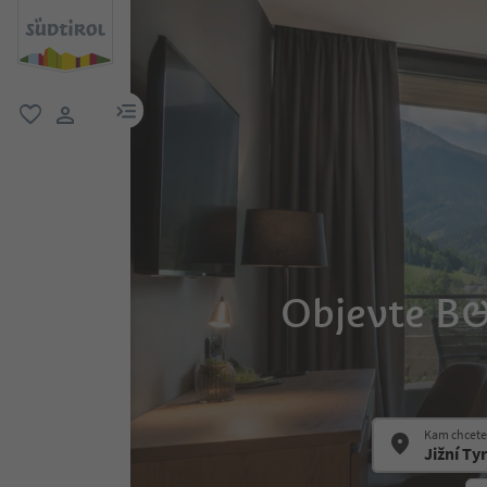
odkaz na menu
oblíbené
uživatelský odkaz
Objevte B&
Kam chcete 