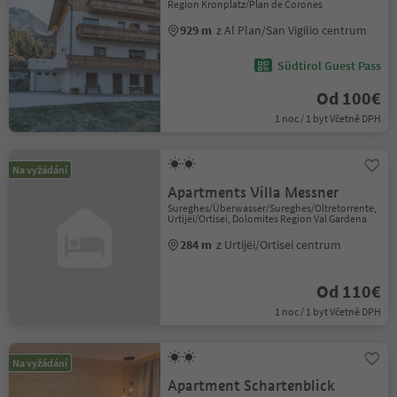
Region Kronplatz/Plan de Corones
929 m
z Al Plan/San Vigilio centrum
Südtirol Guest Pass
Od 100€
1 noc / 1 byt Včetně DPH
Na vyžádání
Apartments Villa Messner
Sureghes/Überwasser/Sureghes/Oltretorrente,
Urtijëi/Ortisei, Dolomites Region Val Gardena
284 m
z Urtijëi/Ortisei centrum
Od 110€
1 noc / 1 byt Včetně DPH
Na vyžádání
Apartment Schartenblick