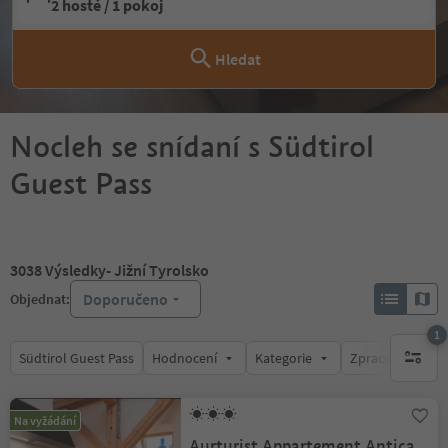
2 hosté / 1 pokoj
Hledat
Nocleh se snídaní s Südtirol
Guest Pass
3038
Výsledky
- Jižní Tyrolsko
Doporučeno
Objednat:
1
Südtirol Guest Pass
Hodnocení
Kategorie
Zpracovává
1 aktywn
Na vyžádání
Aurturist Appartement Antica