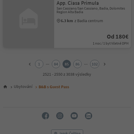
App. Ciasa Primula
San Cassiano/San Cassiano, Badia, Dolomites
Region Alta Badia
6.3 km
z Badia centrum
Od 180€
1 noc / 1 byt Včetně DPH
1
2
...
...
1
84
85
86
102
3
4
2521 - 2550 z 3038 výsledky
5
6
Ubytování
B&B s Guest Pass
7
8
9
10
11
12
13
14
Jazyk: Čeština