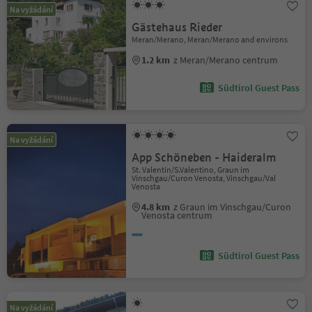
Na vyžádání
Gästehaus Rieder
Meran/Merano, Meran/Merano and environs
1.2 km
z Meran/Merano centrum
Südtirol Guest Pass
Na vyžádání
App Schöneben - Haideralm
St. Valentin/S.Valentino, Graun im
Vinschgau/Curon Venosta, Vinschgau/Val
Venosta
4.8 km
z Graun im Vinschgau/Curon
Venosta centrum
Südtirol Guest Pass
Na vyžádání