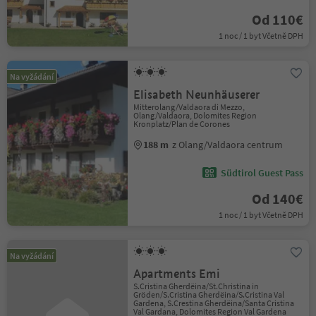
Od 110€
1 noc / 1 byt Včetně DPH
Na vyžádání
Elisabeth Neunhäuserer
Mitterolang/Valdaora di Mezzo,
Olang/Valdaora, Dolomites Region
Kronplatz/Plan de Corones
188 m
z Olang/Valdaora centrum
Südtirol Guest Pass
Od 140€
1 noc / 1 byt Včetně DPH
Na vyžádání
Apartments Emi
S.Cristina Gherdëina/St.Christina in
Gröden/S.Cristina Gherdëina/S.Cristina Val
Gardena, S.Crestina Gherdëina/Santa Cristina
Val Gardana, Dolomites Region Val Gardena