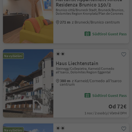
Residenza Brunico 150/2
Brunico città/Bruneck Stadt, Bruneck/Brunico,
Dolomites Region Kronplatz/Plan de Corones
271 m
z Bruneck/Brunico centrum
Südtirol Guest Pass
Na vyžádání
Haus Liechtenstain
Steinegg/Collepietra, Karneid/Cornedo
all'Isarco, Dolomites Region Eggental
380 m
z Karneid/Cornedo all'Isarco
centrum
Südtirol Guest Pass
Od 72€
1 noc / 2 osob(y) Včetně DPH
Na vyžádání