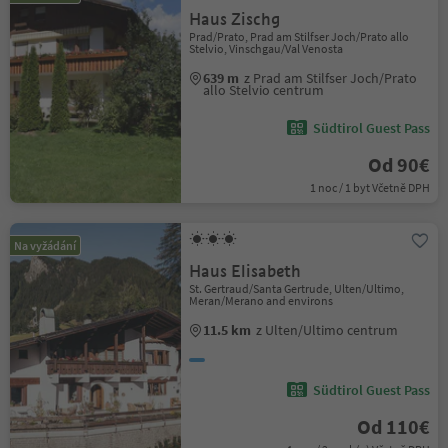
Haus Zischg
Prad/Prato, Prad am Stilfser Joch/Prato allo
Stelvio, Vinschgau/Val Venosta
639 m
z Prad am Stilfser Joch/Prato
allo Stelvio centrum
Südtirol Guest Pass
Od 90€
1 noc / 1 byt Včetně DPH
Na vyžádání
Haus Elisabeth
St. Gertraud/Santa Gertrude, Ulten/Ultimo,
Meran/Merano and environs
11.5 km
z Ulten/Ultimo centrum
Südtirol Guest Pass
Od 110€