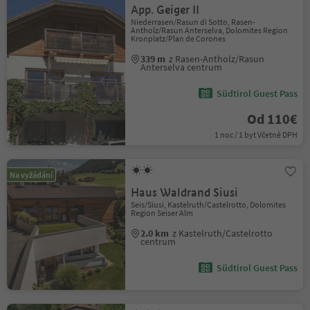
App. Geiger II
Niederrasen/Rasun di Sotto, Rasen-
Antholz/Rasun Anterselva, Dolomites Region
Kronplatz/Plan de Corones
339 m
z Rasen-Antholz/Rasun
Anterselva centrum
Südtirol Guest Pass
Od 110€
1 noc / 1 byt Včetně DPH
Na vyžádání
Haus Waldrand Siusi
Seis/Siusi, Kastelruth/Castelrotto, Dolomites
Region Seiser Alm
2.0 km
z Kastelruth/Castelrotto
centrum
Südtirol Guest Pass