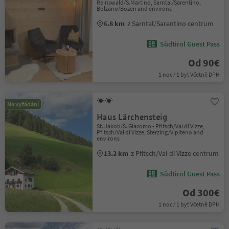
Reinswald/S.Martino, Sarntal/Sarentino,
Bolzano/Bozen and environs
6.8 km
z Sarntal/Sarentino centrum
Südtirol Guest Pass
Od 90€
1 noc / 1 byt Včetně DPH
Na vyžádání
Haus Lärchensteig
St. Jakob/S. Giacomo - Pfitsch/Val di Vizze,
Pfitsch/Val di Vizze, Sterzing/Vipiteno and
environs
13.2 km
z Pfitsch/Val di Vizze centrum
Südtirol Guest Pass
Od 300€
1 noc / 1 byt Včetně DPH