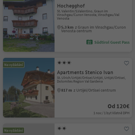
Hochegghof
St. Valentin/S.Valentino, Graun im
Vinschgau/Curon Venosta, Vinschgau/Val
Venosta
5.3 km
z Graun im Vinschgau/Curon
Venosta centrum
Südtirol Guest Pass
Na vyžádání
Apartments Stenico Ivan
St. Ulrich/Urtijëi/Ortisei/Urtijëi, Urtijëi/Ortisei,
Dolomites Region Val Gardena
817 m
z Urtijëi/Ortisei centrum
Od 120€
1 noc / 1 byt Včetně DPH
Na vyžádání