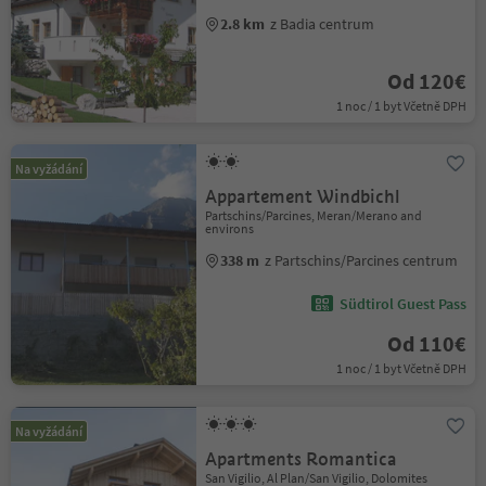
2.8 km
z Badia centrum
Od 120€
1 noc / 1 byt Včetně DPH
Na vyžádání
Appartement Windbichl
Partschins/Parcines, Meran/Merano and
environs
338 m
z Partschins/Parcines centrum
Südtirol Guest Pass
Od 110€
1 noc / 1 byt Včetně DPH
Na vyžádání
Apartments Romantica
San Vigilio, Al Plan/San Vigilio, Dolomites