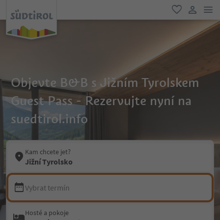
odk
oblíbené
uživatel
Objevte B&B s Jižním Tyrolskem
Guest Pass - Rezervujte nyní na
suedtirol.info
Kam chcete jet?
Jižní Tyrolsko
Vybrat termín
Hosté a pokoje