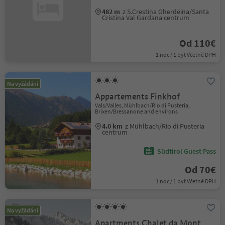
482 m
z S.Crestina Gherdëina/Santa
Cristina Val Gardana centrum
Od 110€
1 noc / 1 byt Včetně DPH
Na vyžádání
Appartements Finkhof
Vals/Valles, Mühlbach/Rio di Pusteria,
Brixen/Bressanone and environs
4.0 km
z Mühlbach/Rio di Pusteria
centrum
Südtirol Guest Pass
Od 70€
1 noc / 1 byt Včetně DPH
Na vyžádání
Apartments Chalet da Mont