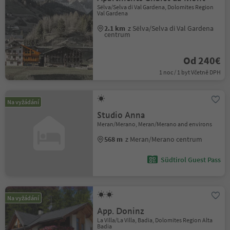
Sëlva/Selva di Val Gardena, Dolomites Region
Val Gardena
2.1 km
z Sëlva/Selva di Val Gardena
centrum
Od 240€
1 noc / 1 byt Včetně DPH
Na vyžádání
Studio Anna
Meran/Merano, Meran/Merano and environs
568 m
z Meran/Merano centrum
Südtirol Guest Pass
Na vyžádání
App. Doninz
La Villa/La Villa, Badia, Dolomites Region Alta
Badia