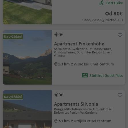
Bett+Bike
Od 80€
1 noc / 2 osob(y) Včetně DPH
Na vyžádání
Apartment Finkenhöhe
St. Valentin/S.Valentino - Villnöss/Funes,
Villnöss/Funes, Dolomites Region Lüsen
Villnöss
1.3 km
z Villnöss/Funes centrum
Südtirol Guest Pass
Na vyžádání
Apartments Silvonia
Runggaditsch/Roncadizza, Urtijëi/Ortisei,
Dolomites Region Val Gardena
2.1 km
z Urtijëi/Ortisei centrum