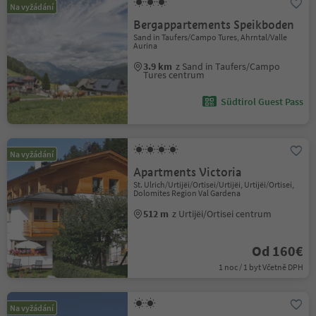
Na vyžádání
Bergappartements Speikboden
Sand in Taufers/Campo Tures, Ahrntal/Valle
Aurina
3.9 km
z Sand in Taufers/Campo
Tures centrum
Südtirol Guest Pass
Na vyžádání
Apartments Victoria
St. Ulrich/Urtijëi/Ortisei/Urtijëi, Urtijëi/Ortisei,
Dolomites Region Val Gardena
512 m
z Urtijëi/Ortisei centrum
Od 160€
1 noc / 1 byt Včetně DPH
Na vyžádání