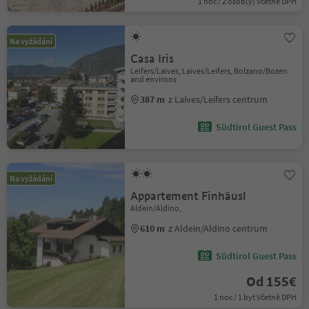
1 noc / 2 osob(y) Včetně DPH
Na vyžádání
Casa Iris
Leifers/Laives, Laives/Leifers, Bolzano/Bozen
and environs
387 m
z Laives/Leifers centrum
Südtirol Guest Pass
Na vyžádání
Appartement Finhäusl
Aldein/Aldino,
610 m
z Aldein/Aldino centrum
Südtirol Guest Pass
Od 155€
1 noc / 1 byt Včetně DPH