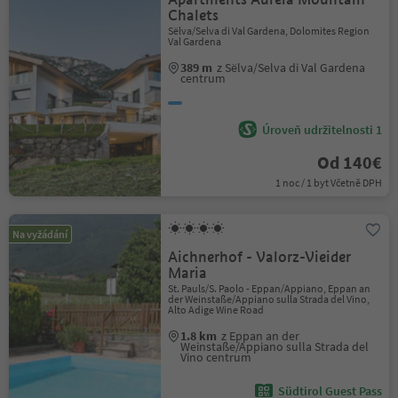
Chalets
Sëlva/Selva di Val Gardena, Dolomites Region
Val Gardena
389 m
z Sëlva/Selva di Val Gardena
centrum
Úroveň udržitelnosti 1
Od 140€
1 noc / 1 byt Včetně DPH
Na vyžádání
Aichnerhof - Valorz-Vieider
Maria
St. Pauls/S. Paolo - Eppan/Appiano, Eppan an
der Weinstaße/Appiano sulla Strada del Vino,
Alto Adige Wine Road
1.8 km
z Eppan an der
Weinstaße/Appiano sulla Strada del
Vino centrum
Südtirol Guest Pass