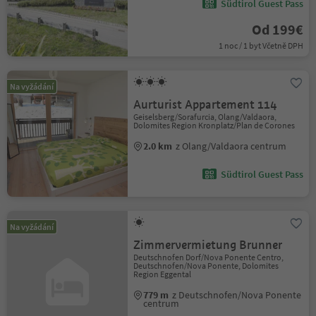
Südtirol Guest Pass
Od 199€
1 noc / 1 byt Včetně DPH
Na vyžádání
Aurturist Appartement 114
Geiselsberg/Sorafurcia, Olang/Valdaora,
Dolomites Region Kronplatz/Plan de Corones
2.0 km
z Olang/Valdaora centrum
Südtirol Guest Pass
Na vyžádání
Zimmervermietung Brunner
Deutschnofen Dorf/Nova Ponente Centro,
Deutschnofen/Nova Ponente, Dolomites
Region Eggental
779 m
z Deutschnofen/Nova Ponente
centrum