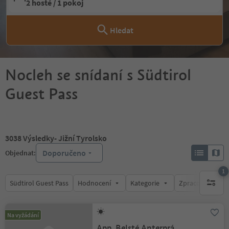
2 hosté / 1 pokoj
Hledat
Nocleh se snídaní s Südtirol
Guest Pass
3038
Výsledky
- Jižní Tyrolsko
Doporučeno
Objednat:
1
Südtirol Guest Pass
Hodnocení
Kategorie
Zpracovává
1 aktywn
Na vyžádání
App. Belsté Anterprá