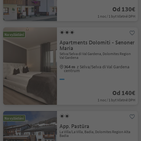
Od 130€
1 noc / 1 byt Včetně DPH
Na vyžádání
Apartments Dolomiti - Senoner
Maria
Sëlva/Selva di Val Gardena, Dolomites Region
Val Gardena
364 m
z Sëlva/Selva di Val Gardena
centrum
Od 140€
1 noc / 1 byt Včetně DPH
Na vyžádání
App. Pastüra
La Villa/La Villa, Badia, Dolomites Region Alta
Badia