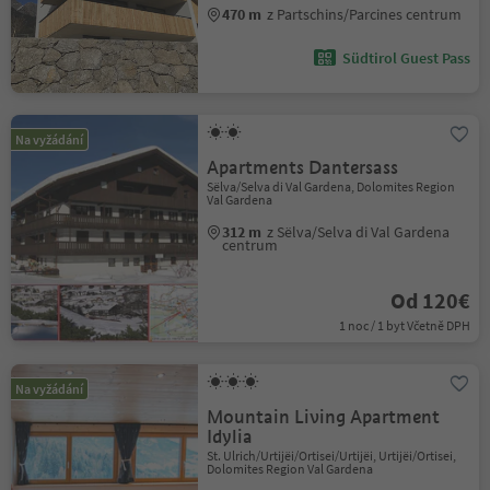
470 m
z Partschins/Parcines centrum
Südtirol Guest Pass
Na vyžádání
Apartments Dantersass
Sëlva/Selva di Val Gardena, Dolomites Region
Val Gardena
312 m
z Sëlva/Selva di Val Gardena
centrum
Od 120€
1 noc / 1 byt Včetně DPH
Na vyžádání
Mountain Living Apartment
Idylia
St. Ulrich/Urtijëi/Ortisei/Urtijëi, Urtijëi/Ortisei,
Dolomites Region Val Gardena