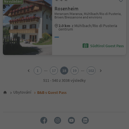
Na vyžádání
Rosenheim
Meransen/Maranza, Mühlbach/Rio di Pusteria,
Brixen/Bressanone and environs
2.0 km
z Mühlbach/Rio di Pusteria
centrum
Südtirol Guest Pass
1
2
...
...
1
17
18
19
102
3
4
511 - 540 z 3038 výsledky
5
6
Ubytování
B&B s Guest Pass
7
8
9
10
11
12