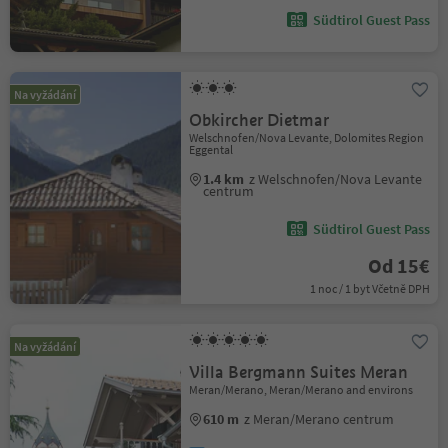
Südtirol Guest Pass
Na vyžádání
Obkircher Dietmar
Welschnofen/Nova Levante, Dolomites Region
Eggental
1.4 km
z Welschnofen/Nova Levante
centrum
Südtirol Guest Pass
Od 15€
1 noc / 1 byt Včetně DPH
Na vyžádání
Villa Bergmann Suites Meran
Meran/Merano, Meran/Merano and environs
610 m
z Meran/Merano centrum