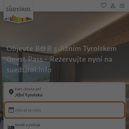
odk
oblíbené
uživatel
Objevte B&B s Jižním Tyrolskem
Guest Pass - Rezervujte nyní na
suedtirol.info
Kam chcete jet?
Jižní Tyrolsko
Vybrat termín
Hosté a pokoje