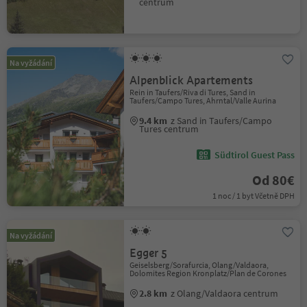
centrum
Na vyžádání
Alpenblick Apartements
Rein in Taufers/Riva di Tures, Sand in
Taufers/Campo Tures, Ahrntal/Valle Aurina
9.4 km
z Sand in Taufers/Campo
Tures centrum
Südtirol Guest Pass
Od 80€
1 noc / 1 byt Včetně DPH
Na vyžádání
Egger 5
Geiselsberg/Sorafurcia, Olang/Valdaora,
Dolomites Region Kronplatz/Plan de Corones
2.8 km
z Olang/Valdaora centrum