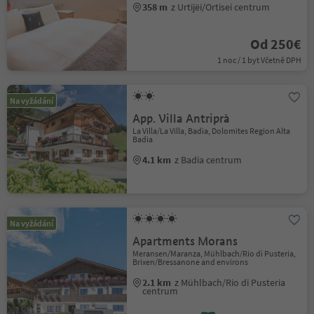
358 m
z Urtijëi/Ortisei centrum
Od 250€
1 noc / 1 byt Včetně DPH
Na vyžádání
App. Villa Antriprà
La Villa/La Villa, Badia, Dolomites Region Alta
Badia
4.1 km
z Badia centrum
Na vyžádání
Apartments Morans
Meransen/Maranza, Mühlbach/Rio di Pusteria,
Brixen/Bressanone and environs
2.1 km
z Mühlbach/Rio di Pusteria
centrum