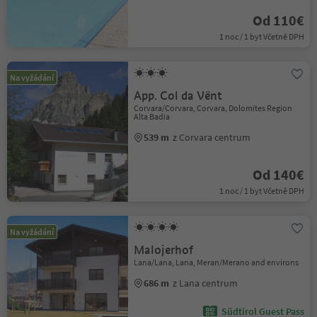
Od 110€
1 noc / 1 byt Včetně DPH
Na vyžádání
App. Col da Vënt
Corvara/Corvara, Corvara, Dolomites Region
Alta Badia
539 m
z Corvara centrum
Od 140€
1 noc / 1 byt Včetně DPH
Na vyžádání
Malojerhof
Lana/Lana, Lana, Meran/Merano and environs
686 m
z Lana centrum
Südtirol Guest Pass