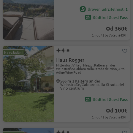
Úroveň udržitelnosti 1
Südtirol Guest Pass
Od 360€
1 noc / 1 byt Včetně DPH
Na vyžádání
Haus Rogger
Mitterdorf/Villa di Mezzo, Kaltern an der
Weinstraße/Caldaro sulla Strada del Vino, Alto
Adige Wine Road
566 m
z Kaltern an der
Weinstraße/Caldaro sulla Strada del
Vino centrum
Südtirol Guest Pass
Od 100€
1 noc / 1 byt Včetně DPH