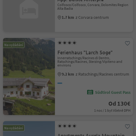
Colfosco/Colfosco, Corvara, Dolomites Region
Alta Badia
1.7 km
z Corvara centrum
Na vyžádání
Ferienhaus "Larch Soge"
Innerratschings/Racines di Dentro,
Ratschings/Racines, Sterzing/Vipiteno and
environs
9.2 km
z Ratschings/Racines centrum
Südtirol Guest Pass
Od 130€
1 noc / 1 byt Včetně DPH
Na vyžádání
Apartments Aurela Mountain