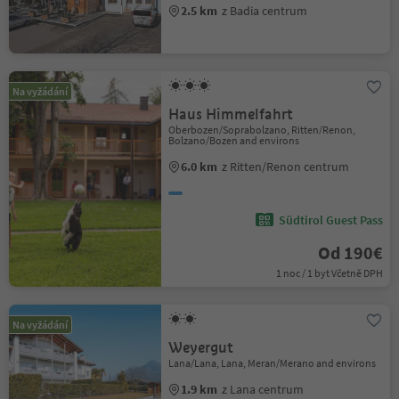
2.5 km
z Badia centrum
Na vyžádání
Haus Himmelfahrt
Oberbozen/Soprabolzano, Ritten/Renon,
Bolzano/Bozen and environs
6.0 km
z Ritten/Renon centrum
Südtirol Guest Pass
Od 190€
1 noc / 1 byt Včetně DPH
Na vyžádání
Weyergut
Lana/Lana, Lana, Meran/Merano and environs
1.9 km
z Lana centrum