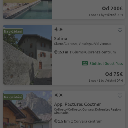
Od 200€
1 noc / 1 byt Včetně DPH
Na vyžádání
Salina
Glurns/Glorenza, Vinschgau/Val Venosta
153 m
z Glurns/Glorenza centrum
Südtirol Guest Pass
Od 75€
1 noc / 1 byt Včetně DPH
Na vyžádání
App. Pastüres Costner
Colfosco/Colfosco, Corvara, Dolomites Region
Alta Badia
1.5 km
z Corvara centrum