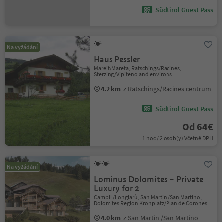
Südtirol Guest Pass
Na vyžádání
Haus Pessler
Mareit/Mareta, Ratschings/Racines,
Sterzing/Vipiteno and environs
4.2 km
z Ratschings/Racines centrum
Südtirol Guest Pass
Od 64€
1 noc / 2 osob(y) Včetně DPH
Na vyžádání
Lominus Dolomites – Private
Luxury for 2
Campill/Longiarù, San Martin /San Martino,
Dolomites Region Kronplatz/Plan de Corones
4.0 km
z San Martin /San Martino