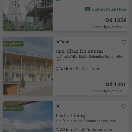
Südtirol Guest Pass
Od 135€
1 noc / 1 byt Včetně DPH
Na vyžádání
App. Ciasa Dolomites
La Villa/La Villa, Badia, Dolomites Region Alta
Badia
3.1 km
z Badia centrum
Od 130€
1 noc / 1 byt Včetně DPH
Na vyžádání
LeVita Living
Tirol/Tirolo, Meran/Merano and environs
2.1 km
z Tirol/Tirolo centrum