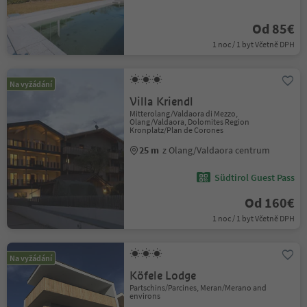
Od 85€
1 noc / 1 byt Včetně DPH
Na vyžádání
Villa Kriendl
Mitterolang/Valdaora di Mezzo,
Olang/Valdaora, Dolomites Region
Kronplatz/Plan de Corones
25 m
z Olang/Valdaora centrum
Südtirol Guest Pass
Od 160€
1 noc / 1 byt Včetně DPH
Na vyžádání
Köfele Lodge
Partschins/Parcines, Meran/Merano and
environs