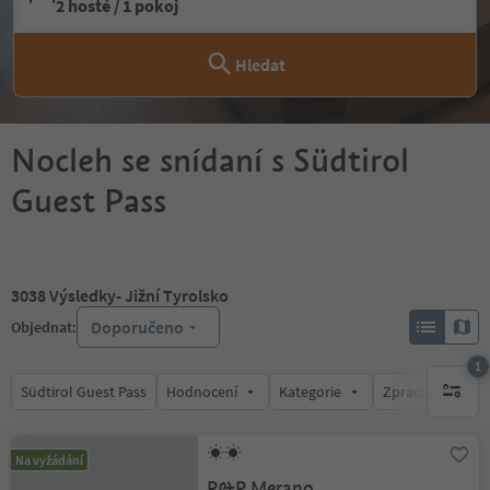
2 hosté / 1 pokoj
Hledat
Nocleh se snídaní s Südtirol
Guest Pass
3038
Výsledky
- Jižní Tyrolsko
Doporučeno
Objednat:
1
Südtirol Guest Pass
Hodnocení
Kategorie
Zpracovává
1 aktywn
Na vyžádání
P&P Merano