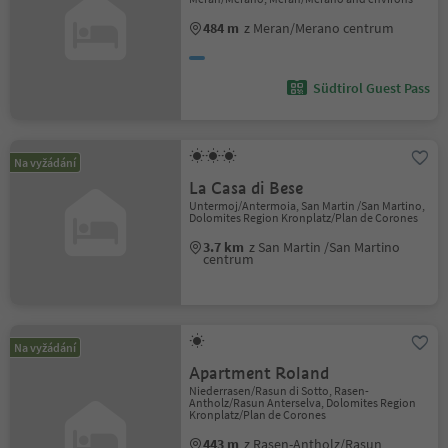
484 m
z Meran/Merano centrum
Südtirol Guest Pass
Na vyžádání
La Casa di Bese
Untermoj/Antermoia, San Martin /San Martino,
Dolomites Region Kronplatz/Plan de Corones
3.7 km
z San Martin /San Martino
centrum
Na vyžádání
Apartment Roland
Niederrasen/Rasun di Sotto, Rasen-
Antholz/Rasun Anterselva, Dolomites Region
Kronplatz/Plan de Corones
443 m
z Rasen-Antholz/Rasun