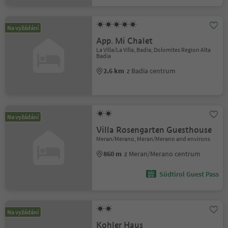
Na vyžádání
App. Mi Chalet
La Villa/La Villa, Badia, Dolomites Region Alta
Badia
2.6 km
z Badia centrum
Na vyžádání
Villa Rosengarten Guesthouse
Meran/Merano, Meran/Merano and environs
860 m
z Meran/Merano centrum
Südtirol Guest Pass
Na vyžádání
Kohler Haus