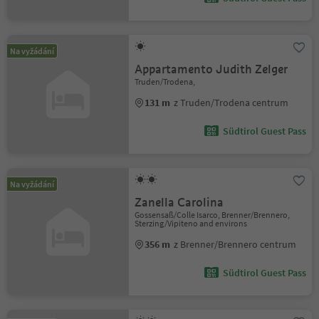
Na vyžádání
Appartamento Judith Zelger
Truden/Trodena,
131 m
z Truden/Trodena centrum
Südtirol Guest Pass
Na vyžádání
Zanella Carolina
Gossensaß/Colle Isarco, Brenner/Brennero,
Sterzing/Vipiteno and environs
356 m
z Brenner/Brennero centrum
Südtirol Guest Pass