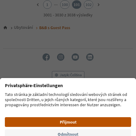
2
...
1
100
101
102
3
4
3001 - 3030 z 3038 výsledky
5
6
Ubytování
B&B s Guest Pass
7
8
9
10
11
12
13
14
Jazyk: Čeština
15
16
17
FAQ
Kontaktujte nás
Tisk
MICE
18
Zásady ochrany osobních údajů
Podmínky a ujednání
Tiráž
19
Zásady používání souborů cookie
Filmová komise
O nás
20
21
Prohlášení o přístupnosti
South Tyrol B2B
22
23
24