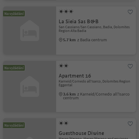
Na vyžádání
La Sieia Sas B&B
San Cassiano/San Cassiano, Badia, Dolomites
Region Alta Badia
5.7 km
z Badia centrum
Na vyžádání
Apartment 16
Karneid/Cornedo all'Isarco, Dolomites Region
Eggental
3.6 km
z Karneid/Cornedo all'Isarco
centrum
Na vyžádání
Guesthouse Diwine
Meran/Merano, Meran/Merano and environs