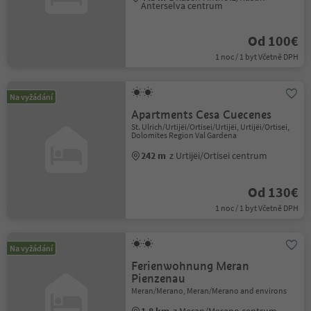
Anterselva centrum
Od 100€
1 noc / 1 byt Včetně DPH
Na vyžádání
Apartments Cesa Cuecenes
St. Ulrich/Urtijëi/Ortisei/Urtijëi, Urtijëi/Ortisei,
Dolomites Region Val Gardena
242 m
z Urtijëi/Ortisei centrum
Od 130€
1 noc / 1 byt Včetně DPH
Na vyžádání
Ferienwohnung Meran
Pienzenau
Meran/Merano, Meran/Merano and environs
1.8 km
z Meran/Merano centrum