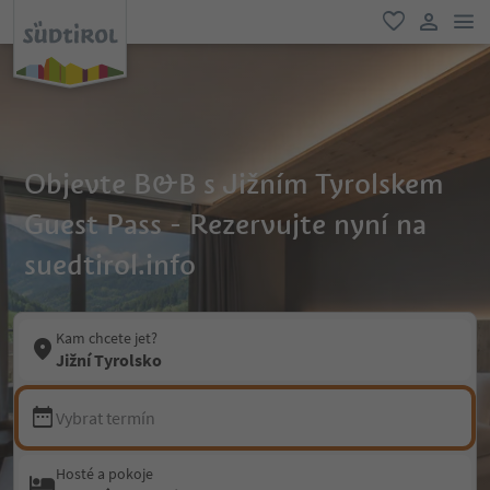
odk
oblíbené
uživatel
Objevte B&B s Jižním Tyrolskem
Guest Pass - Rezervujte nyní na
suedtirol.info
Kam chcete jet?
Jižní Tyrolsko
Vybrat termín
Hosté a pokoje