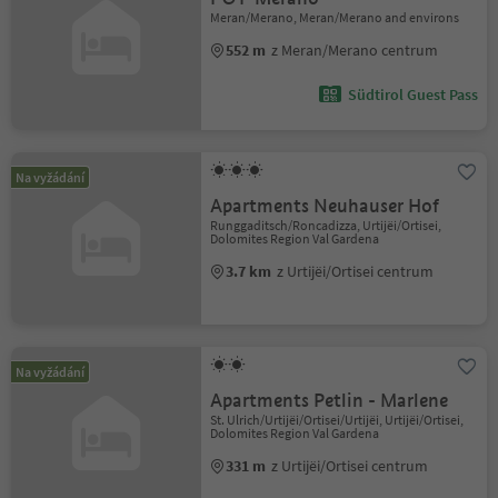
Meran/Merano, Meran/Merano and environs
552 m
z Meran/Merano centrum
Südtirol Guest Pass
Na vyžádání
Apartments Neuhauser Hof
Runggaditsch/Roncadizza, Urtijëi/Ortisei,
Dolomites Region Val Gardena
3.7 km
z Urtijëi/Ortisei centrum
Na vyžádání
Apartments Petlin - Marlene
St. Ulrich/Urtijëi/Ortisei/Urtijëi, Urtijëi/Ortisei,
Dolomites Region Val Gardena
331 m
z Urtijëi/Ortisei centrum