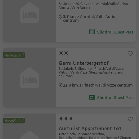
St. Johann/S. Giovanni, Ahrntal/Valle Aurina,
Ahrntal/Valle Aurina
3.7 km
z Ahrntal/Valle Aurina
centrum
Südtirol Guest Pass
Na vyžádání
Garni Unterbergerhof
St. Jakob/S. Giacomo - Pfitsch/Val di Vizze,
Pfitsch/Val di Vizze, Sterzing/Vipiteno and
environs
12.0 km
z Pfitsch/Val di Vizze centrum
Südtirol Guest Pass
Na vyžádání
Aurturist Appartement 161
Alttoblach/Dobbiaco Vecchia,
Toblach/Dobbiaco, Dolomites Region 3 Zinnen