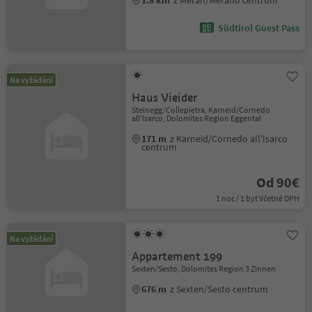
Südtirol Guest Pass
Na vyžádání
Haus Vieider
Steinegg/Collepietra, Karneid/Cornedo
all'Isarco, Dolomites Region Eggental
171 m
z Karneid/Cornedo all'Isarco
centrum
Od 90€
1 noc / 1 byt Včetně DPH
Na vyžádání
Appartement 199
Sexten/Sesto, Dolomites Region 3 Zinnen
676 m
z Sexten/Sesto centrum