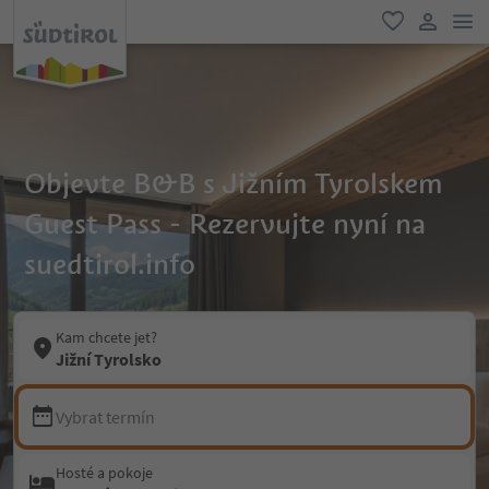
odk
oblíbené
uživatel
Objevte B&B s Jižním Tyrolskem
Guest Pass - Rezervujte nyní na
suedtirol.info
Kam chcete jet?
Jižní Tyrolsko
Vybrat termín
Hosté a pokoje