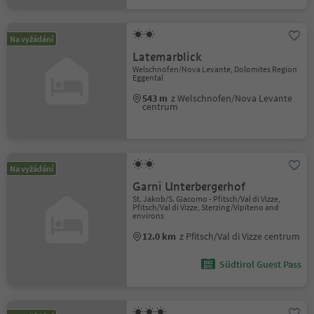
Na vyžádání
Latemarblick
Welschnofen/Nova Levante, Dolomites Region
Eggental
543 m
z Welschnofen/Nova Levante
centrum
Na vyžádání
Garni Unterbergerhof
St. Jakob/S. Giacomo - Pfitsch/Val di Vizze,
Pfitsch/Val di Vizze, Sterzing/Vipiteno and
environs
12.0 km
z Pfitsch/Val di Vizze centrum
Südtirol Guest Pass