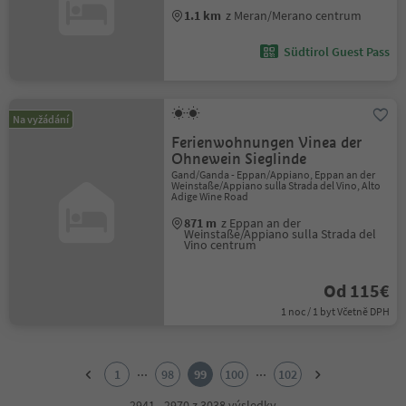
1.1 km
z Meran/Merano centrum
Südtirol Guest Pass
Na vyžádání
Ferienwohnungen Vinea der
Ohnewein Sieglinde
Gand/Ganda - Eppan/Appiano, Eppan an der
Weinstaße/Appiano sulla Strada del Vino, Alto
Adige Wine Road
871 m
z Eppan an der
Weinstaße/Appiano sulla Strada del
Vino centrum
Od 115€
1 noc / 1 byt Včetně DPH
1
2
...
...
1
98
99
100
102
3
4
2941 - 2970 z 3038 výsledky