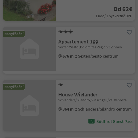
Od 62€
1 noc / 1 byt Včetně DPH
Na vyžádání
Appartement 199
Sexten/Sesto, Dolomites Region 3 Zinnen
676 m
z Sexten/Sesto centrum
Na vyžádání
House Wielander
Schlanders/Silandro, Vinschgau/Val Venosta
364 m
z Schlanders/Silandro centrum
Südtirol Guest Pass