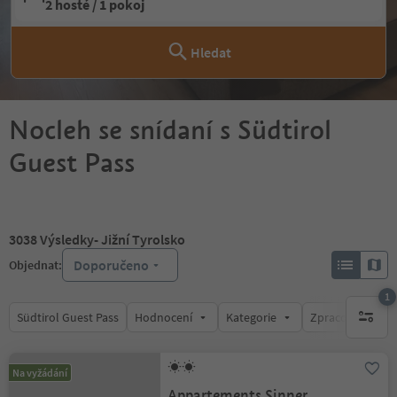
2 hosté / 1 pokoj
Hledat
Nocleh se snídaní s Südtirol
Guest Pass
3038
Výsledky
- Jižní Tyrolsko
Doporučeno
Objednat:
1
Südtirol Guest Pass
Hodnocení
Kategorie
Zpracovává
1 aktywn
Na vyžádání
Appartements Sinner