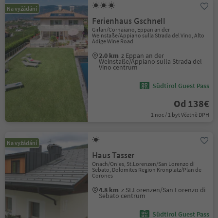
Na vyžádání
Ferienhaus Gschnell
Girlan/Cornaiano, Eppan an der
Weinstaße/Appiano sulla Strada del Vino, Alto
Adige Wine Road
2.0 km
z Eppan an der
Weinstaße/Appiano sulla Strada del
Vino centrum
Südtirol Guest Pass
Od 138€
1 noc / 1 byt Včetně DPH
Na vyžádání
Haus Tasser
Onach/Onies, St.Lorenzen/San Lorenzo di
Sebato, Dolomites Region Kronplatz/Plan de
Corones
4.8 km
z St.Lorenzen/San Lorenzo di
Sebato centrum
Südtirol Guest Pass