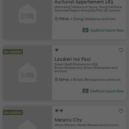
Aurturist Appartement 183
Oberolang/Valdaora di Sopra, Olang/Valdaora,
Dolomites Region Kronplatz/Plan de Corones
799 m
z Olang/Valdaora centrum
Südtirol Guest Pass
Na vyžádání
Laudieri Ivo Paul
Brixen Stadt/Bressanone città,
Brixen/Bressanone, Brixen/Bressanone and
environs
319 m
z Brixen/Bressanone centrum
Südtirol Guest Pass
Na vyžádání
Meranis City
Meran/Merano, Meran/Merano and environs