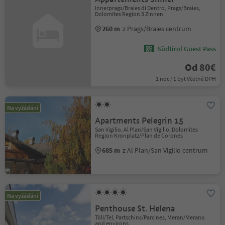
Innerprags/Braies di Dentro, Prags/Braies,
Dolomites Region 3 Zinnen
260 m
z Prags/Braies centrum
Südtirol Guest Pass
Od 80€
1 noc / 1 byt Včetně DPH
Na vyžádání
Apartments Pelegrin 15
San Vigilio, Al Plan/San Vigilio, Dolomites
Region Kronplatz/Plan de Corones
685 m
z Al Plan/San Vigilio centrum
Na vyžádání
Penthouse St. Helena
Töll/Tel, Partschins/Parcines, Meran/Merano
and environs