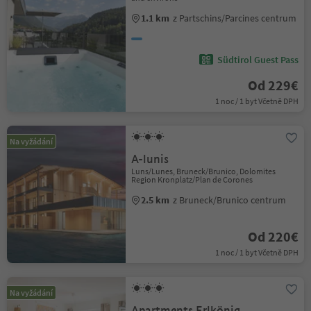
1.1 km
z Partschins/Parcines centrum
Südtirol Guest Pass
Od 229€
1 noc / 1 byt Včetně DPH
Na vyžádání
A-lunis
Luns/Lunes, Bruneck/Brunico, Dolomites
Region Kronplatz/Plan de Corones
2.5 km
z Bruneck/Brunico centrum
Od 220€
1 noc / 1 byt Včetně DPH
Na vyžádání
Apartments Erlkönig