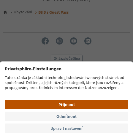
5
6
Ubytování
B&B s Guest Pass
7
8
9
10
11
12
13
14
Jazyk: Čeština
15
16
17
FAQ
Kontaktujte nás
Tisk
MICE
18
Zásady ochrany osobních údajů
Podmínky a ujednání
Tiráž
19
Zásady používání souborů cookie
Filmová komise
O nás
20
21
Prohlášení o přístupnosti
South Tyrol B2B
22
23
24
© 2026 IDM Südtirol
25
26