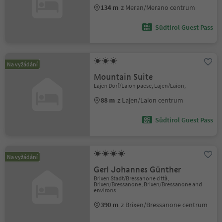
134 m
z Meran/Merano centrum
Südtirol Guest Pass
Na vyžádání
Mountain Suite
Lajen Dorf/Laion paese, Lajen/Laion,
88 m
z Lajen/Laion centrum
Südtirol Guest Pass
Na vyžádání
Gerl Johannes Günther
Brixen Stadt/Bressanone città,
Brixen/Bressanone, Brixen/Bressanone and
environs
390 m
z Brixen/Bressanone centrum