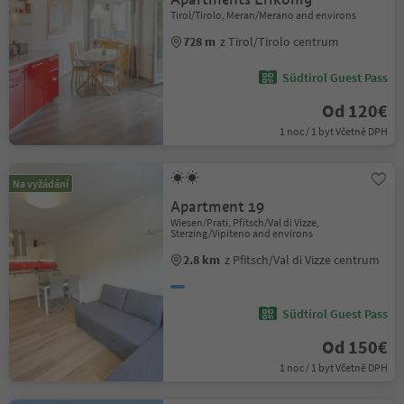
Tirol/Tirolo, Meran/Merano and environs
728 m
z Tirol/Tirolo centrum
Südtirol Guest Pass
Od 120€
1 noc / 1 byt Včetně DPH
Na vyžádání
Apartment 19
Wiesen/Prati, Pfitsch/Val di Vizze,
Sterzing/Vipiteno and environs
2.8 km
z Pfitsch/Val di Vizze centrum
Südtirol Guest Pass
Od 150€
1 noc / 1 byt Včetně DPH