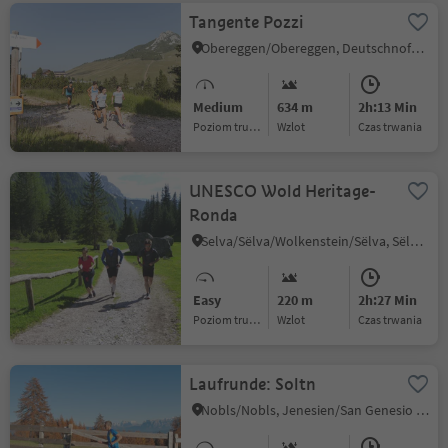
Tangente Pozzi
Obereggen/Obereggen, Deutschnofen/Nova Ponente, Alto Adige Wine Road
Medium
634 m
2h:13 Min
Poziom trudności
Wzlot
czas trwania
UNESCO Wold Heritage-
Ronda
Selva/Sëlva/Wolkenstein/Sëlva, Sëlva/Selva di Val Gardena, Dolomites Region Val Gardena
Easy
220 m
2h:27 Min
Poziom trudności
Wzlot
czas trwania
Laufrunde: Soltn
Nobls/Nobls, Jenesien/San Genesio Atesino, Bolzano/Bozen and environs