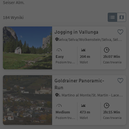
Seiser Alm.
184
Wyniki
Jogging in Vallunga
Selva/Sëlva/Wolkenstein/Sëlva, Sëlva/Selva di Val Gardena, Dolomites Region Val Gardena
Easy
204 m
2h:07 Min
Poziom trudności
Wzlot
czas trwania
Goldrainer Panoramic-
Run
S. Martino al Monte/St. Martin - Laces/Latsch, Latsch/Laces, Vinschgau/Val Venosta
Medium
473 m
2h:15 Min
Poziom trudności
Wzlot
czas trwania