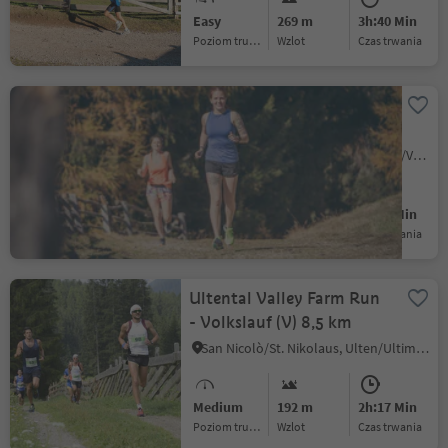
Easy
269 m
3h:40 Min
Poziom trudności
Wzlot
czas trwania
The Vintl to Pfunders Run
– Nature’s Challenge
Vandoies di Sopra/Obervintl, Vintl/Vandoies, Brixen/Bressanone and environs
Medium
375 m
1h:16 Min
Poziom trudności
Wzlot
czas trwania
Ultental Valley Farm Run
- Volkslauf (V) 8,5 km
San Nicolò/St. Nikolaus, Ulten/Ultimo, Meran/Merano and environs
Medium
192 m
2h:17 Min
Poziom trudności
Wzlot
czas trwania