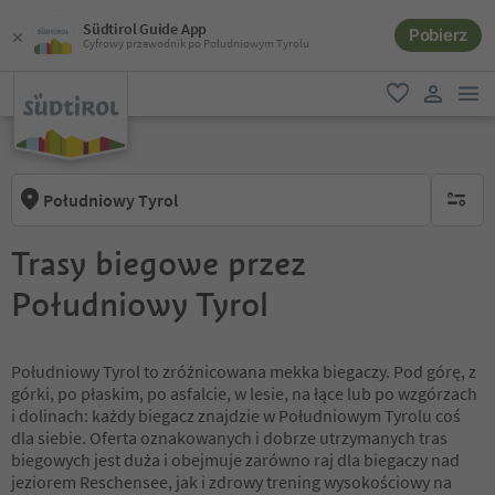
Südtirol Guide App
Pobierz
Cyfrowy przewodnik po Południowym Tyrolu
lin
ulubione
link uży
Południowy Tyrol
brak ak
Trasy biegowe przez
Południowy Tyrol
Południowy Tyrol to zróżnicowana mekka biegaczy. Pod górę, z
górki, po płaskim, po asfalcie, w lesie, na łące lub po wzgórzach
i dolinach: każdy biegacz znajdzie w Południowym Tyrolu coś
dla siebie. Oferta oznakowanych i dobrze utrzymanych tras
biegowych jest duża i obejmuje zarówno raj dla biegaczy nad
jeziorem Reschensee, jak i zdrowy trening wysokościowy na