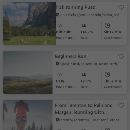
Trail running Puez
Selva/Sëlva/Wolkenstein/Sëlva, Sëlva/Selva di Val Gardena, Dolomites Region Val Gardena
Difficult
1146 m
5h:17 Min
Poziom trudności
Wzlot
czas trwania
Beginners Run
Alpe di Siusi/Seiseralm, Kastelruth/Castelrotto, Dolomites Region Seiser Alm
Easy
129 m
1h:57 Min
Poziom trudności
Wzlot
czas trwania
From Terenten to Pein and
Margen: Running with
Scenic Views
Terento/Terenten, Terenten/Terento, Brixen/Bressanone and environs