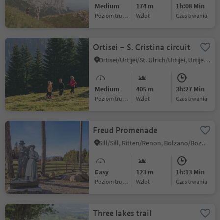
Medium
174 m
1h:08 Min
Poziom trudności
Wzlot
czas trwania
Ortisei – S. Cristina circuit
Ortisei/Urtijëi/St. Ulrich/Urtijëi, Urtijëi/Ortisei, Dolomites Region Val Gardena
Medium
405 m
3h:27 Min
Poziom trudności
Wzlot
czas trwania
Freud Promenade
Sill/Sill, Ritten/Renon, Bolzano/Bozen and environs
Easy
123 m
1h:13 Min
Poziom trudności
Wzlot
czas trwania
Three lakes trail