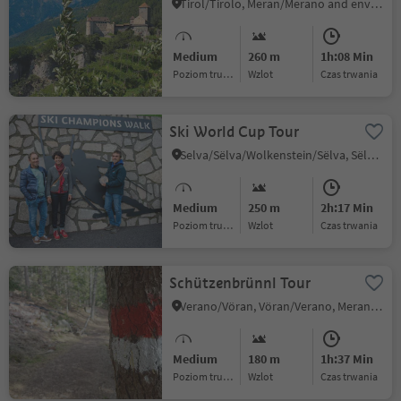
Brunnenburg - Algund-
Tirol/Tirolo, Meran/Merano and environs
Medium
260 m
1h:08 Min
Poziom trudności
Wzlot
czas trwania
Ski World Cup Tour
Selva/Sëlva/Wolkenstein/Sëlva, Sëlva/Selva di Val Gardena, Dolomites Region Val Gardena
Medium
250 m
2h:17 Min
Poziom trudności
Wzlot
czas trwania
Schützenbrünnl Tour
Verano/Vöran, Vöran/Verano, Meran/Merano and environs
Medium
180 m
1h:37 Min
Poziom trudności
Wzlot
czas trwania