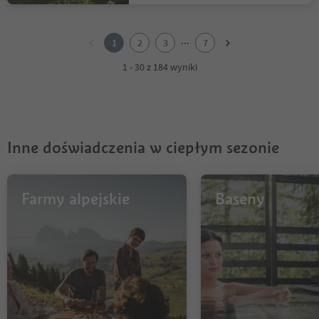
1
2
...
1
2
3
7
3
4
1 - 30 z 184 wyniki
5
6
7
Inne doświadczenia w ciepłym sezonie
Farmy alpejskie
Baseny