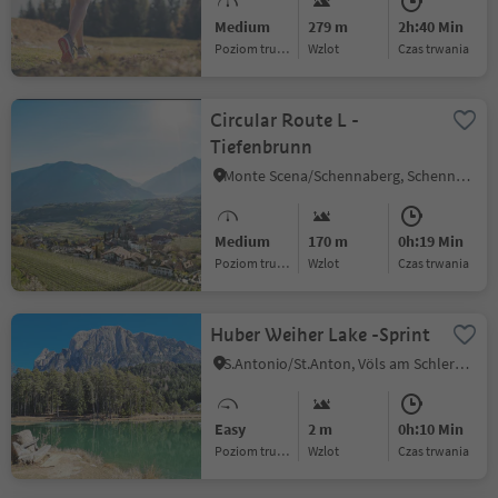
Medium
279 m
2h:40 Min
Poziom trudności
Wzlot
czas trwania
Circular Route L -
Tiefenbrunn
Monte Scena/Schennaberg, Schenna/Scena, Meran/Merano and environs
Medium
170 m
0h:19 Min
Poziom trudności
Wzlot
czas trwania
Huber Weiher Lake -Sprint
S.Antonio/St.Anton, Völs am Schlern/Fiè allo Sciliar, Dolomites Region Seiser Alm
Easy
2 m
0h:10 Min
Poziom trudności
Wzlot
czas trwania