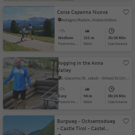
Corsa Capanna Nuova
Redagno/Radein, Aldein/Aldino
Medium
251 m
2h:38 Min
Poziom trudności
Wzlot
czas trwania
Jogging in the Anna
Valley
S. Giacomo/St. Jakob - Ortisei/St.Ulrich, Urtijëi/Ortisei, Dolomites Region Val Gardena
Easy
94 m
0h:24 Min
Poziom trudności
Wzlot
czas trwania
Burgweg - Ochsentodweg
- Castle Tirol - Castel