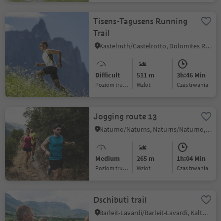
Tisens-Tagusens Running
Trail
Kastelruth/Castelrotto, Dolomites Region Seiser Alm
Difficult
511 m
3h:46 Min
Poziom trudności
Wzlot
czas trwania
Jogging route 13
Naturno/Naturns, Naturns/Naturno, Meran/Merano and environs
Medium
265 m
1h:04 Min
Poziom trudności
Wzlot
czas trwania
Dschibuti trail
Barleit-Lavardi/Barleit-Lavardi, Kaltern an der Weinstraße/Caldaro sulla Strada del Vino, Alto Adige Wine Road