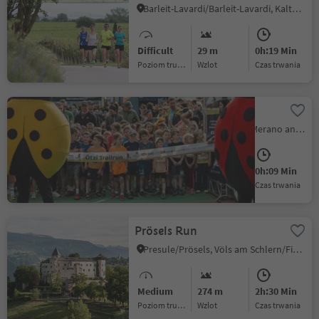
Barleit-Lavardi/Barleit-Lavardi, Kaltern an der Weinstraße/Caldaro sulla Strada del Vino, Alto Adige Wine Road
Difficult
29 m
0h:19 Min
Poziom trudności
Wzlot
czas trwania
Ötzi - Kids Run
Naturns/Naturno, Meran/Merano and environs
Easy
5 m
0h:09 Min
Poziom trudności
Wzlot
czas trwania
Prösels Run
Presule/Prösels, Völs am Schlern/Fiè allo Sciliar, Dolomites Region Seiser Alm
Medium
274 m
2h:30 Min
Poziom trudności
Wzlot
czas trwania