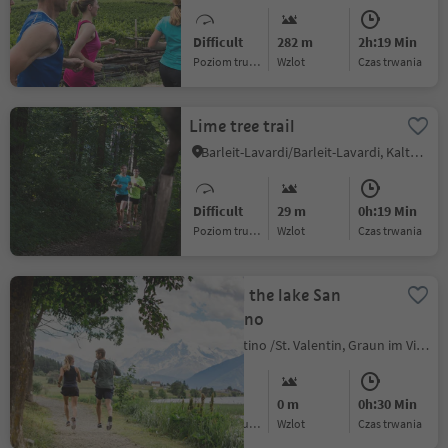
Difficult
282 m
2h:19 Min
Poziom trudności
Wzlot
czas trwania
Lime tree trail
Barleit-Lavardi/Barleit-Lavardi, Kaltern an der Weinstraße/Caldaro sulla Strada del Vino, Alto Adige Wine Road
Difficult
29 m
0h:19 Min
Poziom trudności
Wzlot
czas trwania
Around the lake San
Valentino
S.Valentino /St. Valentin, Graun im Vinschgau/Curon Venosta, Vinschgau/Val Venosta
Easy
0 m
0h:30 Min
Poziom trudności
Wzlot
czas trwania