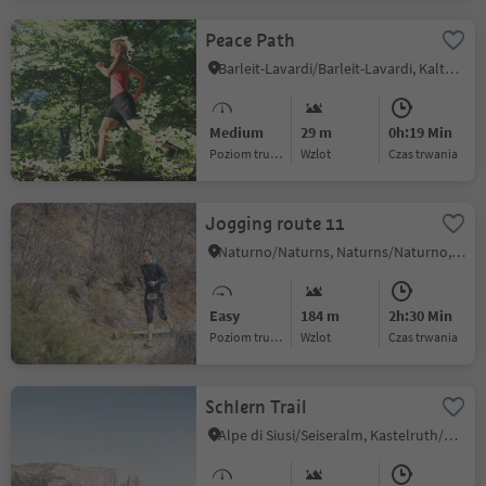
Peace Path
Barleit-Lavardi/Barleit-Lavardi, Kaltern an der Weinstraße/Caldaro sulla Strada del Vino, Alto Adige Wine Road
Medium
29 m
0h:19 Min
Poziom trudności
Wzlot
czas trwania
Jogging route 11
Naturno/Naturns, Naturns/Naturno, Meran/Merano and environs
Easy
184 m
2h:30 Min
Poziom trudności
Wzlot
czas trwania
Schlern Trail
Alpe di Siusi/Seiseralm, Kastelruth/Castelrotto, Dolomites Region Seiser Alm