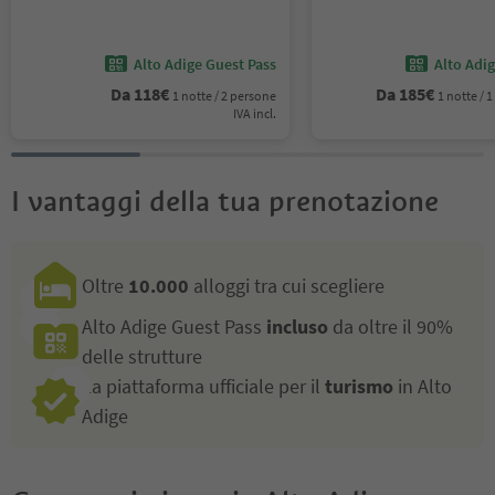
Alto Adige Guest Pass
Alto Adi
Da
118
€
Da
185
€
1 notte / 2 persone
1 notte /
IVA incl.
I vantaggi della tua prenotazione
Oltre
10.000
alloggi tra cui scegliere
Alto Adige Guest Pass
incluso
da oltre il 90%
delle strutture
La piattaforma ufficiale per il
turismo
in Alto
Adige