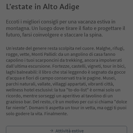
L’estate in Alto Adige
Eccoti i migliori consigli per una vacanza estiva in
montagna. Un luogo dove tirare il fiato e progettare il
futuro, farsi coinvolgere e staccare la spina.
Un’estate del genere resta scolpita nel cuore. Malghe, rifugi,
rogge, vette, Monti Pallidi: da un angolino di casa fanno
capolino i tuoi scarponcini da trekking, ancora impolverati
dall’ultima escursione. Fortezze, castelli, vigneti, tour in bici,
laghi balneabili: il libro che stai leggendo è segnato da gocce
d’acqua e fiori di campo conservati tra le pagine. Musei,
parchi naturali, vallate, villaggi appartati, vibranti città,
wellness hotel esclusivi: la tua "to-do-list" è ormai solo un
ricordo, mentre sorseggi un aperitivo al tavolino di un
grazioso bar. Del resto, c’è un motivo per cui si chiama "dolce
far niente". Domani ti aspetta un tour in vetta, ma oggi ti puoi
solo godere la vita. Finalmente.
Attività estive