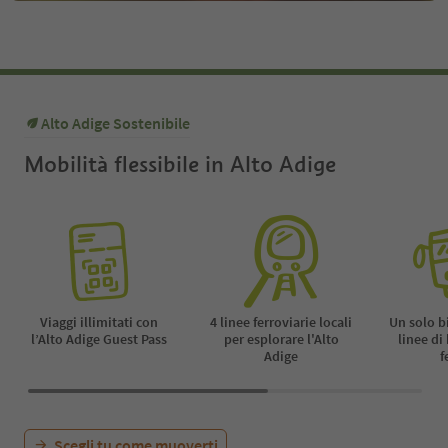
Alto Adige Sostenibile
Mobilità flessibile in Alto Adige
Viaggi illimitati con
4 linee ferroviarie locali
Un solo b
l’Alto Adige Guest Pass
per esplorare l'Alto
linee di
Adige
f
Scegli tu come muoverti