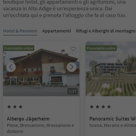
boutique hotel, gli appartamenti o gli agriturismi, una
vacanza in Alto Adige è un’esperienza unica. Dai
un'occhiata qui e prenota l'alloggio che fa al caso tuo.
Ti trovi su un cursore a schede. Seleziona una scheda per visualiz
Hotel & Pensioni
Appartamenti
Rifugi e Alberghi di montagn
Prenotabile online
Prenotabile online
1
/
27
3
Stelle
4
Stelle
Albergo Jägerheim
Panoramic Suites W
Posizione:
Posizione:
Plose, Bressanone, Bressanone e
Scena, Merano e dinto
dintorni