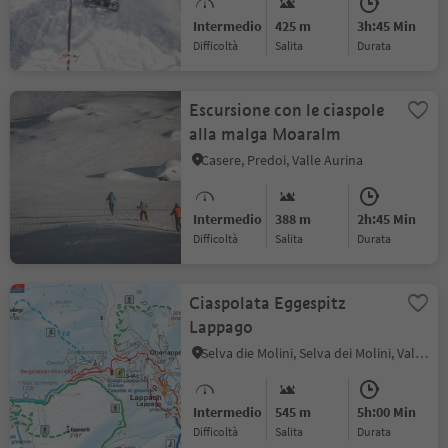
Intermedio
425 m
3h:45 Min
Difficoltà
Salita
durata
Escursione con le ciaspole
alla malga Moaralm
Casere, Predoi, Valle Aurina
Intermedio
388 m
2h:45 Min
Difficoltà
Salita
durata
Ciaspolata Eggespitz
Lappago
Selva die Molini, Selva dei Molini, Valle Aurina
Intermedio
545 m
5h:00 Min
Difficoltà
Salita
durata