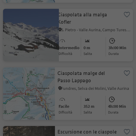
Ciaspolata alla malga
Kofler
S. Pietro - Valle Aurina, Campo Tures, Valle Aurina
Intermedio
0 m
3h:00 Min
Difficoltà
Salita
durata
Ciaspolata malge del
Passo Lappago
Fundres, Selva dei Molini, Valle Aurina
Facile
352 m
4h:00 Min
Difficoltà
Salita
durata
Escursione con le ciaspole