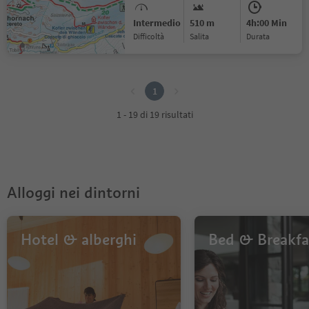
Intermedio
510 m
4h:00 Min
Difficoltà
Salita
durata
1
1
1 - 19 di 19 risultati
Alloggi nei dintorni
Hotel & alberghi
Bed & Breakfa