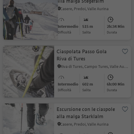
alla malga Stegeralm
Casere, Predoi, Valle Aurina
Intermedio
515 m
2h:34 Min
Difficoltà
Salita
durata
Ciaspolata Passo Gola
Riva di Tures
Riva di Tures, Campo Tures, Valle Aurina
Intermedio
602 m
6h:00 Min
Difficoltà
Salita
durata
Escursione con le ciaspole
alla malga Starklalm
Casere, Predoi, Valle Aurina