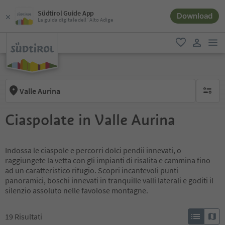
Südtirol Guide App
Download
La guida digitale dell´Alto Adige
men
favoriti
user lin
Valle Aurina
nessun f
Ciaspolate in Valle Aurina
Indossa le ciaspole e percorri dolci pendii innevati, o
raggiungete la vetta con gli impianti di risalita e cammina fino
ad un caratteristico rifugio. Scopri incantevoli punti
panoramici, boschi innevati in tranquille valli laterali e goditi il
silenzio assoluto nelle favolose montagne.
19
Risultati