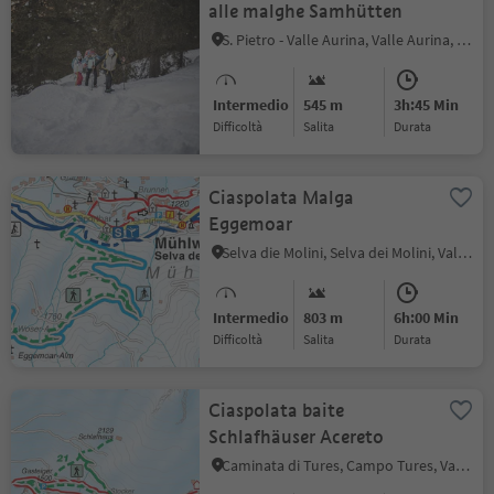
alle malghe Samhütten
S. Pietro - Valle Aurina, Valle Aurina, Valle Aurina
Intermedio
545 m
3h:45 Min
Difficoltà
Salita
durata
Ciaspolata Malga
Eggemoar
Selva die Molini, Selva dei Molini, Valle Aurina
Intermedio
803 m
6h:00 Min
Difficoltà
Salita
durata
Ciaspolata baite
Schlafhäuser Acereto
Caminata di Tures, Campo Tures, Valle Aurina