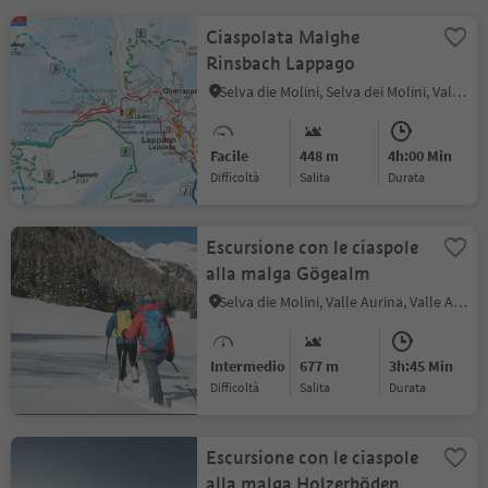
Ciaspolata Malghe
Rinsbach Lappago
Selva die Molini, Selva dei Molini, Valle Aurina
Facile
448 m
4h:00 Min
Difficoltà
Salita
durata
Escursione con le ciaspole
alla malga Gögealm
Selva die Molini, Valle Aurina, Valle Aurina
Intermedio
677 m
3h:45 Min
Difficoltà
Salita
durata
Escursione con le ciaspole
alla malga Holzerböden