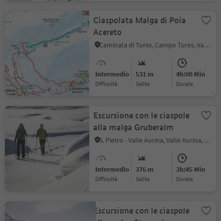
Ciaspolata Malga di Poia
Acereto
Caminata di Tures, Campo Tures, Valle Aurina
Intermedio
531 m
4h:00 Min
Difficoltà
Salita
durata
Escursione con le ciaspole
alla malga Gruberalm
S. Pietro - Valle Aurina, Valle Aurina, Valle Aurina
Intermedio
376 m
2h:45 Min
Difficoltà
Salita
durata
Escursione con le ciaspole