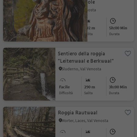
sentiero del sole
Malles, Val Venosta
Intermedio
392 m
5h:00 Min
Difficoltà
Salita
durata
Sentiero della roggia
"Leitenwaal e Berkwaal"
Sluderno, Val Venosta
Facile
290 m
3h:00 Min
Difficoltà
Salita
durata
Roggia Rautwaal
Morter, Laces, Val Venosta