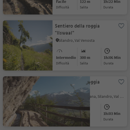
Facile
122 m
1h:22 Min
Difficoltà
Salita
durata
Sentiero della roggia
"Ilswaal"
Silandro, Val Venosta
Intermedio
300 m
1h:06 Min
Difficoltà
Salita
durata
Sentiero della roggia
"Zaalwaal"
Monte di Tramontana, Silandro, Val Venosta
Facile
150 m
1h:03 Min
Difficoltà
Salita
durata