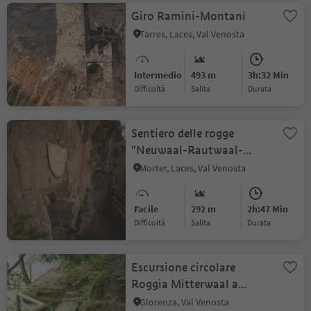
Giro Ramini-Montani
Tarres, Laces, Val Venosta
Intermedio
493 m
3h:32 Min
Difficoltà
Salita
durata
Sentiero delle rogge
"Neuwaal-Rautwaal-
Mareinwaal"
Morter, Laces, Val Venosta
Facile
292 m
2h:47 Min
Difficoltà
Salita
durata
Escursione circolare
Roggia Mitterwaal a
Glorenza
Glorenza, Val Venosta