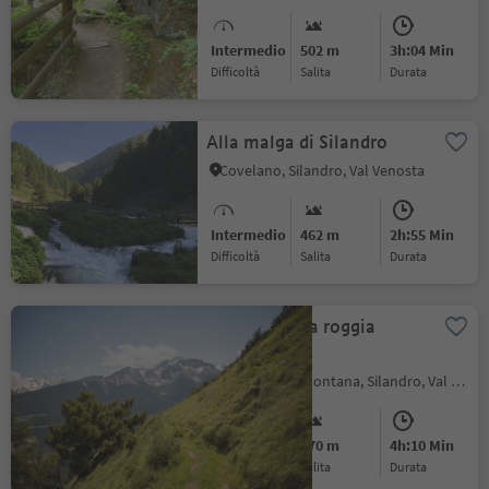
Intermedio
502 m
3h:04 Min
Difficoltà
Salita
durata
Alla malga di Silandro
Covelano, Silandro, Val Venosta
Intermedio
462 m
2h:55 Min
Difficoltà
Salita
durata
Sentiero della roggia
"Neuwaal"
Monte di Tramontana, Silandro, Val Venosta
Intermedio
370 m
4h:10 Min
Difficoltà
Salita
durata