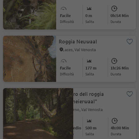
Facile
0 m
0h:54 Min
Difficoltà
Salita
durata
Roggia Neuwaal
Laces, Val Venosta
Facile
177 m
1h:26 Min
Difficoltà
Salita
durata
Sentiero dell roggia
"Gschneierwaal"
Sluderno, Val Venosta
Intermedio
500 m
4h:00 Min
Difficoltà
Salita
durata