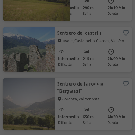
Intermedio
290 m
2h:10 Min
Difficoltà
Salita
durata
Sentiero dei castelli
Juvale, Castelbello-Ciardes, Val Venosta
Intermedio
219 m
2h:00 Min
Difficoltà
Salita
durata
Sentiero della roggia
"Bergwaal"
Glorenza, Val Venosta
Intermedio
650 m
4h:30 Min
Difficoltà
Salita
durata