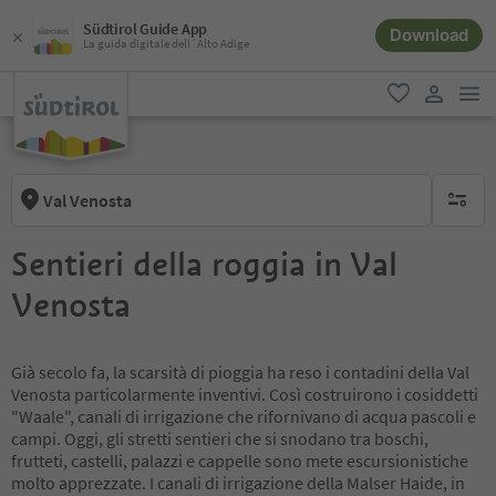
Südtirol Guide App
Download
La guida digitale dell´Alto Adige
men
favoriti
user lin
Val Venosta
nessun f
Sentieri della roggia in Val
Venosta
Già secolo fa, la scarsità di pioggia ha reso i contadini della Val
Venosta particolarmente inventivi. Così costruirono i cosiddetti
"Waale", canali di irrigazione che rifornivano di acqua pascoli e
campi. Oggi, gli stretti sentieri che si snodano tra boschi,
frutteti, castelli, palazzi e cappelle sono mete escursionistiche
molto apprezzate. I canali di irrigazione della Malser Haide, in