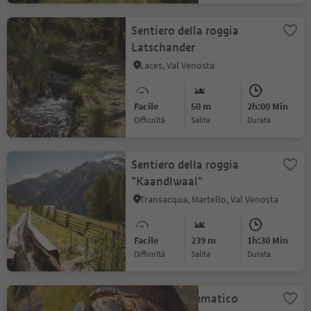
Sentiero della roggia
Latschander
Laces, Val Venosta
Facile
50 m
2h:00 Min
Difficoltà
Salita
durata
Sentiero della roggia
"Kaandlwaal"
Transacqua, Martello, Val Venosta
Facile
239 m
1h:30 Min
Difficoltà
Salita
durata
Escursione tematico