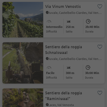
Via Vinum Venostis
Juvale, Castelbello-Ciardes, Val Venosta
Intermedio
258 m
2h:40 Min
Difficoltà
Salita
durata
Sentiero della roggia
Schnalswaal
Juvale, Castelbello-Ciardes, Val Venosta
Facile
300 m
3h:00 Min
Difficoltà
Salita
durata
Sentiero della roggia
"Raminiwaal"
Laces, Val Venosta