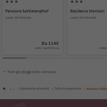
Pensione Sattlerenglhof
Residence Montani
Laces, Val Venosta
Laces, Val Venosta
Da
114
€
notte / ospiti IVA incl.
notte /
Tutti gli alloggi nelle vicinanze
...
Esperienze ed eventi
Tutte le esperienze
Sentiero dell