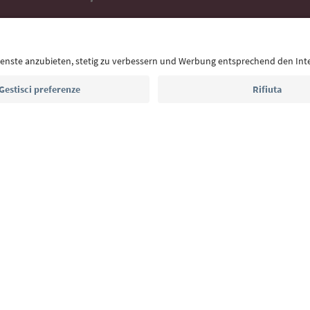
Con la newsletter dell’Alto Adige ricevi consigli per l
eventi da non perdere e ricette tipiche.
Indirizzo e-mail*
Iscriviti alla newsletter