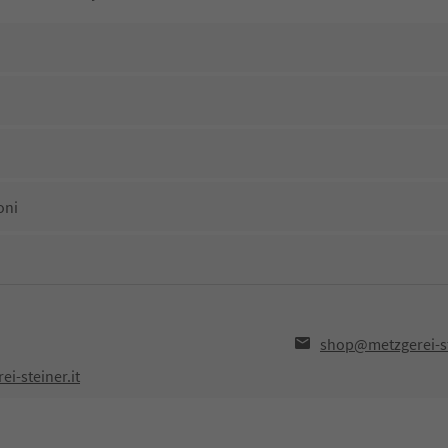
oni
shop@metzgerei-st
i-steiner.it