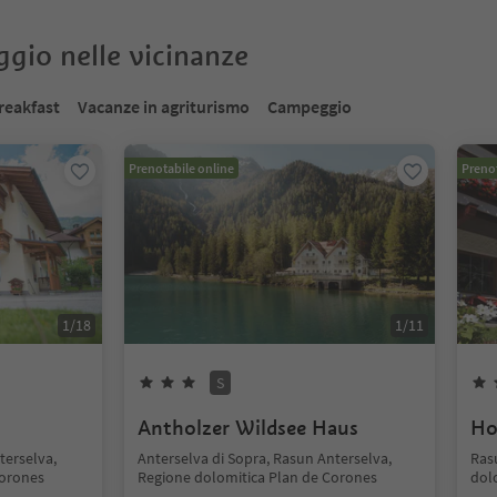
oggio nelle vicinanze
reakfast
Vacanze in agriturismo
Campeggio
Prenotabile online
Prenot
1
/
18
1
/
11
S
Antholzer Wildsee Haus
Ho
terselva,
Anterselva di Sopra, Rasun Anterselva,
Ras
Corones
Regione dolomitica Plan de Corones
dol