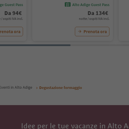
ige Guest Pass
Alto Adige Guest Pass
Da
94
€
Da
134
€
 / ospiti IVA incl.
notte / ospiti IVA incl.
renota ora
Prenota ora
Eventi in Alto Adige
Degustazione formaggio
Idee per le tue vacanze in Alto 