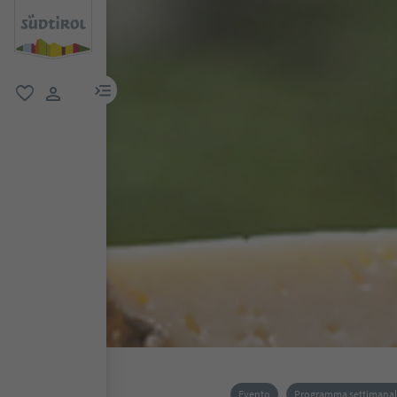
menu link
favoriti
user link
Evento
Programma settimana