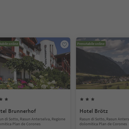
abile online
Prenotabile online
tel Brunnerhof
Hotel Brötz
un di Sotto, Rasun Anterselva, Regione
Rasun di Sotto, Rasun Anters
omitica Plan de Corones
dolomitica Plan de Corones