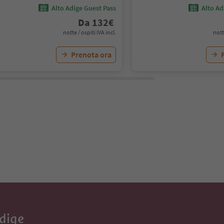
Alto Adige Guest Pass
Alto Ad
Da
132
€
notte / ospiti IVA incl.
nott
Prenota ora
Adige