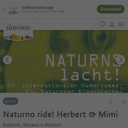
Südtirol Guide App
Download
La guida digitale dell´Alto Adige
men
favoriti
user lin
1
/
2
Evento
Naturno ride! Herbert & Mimi
Naturno, Merano e dintorni