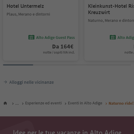
Hotel Untermelz
Kleinkunst-Hotel Ri
Kreuzwirt
Plaus, Merano e dintorni
Naturno, Merano e dintor
Alto Adige Guest Pass
Alto Adi
Da
164
€
notte / ospiti IVA incl.
notte /
Alloggi nelle vicinanze
...
Esperienze ed eventi
Eventi in Alto Adige
Naturno ride!
Idee per le tue vacanze in Alto Adige