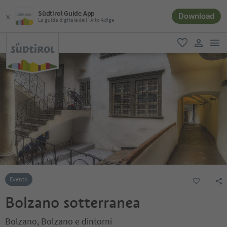
Südtirol Guide App
Download
La guida digitale dell´Alto Adige
men
favoriti
user lin
Evento
Bolzano sotterranea
Bolzano, Bolzano e dintorni