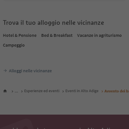
Trova il tuo alloggio nelle vicinanze
Hotel & Pensione
Bed & Breakfast
Vacanze in agriturismo
Campeggio
Alloggi nelle vicinanze
...
Esperienze ed eventi
Eventi in Alto Adige
Avvento dei ba