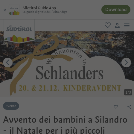
Südtirol Guide App
Download
La guida digitale dell´Alto Adige
men
favoriti
user lin
1
/
3
Evento
Avvento dei bambini a Silandro
- il Natale per i più piccoli