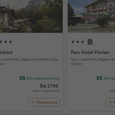
1
/
31
S
ldrast
Parc Hotel Florian
i, Castelrotto, Regione dolomitica Alpe
Siusi, Castelrotto, Regione d
iusi
di Siusi
Alto Adige Guest Pass
Alto Ad
Da
270
€
notte / ospiti IVA incl.
nott
Prenota ora