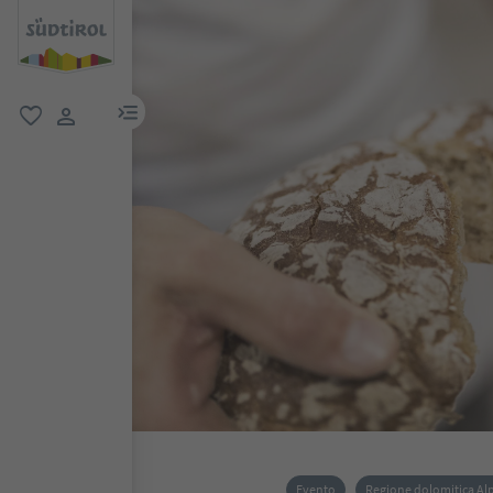
menu link
favoriti
user link
Evento
Regione dolomitica Alpe