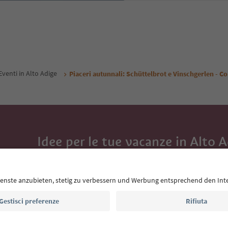
Eventi in Alto Adige
Piaceri autunnali: Schüttelbrot e Vinschgerlen - Co
Idee per le tue vacanze in Alto 
Con la newsletter dell’Alto Adige ricevi consigli per l
eventi da non perdere e ricette tipiche.
Indirizzo e-mail*