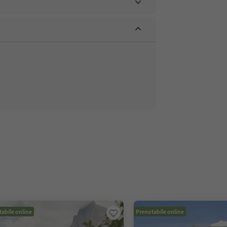
abile online
Prenotabile online