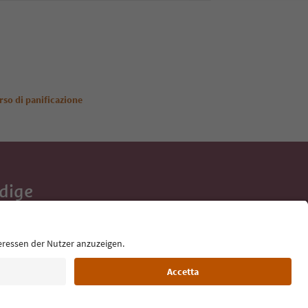
rso di panificazione
Adige
e tue vacanze,