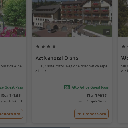
1
/
5
1
/
5
Activehotel Diana
Wa
lomitica Alpe
Siusi, Castelrotto, Regione dolomitica Alpe
Sius
di Siusi
di S
ige Guest Pass
Alto Adige Guest Pass
Da
104
€
Da
190
€
 / ospiti IVA incl.
notte / ospiti IVA incl.
renota ora
Prenota ora