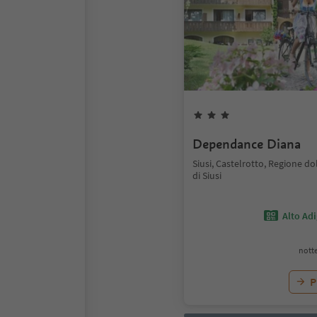
Dependance Diana
Siusi, Castelrotto, Regione do
di Siusi
Alto Ad
notte
P