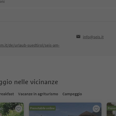
oni
info@seis.it
lm.it/de/urlaub-suedtirol/seis-am-
oggio nelle vicinanze
reakfast
Vacanze in agriturismo
Campeggio
Prenotabile online
Prenot