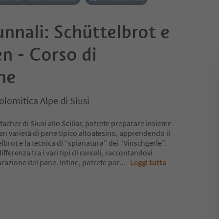
unnali: Schüttelbrot e
n - Corso di
ne
olomitica Alpe di Siusi
tacher di Siusi allo Sciliar, potrete preparare insieme
ran varietà di pane tipico altoatesino, apprendendo il
lbrot e la tecnica di “spianatura” dei “Vinschgerle”.
differenza tra i vari tipi di cereali, raccontandovi
arazione del pane. Infine, potrete por
...
Leggi tutto