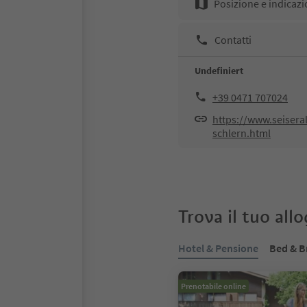
Posizione e indicazi
Contatti
Undefiniert
+39 0471 707024
https://www.seisera
schlern.html
Trova il tuo all
Hotel & Pensione
Bed & B
Prenotabile online