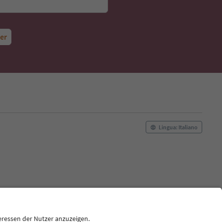
ter
Lingua: Italiano
okie Policy
Film commission
Chi siamo