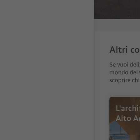
Altri co
Se vuoi deli
mondo dei vi
scoprire chi
L'archi
Alto A