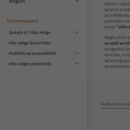
Stagioni
dimore signor
ad arco e sca
architettonic
Informazioni
costruttori de
come
"stile 
Questo è l' Alto Adige
Negli ultimi a
Alto Adige Guest Pass
accenti archi
progettisti l
Mobilità ed accessibilità
vinicola, co
all’avanguard
Alto Adige sostenibile
architettonic
Kellerei Kurta