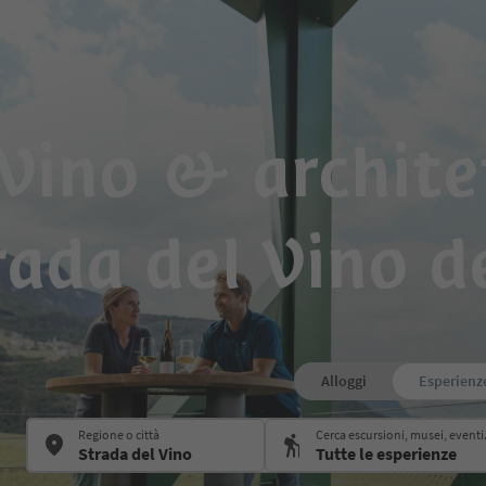
Vino & archite
rada del Vino de
Alloggi
Esperienz
Regione o città
Cerca escursioni, musei, eventi.