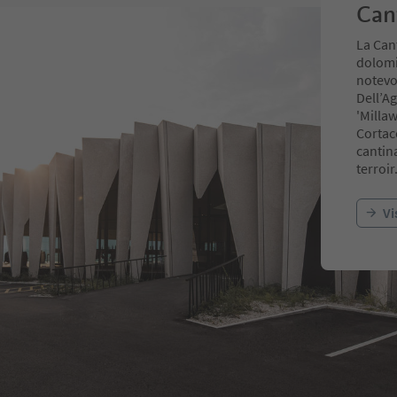
Can
La Cant
dolomit
notevol
Dell’A
'Millaw
Cortac
cantin
terroir
Vi