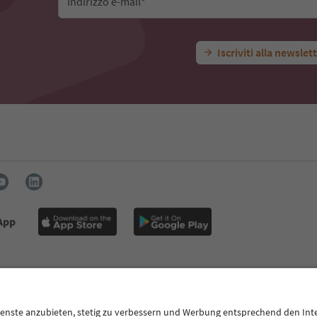
Indirizzo e-mail*
Iscriviti alla newslet
 App
Press
MICE
Privacy Policy
Termini e condizioni
Crediti
Co
i accessibilità
Alto Adige B2B