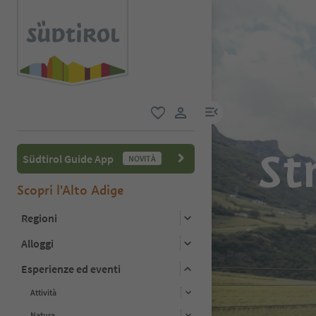
menu link
favoriti
user link
St
Südtirol Guide App
NOVITÀ
Scopri l'Alto Adige
Regioni
Alloggi
Esperienze ed eventi
Attività
Natura