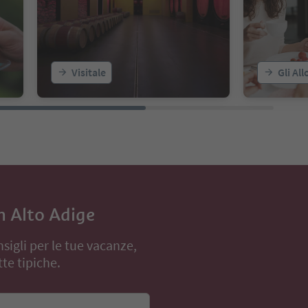
Visitale
Gli All
in Alto Adige
nsigli per le tue vacanze,
te tipiche.