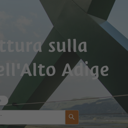
ttura sulla
ll'Alto Adige
e
..