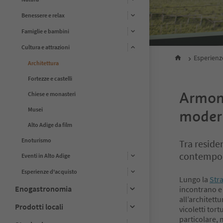
Benessere e relax
Famiglie e bambini
Cultura e attrazioni
Esperienz
Architettura
Fortezze e castelli
Armoni
Chiese e monasteri
Musei
moder
Alto Adige da film
Enoturismo
Tra reside
contempo
Eventi in Alto Adige
Esperienze d'acquisto
Lungo la
Stra
Enogastronomia
incontrano e
all’architettu
Prodotti locali
vicoletti tort
particolare,