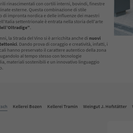
ili rinascimentali con cortili interni, bovindi, finestre
linate esterne. Questa combinazione di stile
o di impronta nordica e delle influenze dei maestri
ll'Italia settentrionale è entrata nella storia dell'arte
dell’Oltradige"
.
nni, la Strada del Vino si è arricchita anche di
nuovi
tettonici
. Dando prova di coraggio e creatività, infatti, i
ocali hanno preservato il carattere autentico della zona
niugandolo al tempo stesso con tecnologie
ia, materiali sostenibili e un innovativo linguaggio
o.
tsch
Kellerei Bozen
Kellerei Tramin
Weingut J. Hofstätter