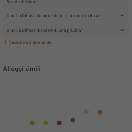
Strada del Vino?
Gius La Diffusa dispone di un ristorante in loco?
Gius La Diffusa dispone di una piscina?
Vedi altre
3
domande
Quali servizi/attività sono disponibili presso Gius La
Gli ospiti di Gius La Diffusa ricevono l'Alto Adige Guest
Gius La Diffusa accetta animali domestici?
Diffusa?
Pass?
Alloggi simili