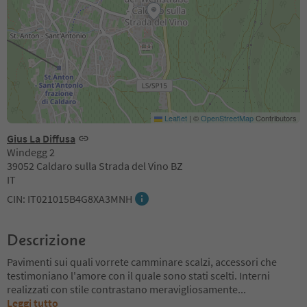
Leaflet
|
©
OpenStreetMap
Contributors
Gius La Diffusa
Windegg 2
39052 Caldaro sulla Strada del Vino BZ
IT
CIN: IT021015B4G8XA3MNH
Descrizione
Pavimenti sui quali vorrete camminare scalzi, accessori che
testimoniano l'amore con il quale sono stati scelti. Interni
realizzati con stile contrastano meravigliosamente
...
Leggi tutto