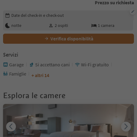
Prezzo su richiesta
Modifica i dettagli della prenotazione
Date del check-in e check-out
notte
2
ospiti
1
camera
Verifica disponibilità
Servizi
Garage
Si accettano cani
Wi-Fi gratuito
Famiglie
+ altri 14
Esplora le camere