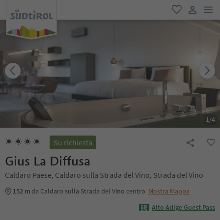
men
favoriti
user lin
1
/
4
Su richiesta
Gius La Diffusa
Caldaro Paese, Caldaro sulla Strada del Vino, Strada del Vino
152 m
da Caldaro sulla Strada del Vino centro
Mostra Mappa
Alto Adige Guest Pass