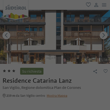
men
favoriti
user lin
1
/
16
Su richiesta
Residence Catarina Lanz
San Vigilio, Regione dolomitica Plan de Corones
219 m
da San Vigilio centro
Mostra Mappa