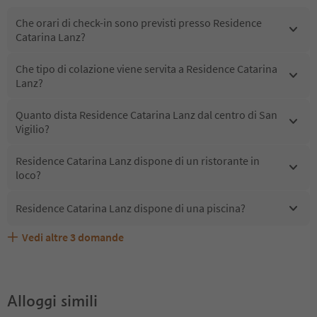
Che orari di check-in sono previsti presso Residence
Catarina Lanz?
Che tipo di colazione viene servita a Residence Catarina
Lanz?
Quanto dista Residence Catarina Lanz dal centro di San
Vigilio?
Residence Catarina Lanz dispone di un ristorante in
loco?
Residence Catarina Lanz dispone di una piscina?
Vedi altre
3
domande
Quali servizi/attività sono disponibili presso Residence
Gli ospiti di Residence Catarina Lanz ricevono l'Alto
Residence Catarina Lanz accetta animali domestici?
Catarina Lanz?
Adige Guest Pass?
Alloggi simili