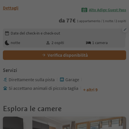
Dettagli
Alto Adige Guest Pass
da
77
€
1 appartamento / 1 notte / 2 ospiti
Modifica i dettagli della prenotazione
Date del check-in e check-out
notte
2
ospiti
1
camera
Verifica disponibilità
Servizi
Direttamente sulla pista
Garage
Si accettano animali di piccola taglia
+ altri 9
Esplora le camere