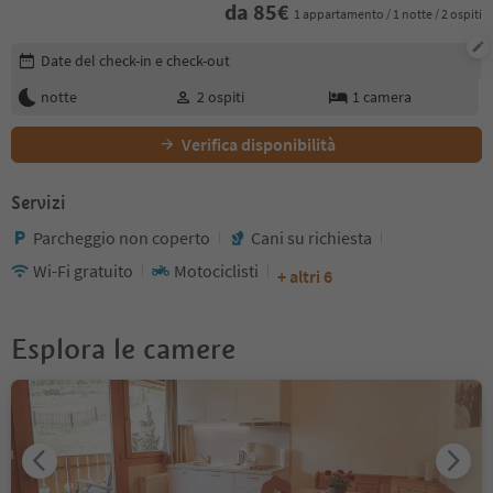
da
85
€
1 appartamento / 1 notte / 2 ospiti
Modifica i dettagli della prenotazione
Date del check-in e check-out
notte
2
ospiti
1
camera
Verifica disponibilità
Servizi
Parcheggio non coperto
Cani su richiesta
Wi-Fi gratuito
Motociclisti
+ altri 6
Esplora le camere