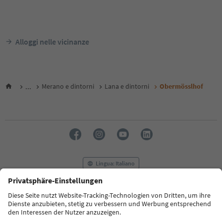
Alloggi nelle vicinanze
...
Merano e dintorni
Lana e dintorni
Obermösslhof
Lingua: Italiano
FAQ
Contatti
Press
MICE
Privacy Policy
Termini e condizioni
Crediti
Cookie Policy