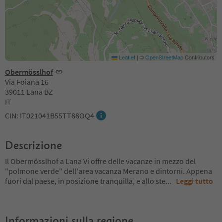
Leaflet
|
©
OpenStreetMap
Contributors
Obermösslhof
Via Foiana 16
39011 Lana BZ
IT
CIN: IT021041B55TT88OQ4
Descrizione
Il Obermösslhof a Lana Vi offre delle vacanze in mezzo del
"polmone verde" dell'area vacanza Merano e dintorni. Appena
fuori dal paese, in posizione tranquilla, e allo ste
...
Leggi tutto
Informazioni sulla regione