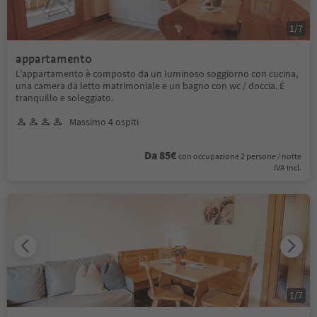
1
/
7
appartamento
L'appartamento è composto da un luminoso soggiorno con cucina,
una camera da letto matrimoniale e un bagno con wc / doccia. È
tranquillo e soleggiato.
Massimo 4 ospiti
Da 85€
con occupazione 2 persone / notte
IVA incl.
1
/
7