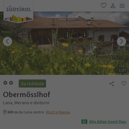
men
favoriti
user lin
1
/
27
Su richiesta
Obermösslhof
Lana, Merano e dintorni
849 m
da Lana centro
Mostra Mappa
Alto Adige Guest Pass