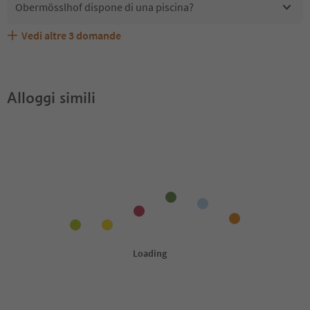
Obermösslhof dispone di una piscina?
Vedi altre
3
domande
Quali servizi/attività sono disponibili presso
Gli ospiti di Obermösslhof ricevono l'Alto Adige Guest
Obermösslhof accetta animali domestici?
Obermösslhof?
Pass?
Alloggi simili