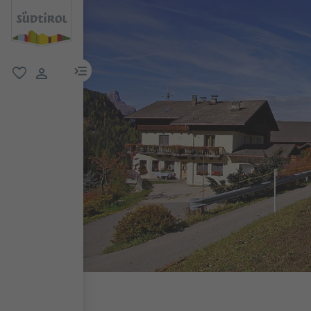
menu link
favoriti
user link