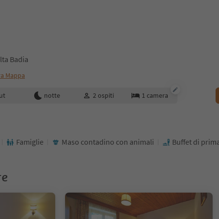
lta Badia
ra Mappa
enotazione
ut
notte
2
ospiti
1
camera
Famiglie
Maso contadino con animali
Buffet di prim
re