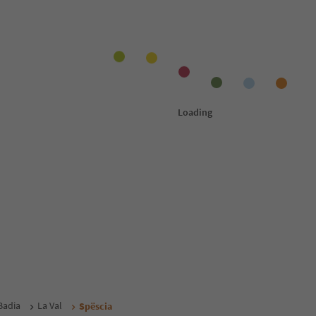
Badia
La Val
Spëscia