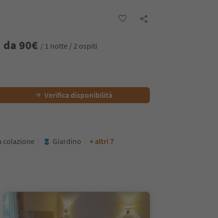
da
90
€
/ 1 notte / 2 ospiti
Verifica disponibilità
a colazione
Giardino
+ altri 7