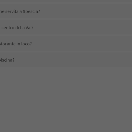
ne servita a Spëscia?
 centro di La Val?
storante in loco?
piscina?
domestici?
no disponibili presso Spëscia?
evono l'Alto Adige Guest Pass?