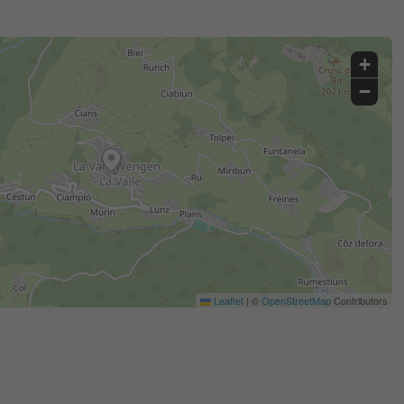
+
−
Leaflet
|
©
OpenStreetMap
Contributors