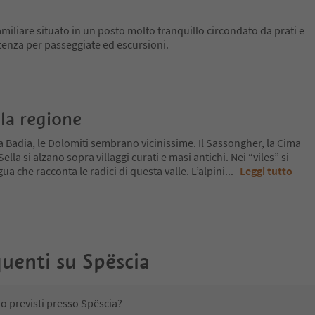
iliare situato in un posto molto tranquillo circondato da prati e
tenza per passeggiate ed escursioni.
la regione
a Badia, le Dolomiti sembrano vicinissime. Il Sassongher, la Cima
lla si alzano sopra villaggi curati e masi antichi. Nei “viles” si
ua che racconta le radici di questa valle. L’alpini
...
Leggi tutto
uenti su
Spëscia
no previsti presso Spëscia?