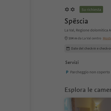
Su richiesta
Spëscia
La Val, Regione dolomitica A
104 m
da La Val centro
Most
Modifica i dettagli della pr
Date del check-in e check-o
Servizi
Parcheggio non coperto
Esplora le came