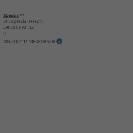
Spëscia
Str. Spëscia Dessot 1
39030 La Val BZ
IT
CIN: IT021117B5KSO8N8I6