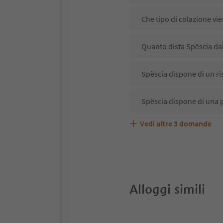
Che tipo di colazione vie
Quanto dista Spëscia dal
Spëscia dispone di un ri
Spëscia dispone di una 
Vedi altre
3
domande
Spëscia accetta animali 
Quali servizi/attività so
Gli ospiti di Spëscia ric
Alloggi simili