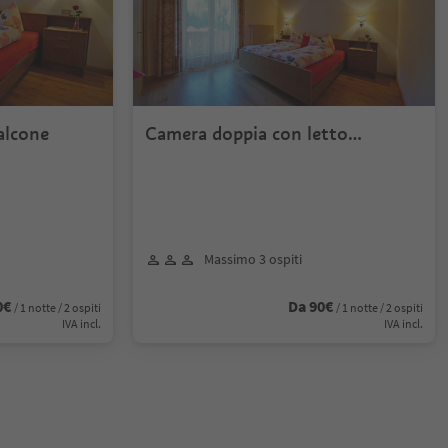
alcone
Camera doppia con letto
aggiunto e balcone
Massimo 3 ospiti
0€
Da 90€
/ 1 notte / 2 ospiti
/ 1 notte / 2 ospiti
IVA incl.
IVA incl.