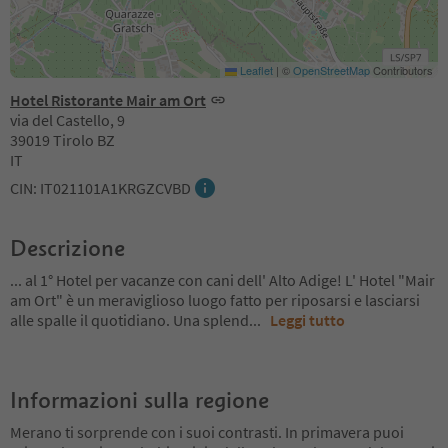
Leaflet
|
©
OpenStreetMap
Contributors
Hotel Ristorante Mair am Ort
via del Castello, 9
39019 Tirolo BZ
IT
CIN: IT021101A1KRGZCVBD
Descrizione
... al 1° Hotel per vacanze con cani dell' Alto Adige! L' Hotel "Mair
am Ort" è un meraviglioso luogo fatto per riposarsi e lasciarsi
alle spalle il quotidiano. Una splend
...
Leggi tutto
Informazioni sulla regione
Merano ti sorprende con i suoi contrasti. In primavera puoi