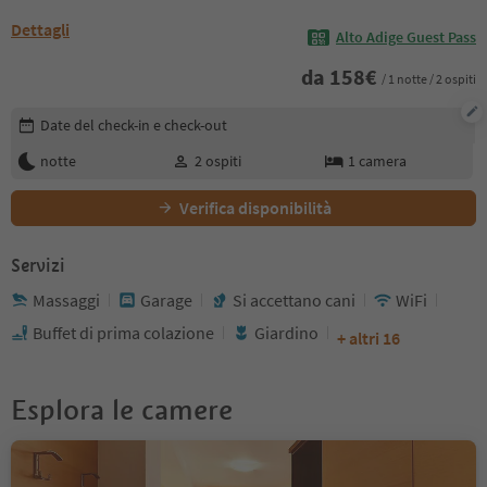
Dettagli
Alto Adige Guest Pass
da
158
€
/ 1 notte / 2 ospiti
Modifica i dettagli della prenotazione
Date del check-in e check-out
notte
2
ospiti
1
camera
Verifica disponibilità
Servizi
Massaggi
Garage
Si accettano cani
WiFi
Buffet di prima colazione
Giardino
+ altri 16
Esplora le camere