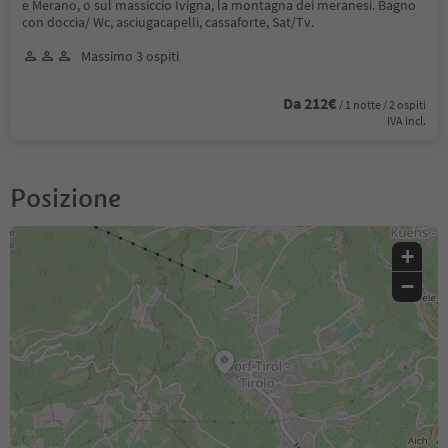
e Merano, o sul massiccio Ivigna, la montagna dei meranesi. Bagno
con doccia/ Wc, asciugacapelli, cassaforte, Sat/Tv.
Massimo 3 ospiti
Da 212€
/ 1 notte / 2 ospiti
IVA incl.
Posizione
+
−