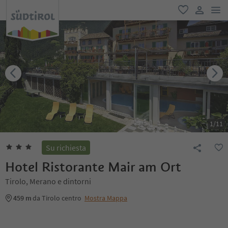
men
favoriti
user lin
1
/
11
Su richiesta
Hotel Ristorante Mair am Ort
Tirolo, Merano e dintorni
459 m
da Tirolo centro
Mostra Mappa