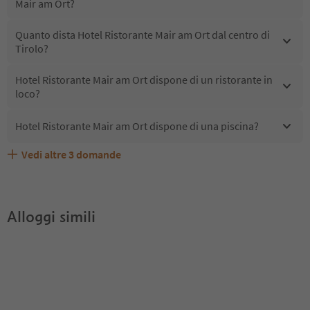
Mair am Ort?
Quanto dista Hotel Ristorante Mair am Ort dal centro di
Tirolo?
Hotel Ristorante Mair am Ort dispone di un ristorante in
loco?
Hotel Ristorante Mair am Ort dispone di una piscina?
Vedi altre
3
domande
Quali servizi/attività sono disponibili presso Hotel
Gli ospiti di Hotel Ristorante Mair am Ort ricevono l'Alto
Hotel Ristorante Mair am Ort accetta animali domestici?
Ristorante Mair am Ort?
Adige Guest Pass?
Alloggi simili