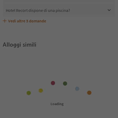
Hotel Recort dispone di una piscina?
Vedi altre
3
domande
Quali servizi/attività sono disponibili presso Hotel
Gli ospiti di Hotel Recort ricevono l'Alto Adige Guest
Hotel Recort accetta animali domestici?
Recort?
Pass?
Alloggi simili