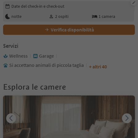
Modifica i dettagli della prenotazione
Date del check-in e check-out
notte
2
ospiti
1
camera
Verifica disponibilità
Servizi
Wellness
Garage
Si accettano animali di piccola taglia
+ altri 40
Esplora le camere