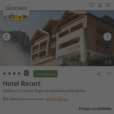
men
favoriti
user lin
1
/
17
S
Su richiesta
Hotel Recort
Colfosco, Corvara, Regione dolomitica Alta Badia
2.3 km
da Corvara centro
Mostra Mappa
Prezzo su richiesta