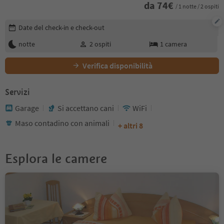
da
74
€
/ 1 notte / 2 ospiti
Modifica i dettagli della prenotazione
Date del check-in e check-out
notte
2
ospiti
1
camera
Verifica disponibilità
Servizi
Garage
Si accettano cani
WiFi
Maso contadino con animali
+ altri 8
Esplora le camere