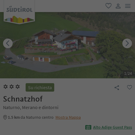
men
favoriti
user lin
1
/
24
Su richiesta
Schnatzhof
Naturno, Merano e dintorni
1.5 km
da Naturno centro
Mostra Mappa
Alto Adige Guest Pass