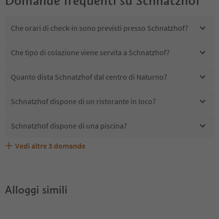
Domande frequenti su
Schnatzhof
Che orari di check-in sono previsti presso Schnatzhof?
Che tipo di colazione viene servita a Schnatzhof?
Quanto dista Schnatzhof dal centro di Naturno?
Schnatzhof dispone di un ristorante in loco?
Schnatzhof dispone di una piscina?
Vedi altre
3
domande
Quali servizi/attività sono disponibili presso
Schnatzhof accetta animali domestici?
Gli ospiti di Schnatzhof ricevono l'Alto Adige Guest Pass?
Schnatzhof?
Alloggi simili