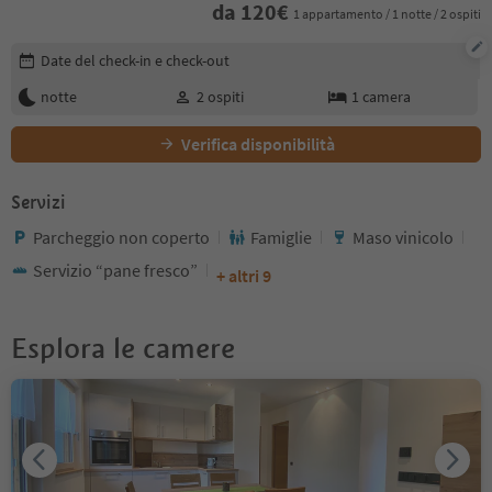
da
120
€
1 appartamento / 1 notte / 2 ospiti
Modifica i dettagli della prenotazione
Date del check-in e check-out
notte
2
ospiti
1
camera
Verifica disponibilità
Servizi
Parcheggio non coperto
Famiglie
Maso vinicolo
Servizio “pane fresco”
+ altri 9
Esplora le camere