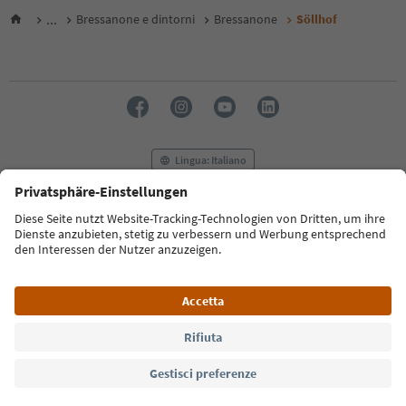
...
Bressanone e dintorni
Bressanone
Söllhof
Lingua: Italiano
FAQ
Contatti
Press
MICE
Privacy Policy
Termini e condizioni
Crediti
Cookie Policy
Film commission
Chi siamo
Dichiarazione di accessibilità
Alto Adige B2B
© 2026 IDM Südtirol