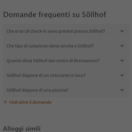
Domande frequenti su
Söllhof
Che orari di check-in sono previsti presso Söllhof?
Che tipo di colazione viene servita a Söllhof?
Quanto dista Söllhof dal centro di Bressanone?
Söllhof dispone di un ristorante in loco?
Söllhof dispone di una piscina?
Vedi altre
3
domande
Söllhof accetta animali domestici?
Quali servizi/attività sono disponibili presso Söllhof?
Gli ospiti di Söllhof ricevono l'Alto Adige Guest Pass?
Alloggi simili