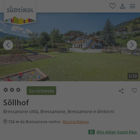
men
favoriti
user lin
1
/
10
Su richiesta
Söllhof
Bressanone città, Bressanone, Bressanone e dintorni
732 m
da Bressanone centro
Mostra Mappa
Alto Adige Guest Pass