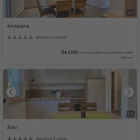
1
/
3
Annalena
Massimo 5 ospiti
Da 120€
con occupazione 2 persone / notte
IVA incl.
1
/
3
Alex
Massimo 5 ospiti