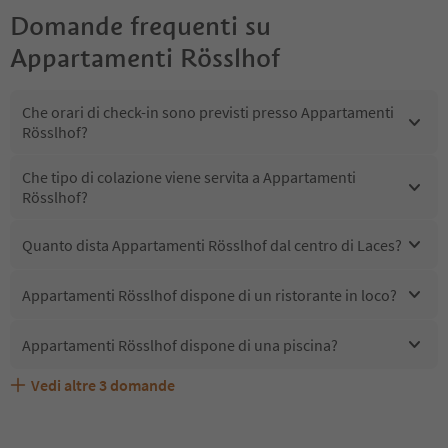
Domande frequenti su
Appartamenti Rösslhof
Che orari di check-in sono previsti presso Appartamenti
Rösslhof?
Che tipo di colazione viene servita a Appartamenti
Rösslhof?
Quanto dista Appartamenti Rösslhof dal centro di Laces?
Appartamenti Rösslhof dispone di un ristorante in loco?
Appartamenti Rösslhof dispone di una piscina?
Vedi altre
3
domande
Quali servizi/attività sono disponibili presso
Gli ospiti di Appartamenti Rösslhof ricevono l'Alto Adige
Appartamenti Rösslhof accetta animali domestici?
Appartamenti Rösslhof?
Guest Pass?