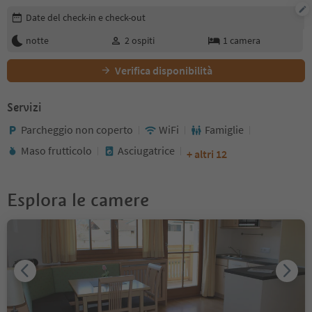
Modifica i dettagli della prenotazione
Date del check-in e check-out
notte
2
ospiti
1
camera
Verifica disponibilità
Servizi
Parcheggio non coperto
WiFi
Famiglie
Maso frutticolo
Asciugatrice
+ altri 12
Esplora le camere