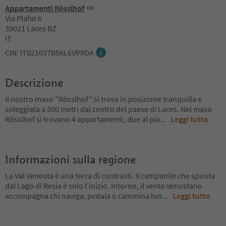
Appartamenti Rösslhof
Via Plafat 6
39021 Laces BZ
IT
CIN: IT021037B56L6VP9DA
Descrizione
Il nostro maso "Rösslhof" si trova in posizione tranquilla e
soleggiata a 500 metri dal centro del paese di Laces. Nel maso
Rösslhof si trovano 4 appartamenti, due al pia
...
Leggi tutto
Informazioni sulla regione
La Val Venosta è una terra di contrasti. Il campanile che spunta
dal Lago di Resia è solo l’inizio. Intorno, il vento venostano
accompagna chi naviga, pedala o cammina lun
...
Leggi tutto