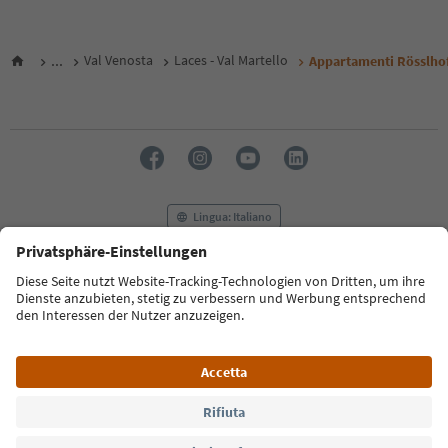
...
Val Venosta
Laces - Val Martello
Appartamenti Rösslho
Lingua: Italiano
FAQ
Contatti
Press
MICE
Privacy Policy
Termini e condizioni
Crediti
Cookie Policy
Film commission
Chi siamo
Dichiarazione di accessibilità
Alto Adige B2B
© 2026 IDM Südtirol