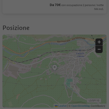
Da 70€
con occupazione 2 persone / notte
IVA incl.
Posizione
+
−
Leaflet
|
©
OpenStreetMap
Contributors