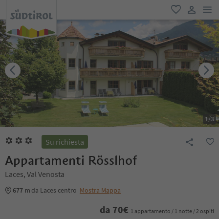
men
favoriti
user lin
1
/
3
Su richiesta
Appartamenti Rösslhof
Laces, Val Venosta
677 m
da Laces centro
Mostra Mappa
da
70
€
1 appartamento / 1 notte / 2 ospiti