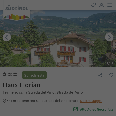
men
favoriti
user lin
1
/
11
Su richiesta
Haus Florian
Termeno sulla Strada del Vino, Strada del Vino
441 m
da Termeno sulla Strada del Vino centro
Mostra Mappa
Alto Adige Guest Pass