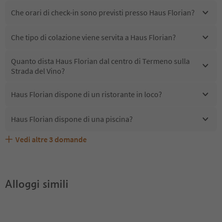
Che orari di check-in sono previsti presso Haus Florian?
Che tipo di colazione viene servita a Haus Florian?
Quanto dista Haus Florian dal centro di Termeno sulla
Strada del Vino?
Haus Florian dispone di un ristorante in loco?
Haus Florian dispone di una piscina?
Vedi altre
3
domande
Quali servizi/attività sono disponibili presso Haus
Gli ospiti di Haus Florian ricevono l'Alto Adige Guest
Haus Florian accetta animali domestici?
Florian?
Pass?
Alloggi simili