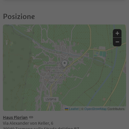
Posizione
+
−
Leaflet
|
©
OpenStreetMap
Contributors
Haus Florian
Via Alexander von Keller, 6
39040 Termeno sulla Strada del Vino BZ