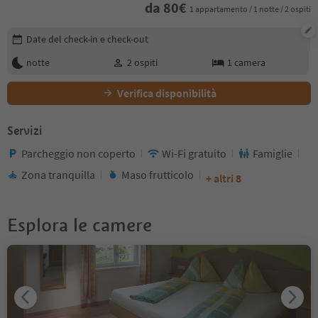
da
80
€
1 appartamento / 1 notte / 2 ospiti
Modifica i dettagli della prenotazione
Date del check-in e check-out
notte
2
ospiti
1
camera
Verifica disponibilità
Servizi
Parcheggio non coperto
Wi-Fi gratuito
Famiglie
Zona tranquilla
Maso frutticolo
+ altri 8
Esplora le camere