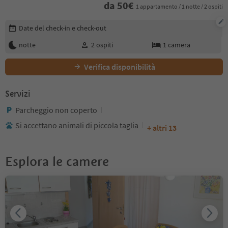
da
50
€
1 appartamento / 1 notte / 2 ospiti
Modifica i dettagli della prenotazione
Date del check-in e check-out
notte
2
ospiti
1
camera
Verifica disponibilità
Servizi
Parcheggio non coperto
Si accettano animali di piccola taglia
+ altri 13
Esplora le camere