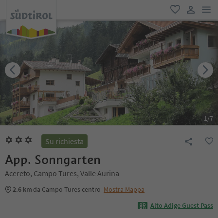
men
favoriti
user lin
1
/
7
Su richiesta
App. Sonngarten
Acereto, Campo Tures, Valle Aurina
2.6 km
da Campo Tures centro
Mostra Mappa
Alto Adige Guest Pass