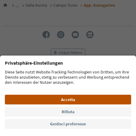
...
Valle Aurina
Campo Tures
App. Sonngarten
Lingua: Italiano
FAQ
Contatti
Press
MICE
Privacy Policy
Termini e condizioni
Crediti
Cookie Policy
Film commission
Chi siamo
Dichiarazione di accessibilità
Alto Adige B2B
© 2026 IDM Südtirol