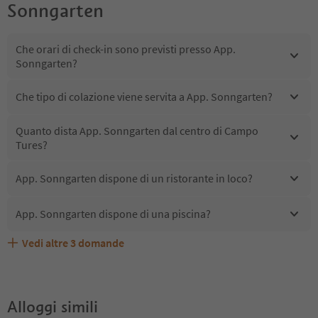
Sonngarten
Che orari di check-in sono previsti presso App.
Sonngarten?
Che tipo di colazione viene servita a App. Sonngarten?
Quanto dista App. Sonngarten dal centro di Campo
Tures?
App. Sonngarten dispone di un ristorante in loco?
App. Sonngarten dispone di una piscina?
Vedi altre
3
domande
Quali servizi/attività sono disponibili presso App.
Gli ospiti di App. Sonngarten ricevono l'Alto Adige Guest
App. Sonngarten accetta animali domestici?
Sonngarten?
Pass?
Alloggi simili