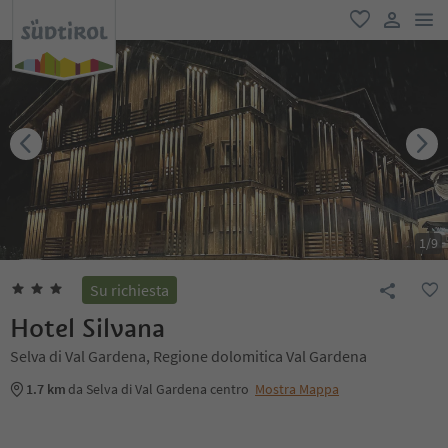
men
favoriti
user lin
1
/
9
Su richiesta
Hotel Silvana
Selva di Val Gardena, Regione dolomitica Val Gardena
1.7 km
da Selva di Val Gardena centro
Mostra Mappa