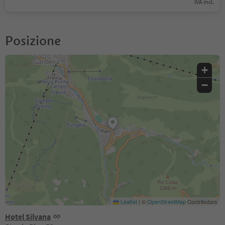
IVA incl.
Posizione
+
−
Leaflet
|
©
OpenStreetMap
Contributors
Hotel Silvana