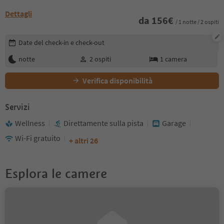
Dettagli
da
156
€
/ 1 notte / 2 ospiti
Modifica i dettagli della prenotazione
Date del check-in e check-out
notte
2
ospiti
1
camera
Verifica disponibilità
Servizi
Wellness
Direttamente sulla pista
Garage
Wi-Fi gratuito
+ altri 26
Esplora le camere