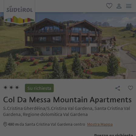
men
favoriti
user lin
Su richiesta
Col Da Messa Mountain Apartments
S.Cristina Gherdëina/S.Cristina Val Gardena, Santa Cristina Val
Gardena, Regione dolomitica Val Gardena
480 m
da Santa Cristina Val Gardena centro
Mostra Mappa
Prezzo su richiesta