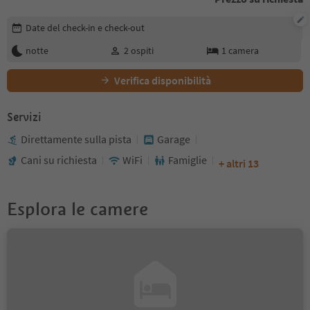
Modifica i dettagli della prenotazione
Date del check-in e check-out
notte
2
ospiti
1
camera
Verifica disponibilità
Servizi
Direttamente sulla pista
Garage
Cani su richiesta
WiFi
Famiglie
+ altri 13
Esplora le camere