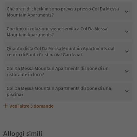
Che orari di check-in sono previsti presso Col Da Messa
Mountain Apartments?
Che tipo di colazione viene servita a Col Da Messa
Mountain Apartments?
Quanto dista Col Da Messa Mountain Apartments dal
centro di Santa Cristina Val Gardena?
Col Da Messa Mountain Apartments dispone di un
ristorante in loco?
Col Da Messa Mountain Apartments dispone di una
piscina?
Vedi altre
3
domande
Col Da Messa Mountain Apartments accetta animali
Quali servizi/attività sono disponibili presso Col Da
Gli ospiti di Col Da Messa Mountain Apartments ricevono
domestici?
Messa Mountain Apartments?
l'Alto Adige Guest Pass?
Alloggi simili