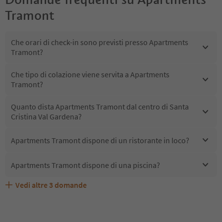
Tramont
Che orari di check-in sono previsti presso Apartments
Tramont?
Che tipo di colazione viene servita a Apartments
Tramont?
Quanto dista Apartments Tramont dal centro di Santa
Cristina Val Gardena?
Apartments Tramont dispone di un ristorante in loco?
Apartments Tramont dispone di una piscina?
Vedi altre
3
domande
Quali servizi/attività sono disponibili presso Apartments
Gli ospiti di Apartments Tramont ricevono l'Alto Adige
Apartments Tramont accetta animali domestici?
Tramont?
Guest Pass?