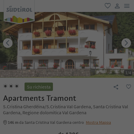
men
favoriti
user lin
1
/
4
Su richiesta
Apartments Tramont
S.Cristina Gherdëina/S.Cristina Val Gardena, Santa Cristina Val
Gardena, Regione dolomitica Val Gardena
146 m
da Santa Cristina Val Gardena centro
Mostra Mappa