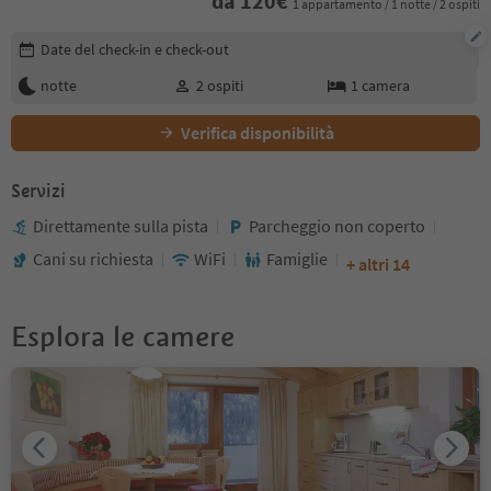
da
120
€
1 appartamento / 1 notte / 2 ospiti
Modifica i dettagli della prenotazione
Date del check-in e check-out
notte
2
ospiti
1
camera
Verifica disponibilità
Servizi
Direttamente sulla pista
Parcheggio non coperto
Cani su richiesta
WiFi
Famiglie
+ altri 14
Esplora le camere