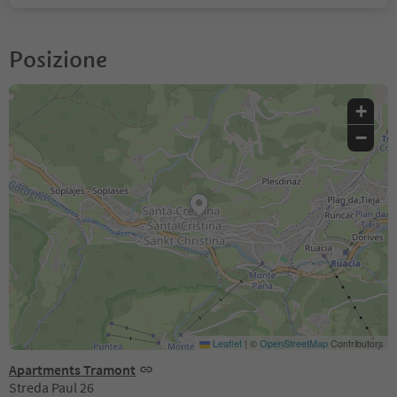
Posizione
+
−
Leaflet
|
©
OpenStreetMap
Contributors
Apartments Tramont
Streda Paul 26