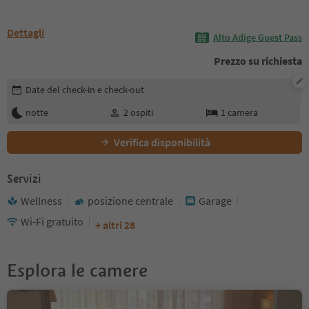
Dettagli
Alto Adige Guest Pass
Prezzo su richiesta
Modifica i dettagli della prenotazione
Date del check-in e check-out
notte
2
ospiti
1
camera
Verifica disponibilità
Servizi
Wellness
posizione centrale
Garage
Wi-Fi gratuito
+ altri 28
Esplora le camere