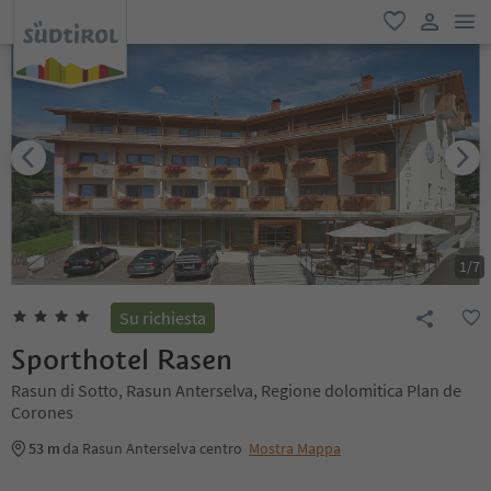
men
favoriti
user lin
1
/
7
Su richiesta
Sporthotel Rasen
Rasun di Sotto, Rasun Anterselva, Regione dolomitica Plan de
Corones
53 m
da Rasun Anterselva centro
Mostra Mappa