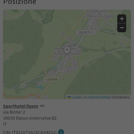
Posizione
+
−
Leaflet
|
©
OpenStreetMap
Contributors
Sporthotel Rasen
via Binter 2
39030 Rasun Anterselva BZ
IT
CIN: IT021071A1XCAS4ZGG