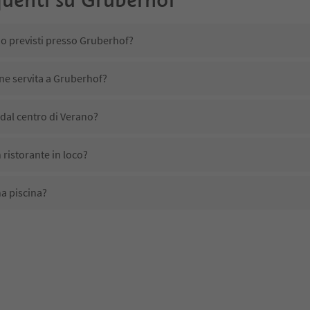
no previsti presso Gruberhof?
ene servita a Gruberhof?
dal centro di Verano?
ristorante in loco?
a piscina?
li domestici?
ono disponibili presso Gruberhof?
icevono l'Alto Adige Guest Pass?