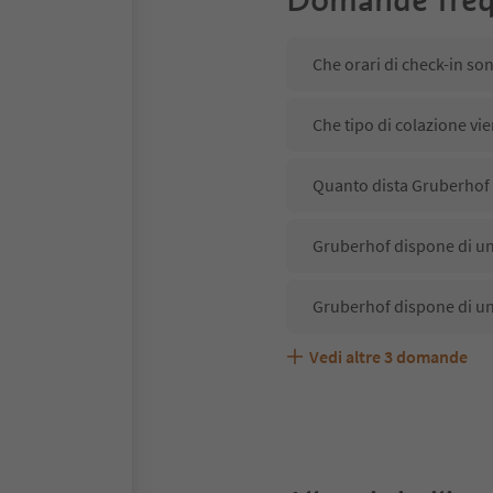
Che orari di check-in so
Che tipo di colazione vi
Quanto dista Gruberhof 
Gruberhof dispone di un 
Gruberhof dispone di un
Vedi altre
3
domande
Gruberhof accetta anima
Quali servizi/attività s
Gli ospiti di Gruberhof r