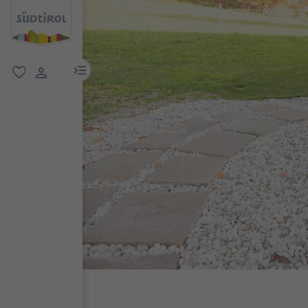
menu link
favoriti
user link