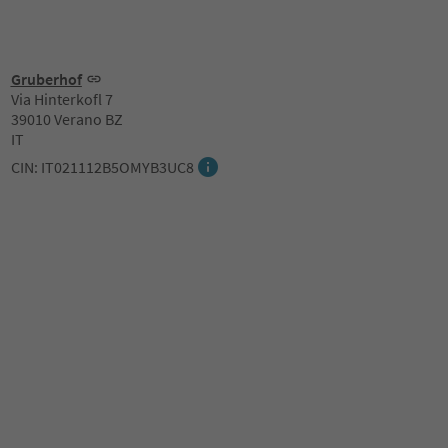
Gruberhof
Via Hinterkofl 7
39010 Verano BZ
IT
CIN: IT021112B5OMYB3UC8