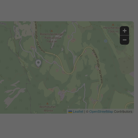
+
−
Leaflet
|
©
OpenStreetMap
Contributors