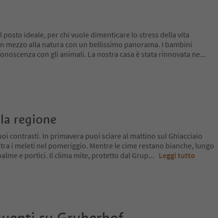
 posto ideale, per chi vuole dimenticare lo stress della vita
 in mezzo alla natura con un bellissimo panorama. I bambini
 conoscenza con gli animali. La nostra casa è stata rinnovata ne
...
la regione
oi contrasti. In primavera puoi sciare al mattino sul Ghiacciaio
 tra i meleti nel pomeriggio. Mentre le cime restano bianche, lungo
a palme e portici. Il clima mite, protetto dal Grup
...
Leggi tutto
uenti su
Gruberhof