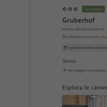
Su richiesta
Gruberhof
Verano, Merano e dintorni
1.5 km
da Verano centro
Mos
Modifica i dettagli della pr
Date del check-in e check-o
Servizi
Parcheggio non coperto
Esplora le came