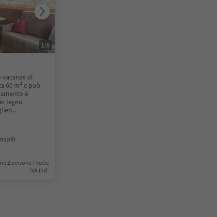
1
/
8
e vacanze di
ca 60 m² e può
rtamento è
in legno
glien
...
ospiti
ne 2 persone / notte
IVA incl.