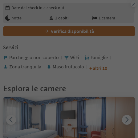
Modifica i dettagli della prenotazione
Date del check-in e check-out
notte
2
ospiti
1
camera
Verifica disponibilità
Servizi
Parcheggio non coperto
WiFi
Famiglie
Zona tranquilla
Maso frutticolo
+ altri 10
Esplora le camere