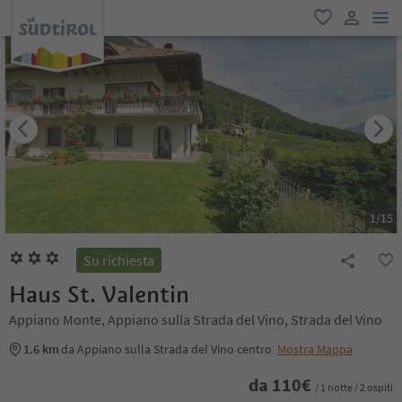
men
favoriti
user lin
1
/
15
Su richiesta
Haus St. Valentin
Appiano Monte, Appiano sulla Strada del Vino, Strada del Vino
1.6 km
da Appiano sulla Strada del Vino centro
Mostra Mappa
da
110
€
/ 1 notte / 2 ospiti