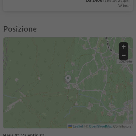
Da 140€
/ 1 notte / 2 ospiti
IVA incl.
Posizione
+
−
Leaflet
|
©
OpenStreetMap
Contributors
Haus St. Valentin