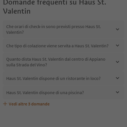
Domande frequenti su
Haus St.
Valentin
Che orari di check-in sono previsti presso Haus St.
Valentin?
Che tipo di colazione viene servita a Haus St. Valentin?
Quanto dista Haus St. Valentin dal centro di Appiano
sulla Strada del Vino?
Haus St. Valentin dispone di un ristorante in loco?
Haus St. Valentin dispone di una piscina?
Vedi altre
3
domande
Quali servizi/attività sono disponibili presso Haus St.
Gli ospiti di Haus St. Valentin ricevono l'Alto Adige Guest
Haus St. Valentin accetta animali domestici?
Valentin?
Pass?