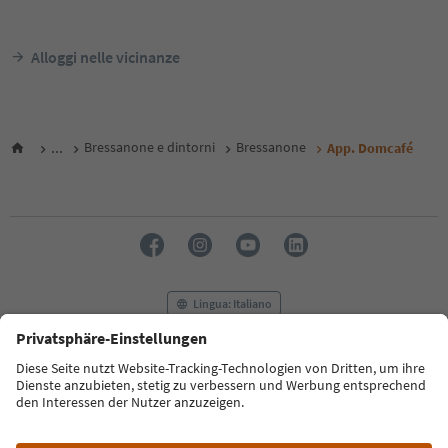
Alloggi nelle vicinanze
...
Bressanone e dintorni
Bressanone
App. Domcafé
Lingua: Italiano
FAQ
Contatti
Press
MICE
Privacy Policy
Termini e condizioni
Crediti
Cookie Policy
Film commission
Chi siamo
Dichiarazione di accessibilità