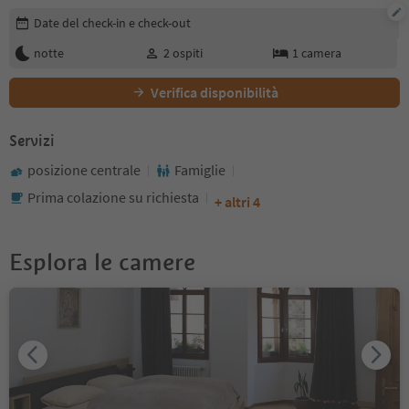
Modifica i dettagli della prenotazione
Date del check-in e check-out
notte
2
ospiti
1
camera
Verifica disponibilità
Servizi
posizione centrale
Famiglie
Prima colazione su richiesta
+ altri 4
Esplora le camere