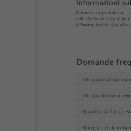
Informazioni sul
Merano ti sorprende con i su
della Val Senales e pedalare
il Passirio ti siedi al sole tr
Domande freq
Che orari di check-in so
Che tipo di colazione vi
Quanto dista Obergriess
Obergriessenstein dispon