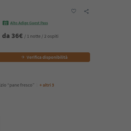
Alto Adige Guest Pass
da
36
€
/ 1 notte / 2 ospiti
Verifica disponibilità
izio “pane fresco”
+ altri 3