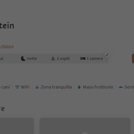
tein
a Mappa
enotazione
ut
notte
2
ospiti
1
camera
 cani
WiFi
Zona tranquilla
Maso frutticolo
Serv
re