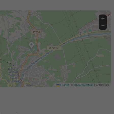
+
−
Leaflet
|
©
OpenStreetMap
Contributors