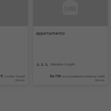
appartamento
Massimo 3 ospiti
7€
Da 75€
/ 1 notte / 2 ospiti
con occupazione 2 persone / notte
IVA incl.
IVA incl.