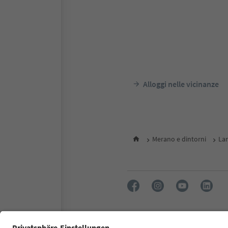
Alloggi nelle vicinanze
Merano e dintorni
Lan
FAQ
Contatti
Press
MIC