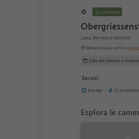
Su richiesta
Obergriessens
Lana, Merano e dintorni
949 m
da Lana centro
Mostr
Modifica i dettagli della pr
Date del check-in e check-o
Servizi
Garage
Si accettano
Esplora le came