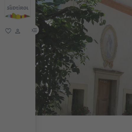
menu link
favoriti
user link