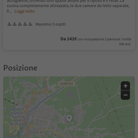
accogliente, offrendo uno spazio ampio per il riposo e il relax. La
cucina completamente attrezzata, le due camere da letto separate,
il
...
Leggi tutto
Massimo 5 ospiti
Da 142€
con occupazione 2 persone / notte
IVA incl.
Posizione
+
−