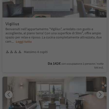
1
/
6
Vigilius
Benvenuti nell'appartamento "Vigilius", arredato con gusto e
accogliente, al piano terra! Con una superficie di 50m², offre ampio
spazio per relax e riposo. La cucina completamente attrezzata, due
cam
...
Leggi tutto
Massimo 4 ospiti
Da 142€
con occupazione 2 persone / notte
IVA incl.