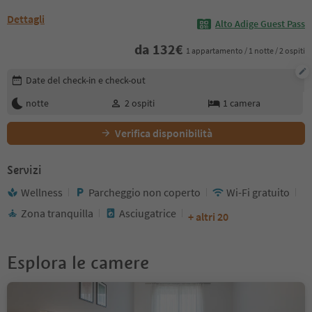
Dettagli
Alto Adige Guest Pass
da
132
€
1 appartamento / 1 notte / 2 ospiti
Modifica i dettagli della prenotazione
Date del check-in e check-out
notte
2
ospiti
1
camera
Verifica disponibilità
Servizi
Wellness
Parcheggio non coperto
Wi-Fi gratuito
Zona tranquilla
Asciugatrice
+ altri 20
Esplora le camere