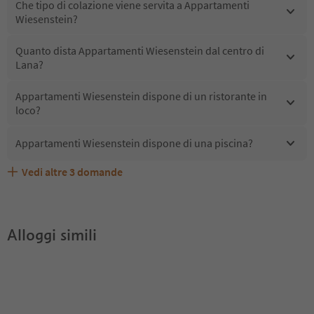
Che tipo di colazione viene servita a Appartamenti
Wiesenstein?
Quanto dista Appartamenti Wiesenstein dal centro di
Lana?
Appartamenti Wiesenstein dispone di un ristorante in
loco?
Appartamenti Wiesenstein dispone di una piscina?
Vedi altre
3
domande
Quali servizi/attività sono disponibili presso
Gli ospiti di Appartamenti Wiesenstein ricevono l'Alto
Appartamenti Wiesenstein accetta animali domestici?
Appartamenti Wiesenstein?
Adige Guest Pass?
Alloggi simili