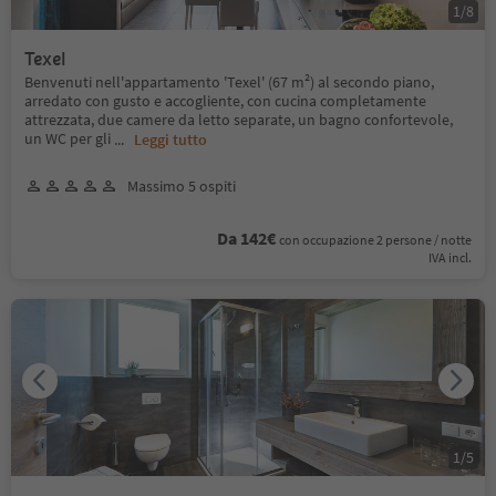
1
/
8
Texel
Benvenuti nell'appartamento 'Texel' (67 m²) al secondo piano,
arredato con gusto e accogliente, con cucina completamente
attrezzata, due camere da letto separate, un bagno confortevole,
un WC per gli
...
Leggi tutto
Massimo 5 ospiti
Da 142€
con occupazione 2 persone / notte
IVA incl.
1
/
5