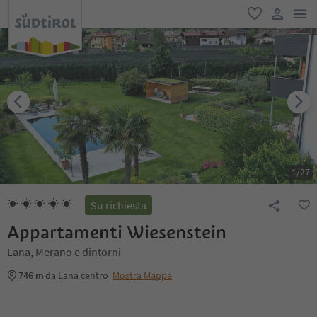
men
favoriti
user lin
1
/
27
Su richiesta
Appartamenti Wiesenstein
Lana, Merano e dintorni
746 m
da Lana centro
Mostra Mappa