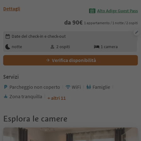
Dettagli
Alto Adige Guest Pass
da
90
€
1 appartamento / 1 notte / 2 ospiti
Modifica i dettagli della prenotazione
Date del check-in e check-out
notte
2
ospiti
1
camera
Verifica disponibilità
Servizi
Parcheggio non coperto
WiFi
Famiglie
Zona tranquilla
+ altri 11
Esplora le camere