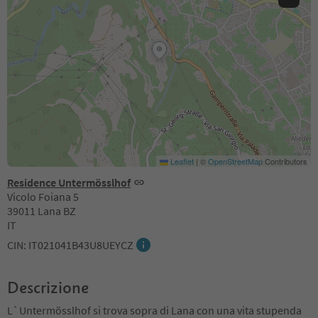
Leaflet
|
©
OpenStreetMap
Contributors
Residence Untermösslhof
Vicolo Foiana 5
39011 Lana BZ
IT
CIN: IT021041B43U8UEYCZ
Descrizione
L`Untermösslhof si trova sopra di Lana con una vita stupenda