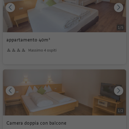
1
/
5
appartamento 40m²
Massimo 4 ospiti
1
/
2
Camera doppia con balcone