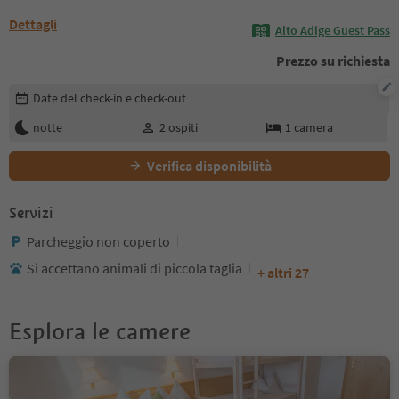
Dettagli
Alto Adige Guest Pass
Prezzo su richiesta
Modifica i dettagli della prenotazione
Date del check-in e check-out
notte
2
ospiti
1
camera
Verifica disponibilità
Servizi
Parcheggio non coperto
Si accettano animali di piccola taglia
+ altri 27
Esplora le camere