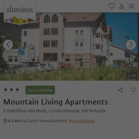
men
favoriti
user lin
1
/
30
Su richiesta
Mountain Living Apartments
S.Valentino alla Muta, Curon Venosta, Val Venosta
4.6 km
da Curon Venosta centro
Mostra Mappa