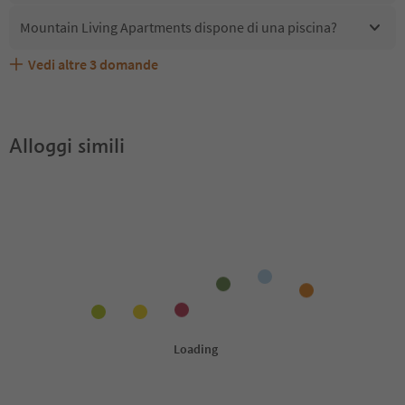
Mountain Living Apartments dispone di una piscina?
Vedi altre
3
domande
Quali servizi/attività sono disponibili presso Mountain
Gli ospiti di Mountain Living Apartments ricevono l'Alto
Mountain Living Apartments accetta animali domestici?
Living Apartments?
Adige Guest Pass?
Alloggi simili