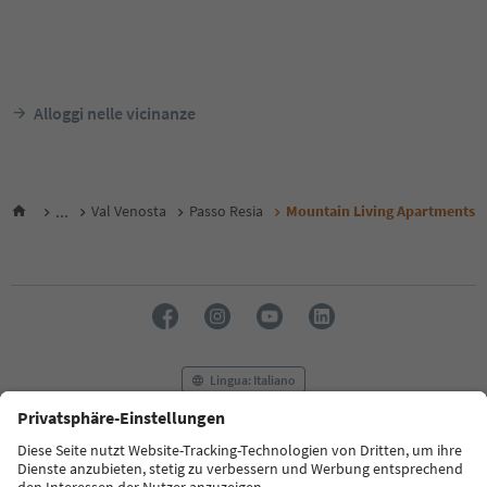
Alloggi nelle vicinanze
...
Val Venosta
Passo Resia
Mountain Living Apartments
Lingua: Italiano
FAQ
Contatti
Press
MICE
Privacy Policy
Termini e condizioni
Crediti
Cookie Policy