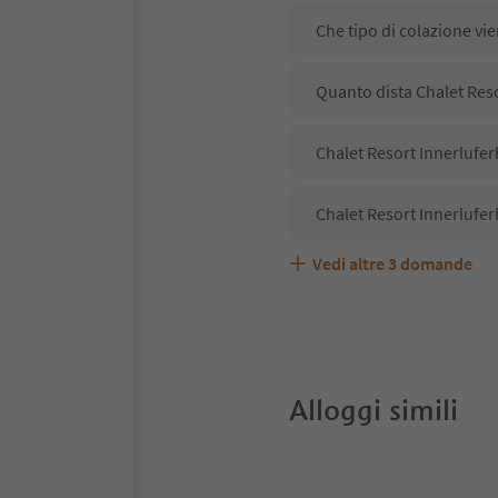
Che tipo di colazione vie
Quanto dista Chalet Reso
Chalet Resort Innerlufer
Chalet Resort Innerlufer
Vedi altre
3
domande
Chalet Resort Innerlufer
Quali servizi/attività so
Gli ospiti di Chalet Reso
Alloggi simili