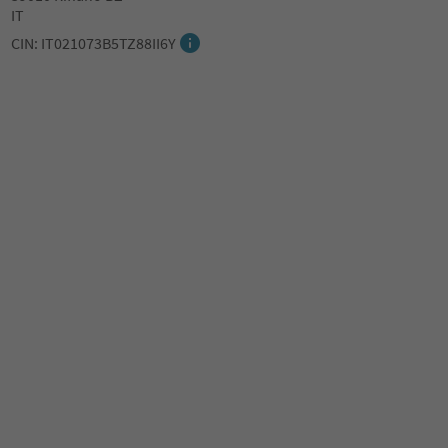
IT
CIN: IT021073B5TZ88II6Y