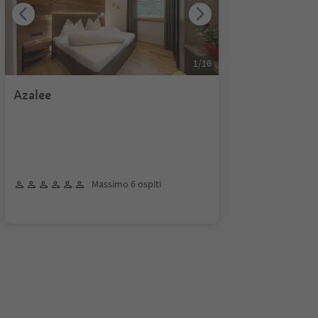
1
/
16
Azalee
Massimo 6 ospiti