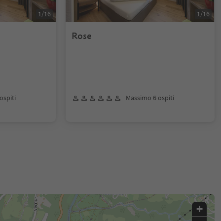
1
/
16
1
/
16
Rose
ospiti
Massimo 6 ospiti
+