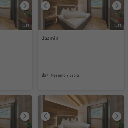
1
/
17
1
/
17
Jasmin
Massimo 7 ospiti