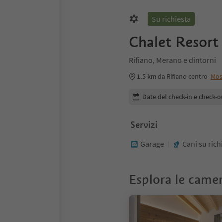
Su richiesta
Chalet Resort
Rifiano, Merano e dintorni
1.5 km
da Rifiano centro
Mos
Modifica i dettagli della pr
Date del check-in e check-o
Servizi
Garage
Cani su rich
Esplora le came