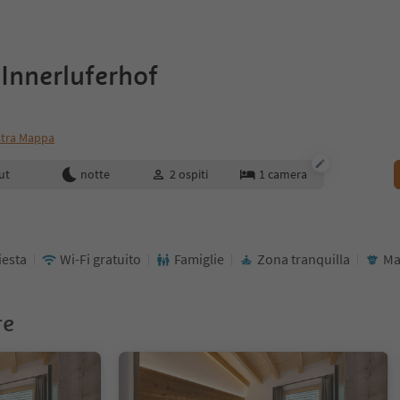
 Innerluferhof
tra Mappa
enotazione
ut
notte
2
ospiti
1
camera
iesta
Wi-Fi gratuito
Famiglie
Zona tranquilla
Ma
re