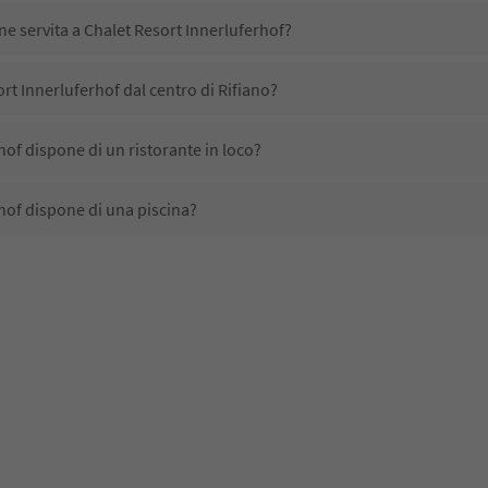
ne servita a Chalet Resort Innerluferhof?
rt Innerluferhof dal centro di Rifiano?
hof dispone di un ristorante in loco?
hof dispone di una piscina?
hof accetta animali domestici?
no disponibili presso Chalet Resort Innerluferhof?
rt Innerluferhof ricevono l'Alto Adige Guest Pass?