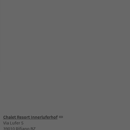
Chalet Resort Innerluferhof
Via Lufer 5
39010 Rifiano BZ