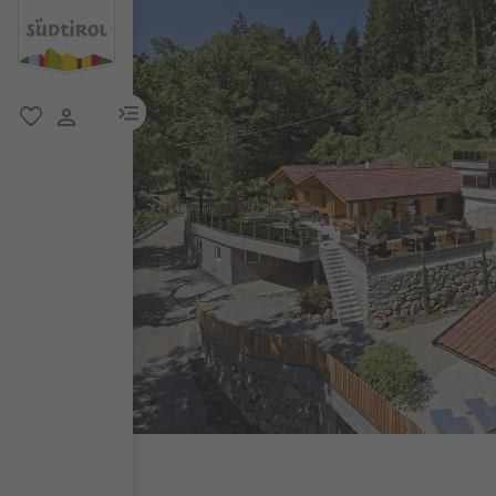
menu link
favoriti
user link