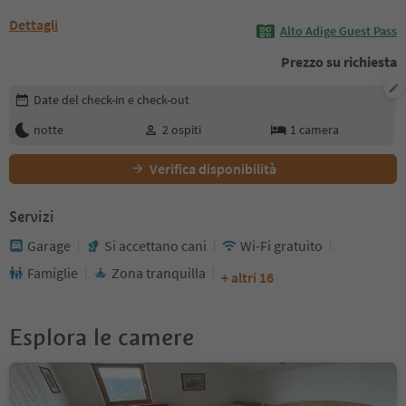
Dettagli
Alto Adige Guest Pass
Prezzo su richiesta
Modifica i dettagli della prenotazione
Date del check-in e check-out
notte
2
ospiti
1
camera
Verifica disponibilità
Servizi
Garage
Si accettano cani
Wi-Fi gratuito
Famiglie
Zona tranquilla
+ altri 16
Esplora le camere