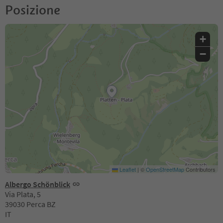
Posizione
+
−
Leaflet
|
©
OpenStreetMap
Contributors
Albergo Schönblick
Via Plata, 5
39030 Perca BZ
IT