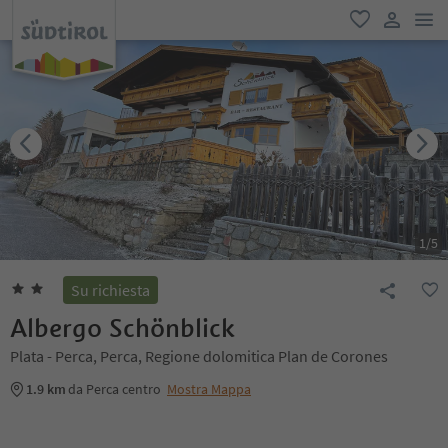
men
favoriti
user lin
1
/
5
Su richiesta
Albergo Schönblick
Plata - Perca, Perca, Regione dolomitica Plan de Corones
1.9 km
da Perca centro
Mostra Mappa