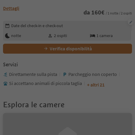
Dettagli
da
160
€
/ 1 notte / 2 ospiti
Modifica i dettagli della prenotazione
Date del check-in e check-out
notte
2
ospiti
1
camera
Verifica disponibilità
Servizi
Direttamente sulla pista
Parcheggio non coperto
Si accettano animali di piccola taglia
+ altri 21
Esplora le camere