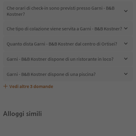
Che orari di check-in sono previsti presso Garni - B&B
Kostner?
Che tipo di colazione viene servita a Garni - B&B Kostner?
Quanto dista Garni - B&B Kostner dal centro di Ortisei?
Garni - B&B Kostner dispone di un ristorante in loco?
Garni - B&B Kostner dispone di una piscina?
Vedi altre
3
domande
Quali servizi/attività sono disponibili presso Garni - B&B
Gli ospiti di Garni - B&B Kostner ricevono l'Alto Adige
Garni - B&B Kostner accetta animali domestici?
Kostner?
Guest Pass?
Alloggi simili