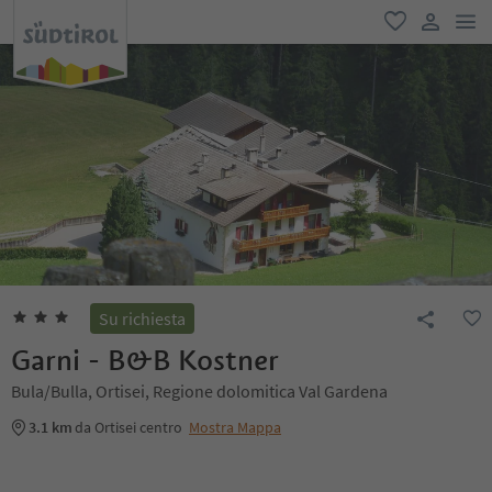
men
favoriti
user lin
Su richiesta
Garni - B&B Kostner
Bula/Bulla, Ortisei, Regione dolomitica Val Gardena
3.1 km
da Ortisei centro
Mostra Mappa